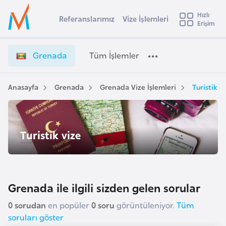
u
Hızlı
s
Referanslarımız
Vize İşlemleri
Başvuru yapmak istediğiniz ülkeyi seçin
Erişim
G
İ
Üye
t
Ülke Seçimi
r
Girişi
r
e
l
Grenada
Tüm İşlemler
a
n
l
e
a
y
d
Anasayfa
Grenada
Grenada Vize İşlemleri
Turistik v
t
a
a
V
i
i
A
Turistik vize
z
ş
v
e
u
i
İ
s
ş
m
t
l
Grenada ile ilgili sizden gelen sorular
u
e
r
0 sorudan
en popüler
0 soru
görüntüleniyor.
Tüm
m
y
soruları göster
l