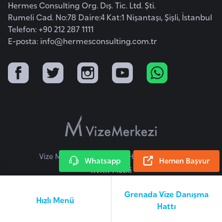
Hermes Consulting Org. Dış. Tic. Ltd. Şti.
a
Rumeli Cad. No:78 Daire:4 Kat:1 Nişantaşı, Şişli, İstanbul
r
Telefon: +90 212 287 1111
u
E-posta:
info@hermesconsulting.com.tr
s
B
e
l
ç
i
k
Vize Merkezi © 2026 Tüm Hakları Saklıdır.
a
Whatsapp
Hemen Başvur
KVKK Metni
B
Grenada Vize Danışma
e
Hızlı Menü
Hattı
n