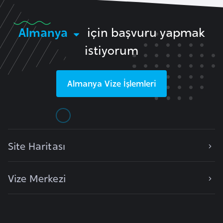
e
y
Almanya
için başvuru yapmak
n
istiyorum
B
a
Almanya
Vize İşlemleri
n
g
l
a
d
Site Haritası
e
ş
Vize Merkezi
B
e
l