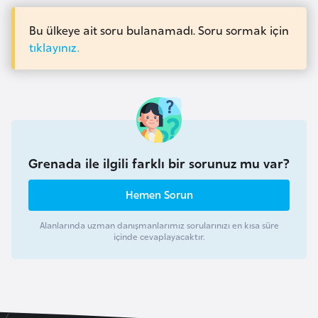
a
e
r
Bu ülkeye ait soru bulanamadı. Soru sormak için
i
tıklayınız.
A
z
e
r
b
a
y
Grenada ile ilgili farklı bir sorunuz mu var?
c
Hemen Sorun
a
n
Alanlarında uzman danışmanlarımız sorularınızı en kısa süre
içinde cevaplayacaktır.
B
a
h
r