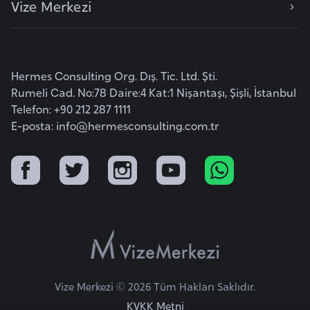
Vize Merkezi
e
y
n
Hermes Consulting Org. Dış. Tic. Ltd. Şti.
B
Rumeli Cad. No:78 Daire:4 Kat:1 Nişantaşı, Şişli, İstanbul
a
Telefon: +90 212 287 1111
n
E-posta:
info@hermesconsulting.com.tr
g
l
a
d
e
ş
B
Vize Merkezi © 2026 Tüm Hakları Saklıdır.
e
KVKK Metni
l