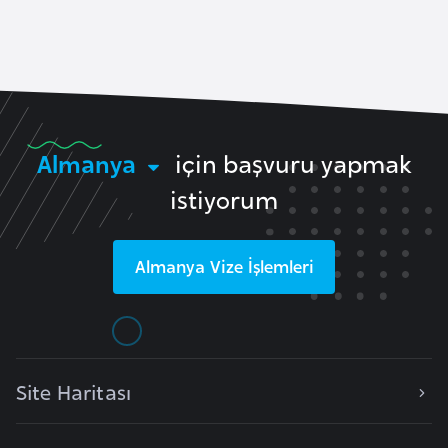
a
e
r
i
A
z
e
r
Almanya
için başvuru yapmak
b
istiyorum
a
y
c
Almanya
Vize İşlemleri
a
n
B
a
Site Haritası
h
r