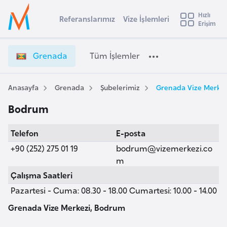
u
Hızlı
s
Referanslarımız
Vize İşlemleri
Başvuru yapmak istediğiniz ülkeyi seçin
Erişim
G
İ
Üye
t
Ülke Seçimi
r
Girişi
r
e
l
Grenada
Tüm İşlemler
a
n
l
e
a
y
d
Anasayfa
Grenada
Şubelerimiz
Grenada Vize Merkez
t
a
a
Bodrum
V
i
i
A
Telefon
E-posta
z
ş
v
e
+90 (252) 275 01 19
bodrum@vizemerkezi.co
u
i
İ
m
s
ş
Çalışma Saatleri
m
t
l
Pazartesi - Cuma: 08.30 - 18.00 Cumartesi: 10.00 - 14.00
u
e
r
m
Grenada Vize Merkezi, Bodrum
y
l