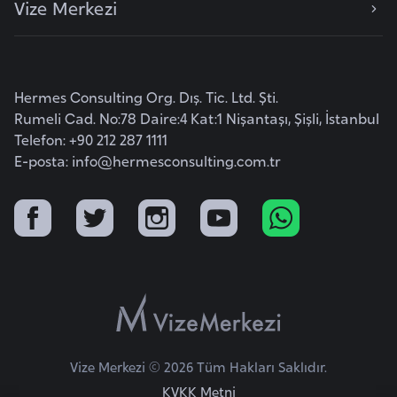
Vize Merkezi
e
y
n
Hermes Consulting Org. Dış. Tic. Ltd. Şti.
B
Rumeli Cad. No:78 Daire:4 Kat:1 Nişantaşı, Şişli, İstanbul
a
Telefon: +90 212 287 1111
n
E-posta:
info@hermesconsulting.com.tr
g
l
a
d
e
ş
B
Vize Merkezi © 2026 Tüm Hakları Saklıdır.
e
KVKK Metni
l