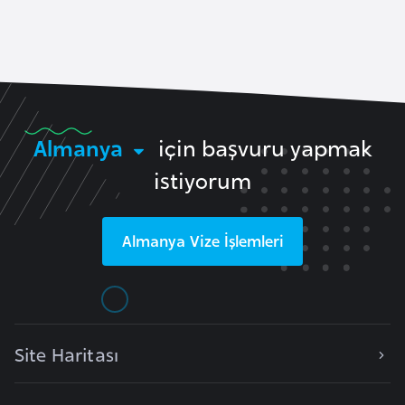
a
e
r
i
A
z
e
r
Almanya
için başvuru yapmak
b
istiyorum
a
y
c
Almanya
Vize İşlemleri
a
n
B
a
Site Haritası
h
r