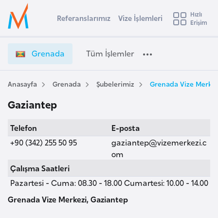
u
Hızlı
s
Referanslarımız
Vize İşlemleri
Başvuru yapmak istediğiniz ülkeyi seçin
Erişim
G
İ
Üye
t
Ülke Seçimi
r
Girişi
r
e
l
Grenada
Tüm İşlemler
a
n
l
e
a
y
d
Anasayfa
Grenada
Şubelerimiz
Grenada Vize Merkez
t
a
a
Gaziantep
V
i
i
A
Telefon
E-posta
z
ş
v
e
+90 (342) 255 50 95
gaziantep@vizemerkezi.c
u
i
İ
om
s
ş
Çalışma Saatleri
m
t
l
Pazartesi - Cuma: 08.30 - 18.00 Cumartesi: 10.00 - 14.00
u
e
r
m
Grenada Vize Merkezi, Gaziantep
y
l