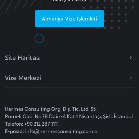
e
y
Almanya
Vize İşlemleri
n
B
a
n
Site Haritası
g
l
Vize Merkezi
a
d
e
ş
Hermes Consulting Org. Dış. Tic. Ltd. Şti.
Rumeli Cad. No:78 Daire:4 Kat:1 Nişantaşı, Şişli, İstanbul
B
Telefon: +90 212 287 1111
e
E-posta:
info@hermesconsulting.com.tr
l