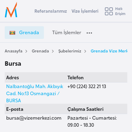
u
Hızlı
s
Referanslarımız
Vize İşlemleri
Başvuru yapmak istediğiniz ülkeyi seçin
Erişim
G
İ
Üye
t
Ülke Seçimi
r
Girişi
r
e
l
Grenada
Tüm İşlemler
a
n
l
e
a
y
d
Anasayfa
Grenada
Şubelerimiz
Grenada Vize Merkez
t
a
a
Bursa
V
i
i
A
Adres
Telefon
z
ş
v
e
Nalbantoğlu Mah. Akbıyık
+90 (224) 322 21 13
u
i
İ
Cad. No:13 Osmangazi /
s
ş
BURSA
m
t
l
E-posta
Çalışma Saatleri
u
e
bursa@vizemerkezi.com
Pazartesi - Cumartesi:
r
m
09.00 - 18.30
y
l