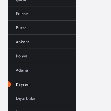
u
r
Edirne
y
a
Bursa
A
Ankara
z
e
Konya
r
b
Adana
a
y
c
Kayseri
a
n
Diyarbakır
B