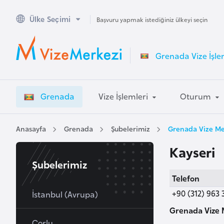
Ülke Seçimi
A
Başvuru yapmak istediğiniz ülkeyi seçin
v
u
Grenada Vize İşle
s
t
r
Grenada
Vize İşlemleri
Oturum
a
l
y
Anasayfa
Grenada
Şubelerimiz
Grenada Vize Mer
a
Kayseri
Şubelerimiz
A
Telefon
v
+90 (312) 963 
u
İstanbul (Avrupa)
s
Grenada Vize M
t
Çorlu