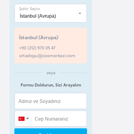
Şehir Seçin
B
e
l
a
İstanbul (Avrupa)
r
+90 (212) 970 05 47
u
ortadogu@vizemerkezi.com
s
veya
B
e
Formu Doldurun, Sizi Arayalım
l
ç
i
k
a