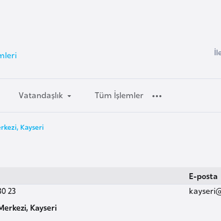
İl
mleri
Vatandaşlık
Tüm İşlemler
kezi, Kayseri
E-posta
30 23
kayseri
erkezi, Kayseri