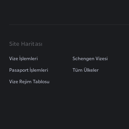
B
u
l
g
Site Haritası
a
r
Vize İşlemleri
Schengen Vizesi
i
s
Pasaport İşlemleri
Tüm Ülkeler
t
Vize Rejim Tablosu
a
n
B
u
r
k