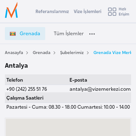
u
Hızlı
s
Referanslarımız
Vize İşlemleri
Başvuru yapmak istediğiniz ülkeyi seçin
Erişim
G
İ
Üye
t
Ülke Seçimi
r
Girişi
r
e
l
Grenada
Tüm İşlemler
a
n
l
e
a
y
d
Anasayfa
Grenada
Şubelerimiz
Grenada Vize Merkez
t
a
a
Antalya
V
i
i
A
Telefon
E-posta
z
ş
v
e
+90 (242) 255 51 76
antalya@vizemerkezi.com
u
i
İ
Çalışma Saatleri
s
ş
Pazartesi - Cuma: 08.30 - 18.00 Cumartesi: 10.00 - 14.00
m
t
l
u
e
r
m
y
l