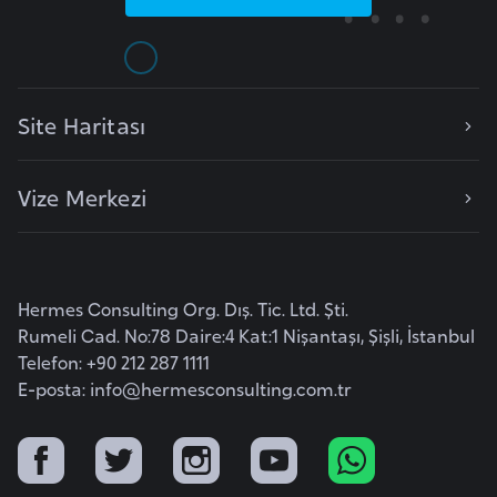
e
y
n
Site Haritası
B
a
Vize Merkezi
n
g
l
a
Hermes Consulting Org. Dış. Tic. Ltd. Şti.
d
Rumeli Cad. No:78 Daire:4 Kat:1 Nişantaşı, Şişli, İstanbul
e
Telefon: +90 212 287 1111
ş
E-posta:
info@hermesconsulting.com.tr
B
e
l