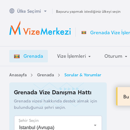
Ülke Seçimi
A
Başvuru yapmak istediğiniz ülkeyi seçin
v
u
Grenada Vize İşle
s
t
r
Grenada
Vize İşlemleri
Oturum
a
l
y
Anasayfa
Grenada
Sorular & Yorumlar
a
Grenada Vize Danışma Hattı
Bu
A
Grenada vizesi hakkında destek almak için
v
bulunduğunuz şehri seçin.
u
s
Şehir Seçin
t