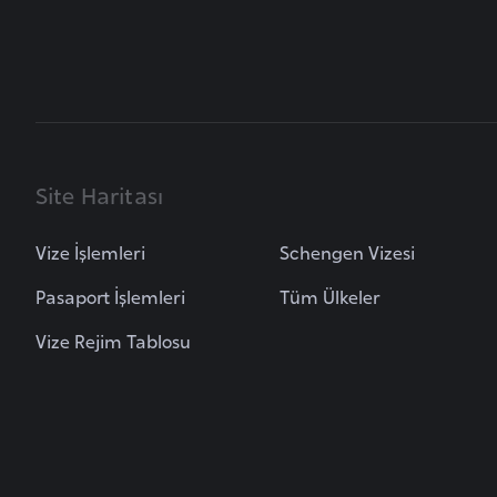
B
e
l
a
r
u
Site Haritası
s
Vize İşlemleri
Schengen Vizesi
B
Pasaport İşlemleri
Tüm Ülkeler
e
l
Vize Rejim Tablosu
ç
i
k
a