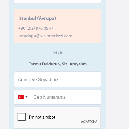
u
r
İstanbul (Avrupa)
y
a
+90 (212) 970 05 47
ortadogu@vizemerkezi.com
A
z
veya
e
Formu Doldurun, Sizi Arayalım
r
b
a
y
c
a
n
B