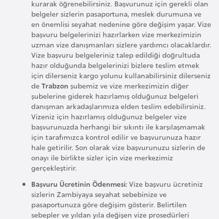
i
kurarak öğrenebilirsiniz. Başvurunuz için gerekli olan
belgeler sizlerin pasaportuna, meslek durumuna ve
n
en önemlisi seyahat nedenine göre değişim yaşar. Vize
başvuru belgelerinizi hazırlarken vize merkezimizin
B
uzman vize danışmanları sizlere yardımcı olacaklardır.
Vize başvuru belgeleriniz talep edildiği doğrultuda
o
hazır olduğunda belgelerinizi bizlere teslim etmek
s
için dilerseniz kargo yolunu kullanabilirsiniz dilerseniz
n
de
Trabzon
şubemiz ve vize merkezimizin diğer
a
şubelerine giderek hazırlamış olduğunuz belgeleri
danışman arkadaşlarımıza elden teslim edebilirsiniz.
H
Vizeniz için hazırlamış olduğunuz belgeler vize
e
başvurunuzda herhangi bir sıkıntı ile karşılaşmamak
r
için tarafımızca kontrol edilir ve başvurunuza hazır
s
hale getirilir. Son olarak vize başvurunuzu sizlerin de
onayı ile birlikte sizler için vize merkezimiz
e
gerçekleştirir.
k
Başvuru Ücretinin Ödenmesi:
Vize başvuru ücretiniz
sizlerin Zambiyaya seyahat sebebinize ve
B
pasaportunuza göre değişim gösterir. Belirtilen
u
sebepler ve yıldan yıla değişen vize prosedürleri