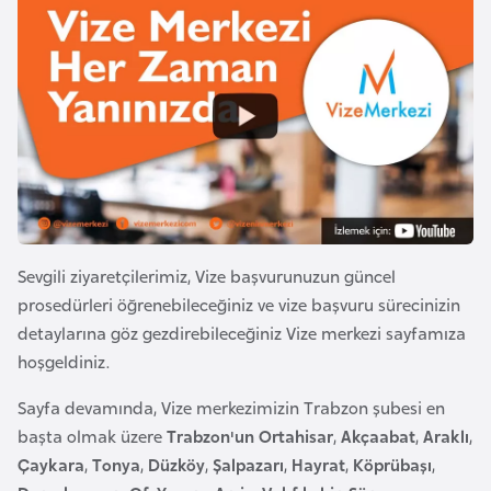
a
e
r
i
A
z
e
r
b
a
y
c
Sevgili ziyaretçilerimiz, Vize başvurunuzun güncel
a
prosedürleri öğrenebileceğiniz ve vize başvuru sürecinizin
n
detaylarına göz gezdirebileceğiniz Vize merkezi sayfamıza
hoşgeldiniz.
B
Sayfa devamında, Vize merkezimizin Trabzon şubesi en
a
başta olmak üzere
Trabzon'un Ortahisar
,
Akçaabat
,
Araklı
,
h
Çaykara
,
Tonya
,
Düzköy
,
Şalpazarı
,
Hayrat
,
Köprübaşı
,
r