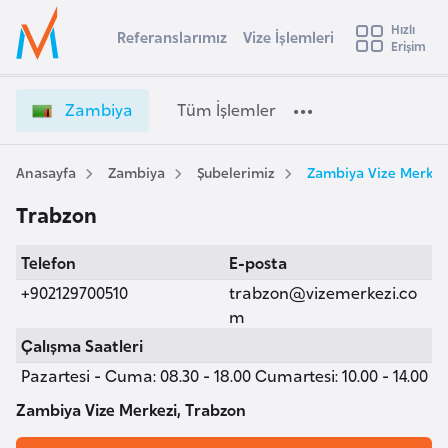
u
Hızlı
s
Referanslarımız
Vize İşlemleri
Başvuru yapmak istediğiniz ülkeyi seçin
Erişim
Z
İ
Üye
t
Ülke Seçimi
a
Girişi
r
m
l
Zambiya
Tüm İşlemler
a
b
l
e
i
y
y
Anasayfa
Zambiya
Şubelerimiz
Zambiya Vize Merkez
t
a
a
Trabzon
V
i
i
A
Telefon
E-posta
z
ş
v
e
+902129700510
trabzon@vizemerkezi.co
u
i
İ
m
s
ş
Çalışma Saatleri
m
t
l
Pazartesi - Cuma: 08.30 - 18.00 Cumartesi: 10.00 - 14.00
u
e
r
m
Zambiya Vize Merkezi, Trabzon
y
l