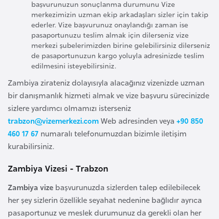
başvurunuzun sonuçlanma durumunu Vize
F
merkezimizin uzman ekip arkadaşları sizler için takip
a
ederler. Vize başvurunuz onaylandığı zaman ise
s
pasaportunuzu teslim almak için dilerseniz vize
o
merkezi şubelerimizden birine gelebilirsiniz dilerseniz
de pasaportunuzun kargo yoluyla adresinizde teslim
edilmesini isteyebilirsiniz.
Ç
Zambiya zirateniz dolayısıyla alacağınız vizenizde uzman
a
bir danışmanlık hizmeti almak ve vize başvuru sürecinizde
d
sizlere yardımcı olmamızı isterseniz
trabzon@vizemerkezi.com
Web adresinden veya
+90 850
Ç
460 17 67
numaralı telefonumuzdan bizimle iletişim
e
kurabilirsiniz.
k
C
Zambiya Vizesi - Trabzon
u
Zambiya vize
başvurunuzda sizlerden talep edilebilecek
m
her şey sizlerin özellikle seyahat nedenine bağlıdır ayrıca
h
pasaportunuz ve meslek durumunuz da gerekli olan her
u