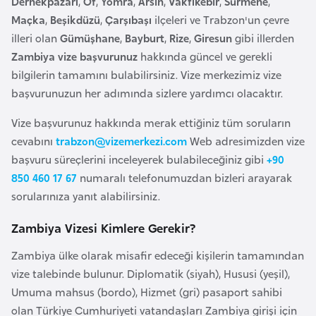
Dernekpazarı
,
Of
,
Yomra
,
Arsin
,
Vakfıkebir
,
Sürmene
,
e
Maçka
,
Beşikdüzü
,
Çarşıbaşı
ilçeleri ve Trabzon'un çevre
y
illeri olan
Gümüşhane
,
Bayburt
,
Rize
,
Giresun
gibi illerden
n
Zambiya vize başvurunuz
hakkında güncel ve gerekli
bilgilerin tamamını bulabilirsiniz. Vize merkezimiz vize
B
başvurunuzun her adımında sizlere yardımcı olacaktır.
a
Vize başvurunuz hakkında merak ettiğiniz tüm soruların
n
cevabını
trabzon@vizemerkezi.com
Web adresimizden vize
g
başvuru süreçlerini inceleyerek bulabileceğiniz gibi
+90
l
850 460 17 67
numaralı telefonumuzdan bizleri arayarak
a
sorularınıza yanıt alabilirsiniz.
d
e
Zambiya Vizesi Kimlere Gerekir?
ş
Zambiya ülke olarak misafir edeceği kişilerin tamamından
vize talebinde bulunur. Diplomatik (siyah), Hususi (yeşil),
B
Umuma mahsus (bordo), Hizmet (gri) pasaport sahibi
e
olan Türkiye Cumhuriyeti vatandaşları Zambiya girişi için
l