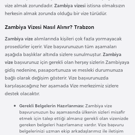
vize almak zorundadır.
Zambiya vizesi
istisna olmaksızın
a
herkesin almak zorunda olduğu bir vize türüdür.
r
u
Zambiya Vizesi Nasıl Alınır? Trabzon
s
Zambiya vize
alımlarında kişileri çok fazla yormayacak
prosedürler içerir. Vize başvurunuzun tüm aşamaları
B
aşağıda başlıklar altında sizlere sunulmuştur.
Zambiya
e
vize
başvurunuz için gerekli olan herşey sizlerin Zambiyaya
l
gidiş nedenine, pasaportunuza ve mesleki durumunuza
ç
bağlı olarak değişim gösterir. Vize başvurunuzda
i
karşılaşacağınız her aşamada Vize merkezimiz sizlere
k
destek olacaktır.
a
Gerekli Belgelerin Hazırlanması:
Zambiya vize
başvurunuzun bu aşamasında ülkenin sizleri misafir
B
etmek için talep ettiği almanız gerekli olan vizenizde
e
gereken belgeleri hazırlamanız vardır. Vize başvuru
n
belgelerinizi uzman ekip arkadaşlarımız ile iletişim