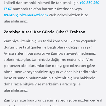
i
kaliteli danışmanlık hizmeti ile tanışmak için
+90 850 460
b
17 67
numaralı telefon hattımız üzerinden veya
u
trabzon@vizemerkezi.com
Web adresimizden bize
t
ulaşabilirsiniz.
i
Zambiya Vizesi Kaç Günde Çıkar? Trabzon
Ç
Zambiya vizenizin çıkış tarihi konsoloslukların yoğunluk
i
durumu ve tatil günlerine bağlı olarak değişim yaşar.
n
Ayrıca sizlerin pasaportu ve Zambiya ziyareti nedeniniz
sizlerin vize çıkış tarihinizde değişime neden olur. Vize
çıkışınızın aksi durumlardan dolayı geç çıkmasını göze
D
almalısınız ve seyahatinize uygun ve önce bir tarihte vize
a
başvurusunda bulunmalısınız. Vizenizin çıkışı hakkında
n
daha fazla bilgiye Vize merkezimiz aracılığı ile
i
ulaşabilirsiniz.
m
a
Zambiya vize
başvurunuz için
Trabzon
şubemizden çevre il
r