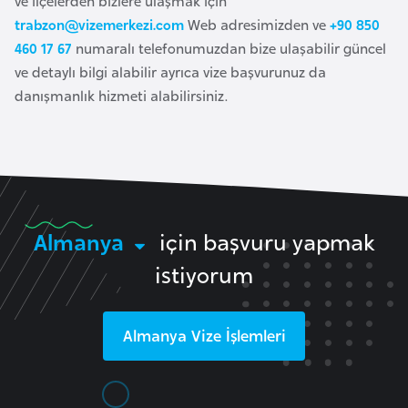
ve ilçelerden bizlere ulaşmak için
k
trabzon@vizemerkezi.com
Web adresimizden ve
+90 850
a
460 17 67
numaralı telefonumuzdan bize ulaşabilir güncel
ve detaylı bilgi alabilir ayrıca vize başvurunuz da
D
danışmanlık hizmeti alabilirsiniz.
e
m
o
k
r
a
Almanya
için başvuru yapmak
t
istiyorum
i
k
K
Almanya
Vize İşlemleri
o
n
g