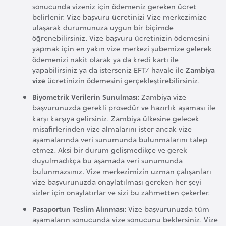
sonucunda vizeniz için ödemeniz gereken ücret
l
belirlenir. Vize başvuru ücretinizi Vize merkezimize
g
ulaşarak durumunuza uygun bir biçimde
a
öğrenebilirsiniz. Vize başvuru ücretinizin ödemesini
r
yapmak için en yakın vize merkezi şubemize gelerek
i
ödemenizi nakit olarak ya da kredi kartı ile
yapabilirsiniz ya da isterseniz EFT/ havale ile
Zambiya
s
vize
ücretinizin ödemesini gerçekleştirebilirsiniz.
t
Biyometrik Verilerin Sunulması:
Zambiya vize
a
başvurunuzda gerekli prosedür ve hazırlık aşaması ile
n
karşı karşıya gelirsiniz. Zambiya ülkesine gelecek
misafirlerinden vize almalarını ister ancak vize
aşamalarında veri sunumunda bulunmalarını talep
B
etmez. Aksi bir durum gelişmedikçe ve gerek
u
duyulmadıkça bu aşamada veri sunumunda
r
bulunmazsınız. Vize merkezimizin uzman çalışanları
k
vize başvurunuzda onaylatılması gereken her şeyi
sizler için onaylatırlar ve sizi bu zahmetten çekerler.
i
n
Pasaportun Teslim Alınması:
Vize başvurunuzda tüm
aşamaların sonucunda vize sonucunu beklersiniz. Vize
a