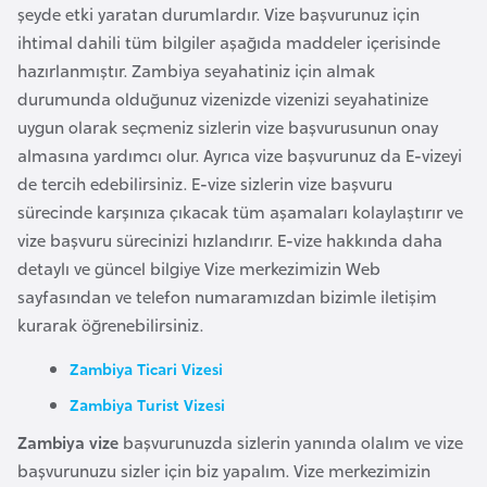
şeyde etki yaratan durumlardır. Vize başvurunuz için
r
ihtimal dahili tüm bilgiler aşağıda maddeler içerisinde
i
hazırlanmıştır. Zambiya seyahatiniz için almak
y
durumunda olduğunuz vizenizde vizenizi seyahatinize
e
uygun olarak seçmeniz sizlerin vize başvurusunun onay
t
almasına yardımcı olur. Ayrıca vize başvurunuz da E-vizeyi
i
de tercih edebilirsiniz. E-vize sizlerin vize başvuru
sürecinde karşınıza çıkacak tüm aşamaları kolaylaştırır ve
C
vize başvuru sürecinizi hızlandırır. E-vize hakkında daha
e
detaylı ve güncel bilgiye Vize merkezimizin Web
z
sayfasından ve telefon numaramızdan bizimle iletişim
a
kurarak öğrenebilirsiniz.
y
Zambiya Ticari Vizesi
i
r
Zambiya Turist Vizesi
Zambiya vize
başvurunuzda sizlerin yanında olalım ve vize
C
başvurunuzu sizler için biz yapalım. Vize merkezimizin