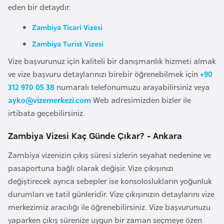
i
eden bir detaydır.
b
Zambiya Ticari Vizesi
u
t
Zambiya Turist Vizesi
i
Vize başvurunuz için kaliteli bir danışmanlık hizmeti almak
ve vize başvuru detaylarınızı birebir öğrenebilmek için
+90
Ç
312 970 05 38
numaralı telefonumuzu arayabilirsiniz veya
i
ayko@vizemerkezi.com
Web adresimizden bizler ile
n
irtibata geçebilirsiniz.
Zambiya Vizesi Kaç Günde Çıkar? - Ankara
D
a
Zambiya vizenizin çıkış süresi sizlerin seyahat nedenine ve
n
pasaportuna bağlı olarak değişir. Vize çıkışınızı
i
değiştirecek ayrıca sebepler ise konsoloslukların yoğunluk
m
durumları ve tatil günleridir. Vize çıkışınızın detaylarını vize
a
merkezimiz aracılığı ile öğrenebilirsiniz. Vize başvurunuzu
r
yaparken çıkış sürenize uygun bir zaman seçmeye özen