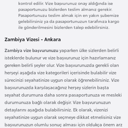
kontrol edilir. Vize başvurunuz onay aldığında ise
r
pasaportunuzu bizlerden teslim almanız gerekir.
i
Pasaportunuzu teslim almak için en yakın şubemize
y
gelebilirsiniz ya da pasaportunuzun tarafınıza kargo
ile gönderilmesini bizlerden talep edebilirsiniz.
e
t
Zambiya Vizesi - Ankara
i
Zambiya vize başvurunuzu
yaparken ülke sizlerden belirli
isteklerde bulunur ve vize başvurunuz için hazırlamanız
C
gereken belirli şeyler olur. Vize başvurunuzda gerekli olan
e
herşeyi aşağıda vize kategorileri içerisinde bulabilir vize
z
sürecinizi seyahatinize uygun olarak öğrenebilirsiniz. Vize
a
başvurunuzda karşılaşacağınız herşey sizlerin başta
y
seyahat durumuna daha sonra pasaportunuza ve mesleki
i
durumunuza bağlı olarak değişir. Vize başvurunuzun
r
detaylarını aşağıda bulabilirsiniz. Ek olarak, vizenizi
seyahatinize uygun olarak seçmeye dikkat etmelisiniz vize
C
başvurunuzun olumlu sonuç alması için oldukça önem arz