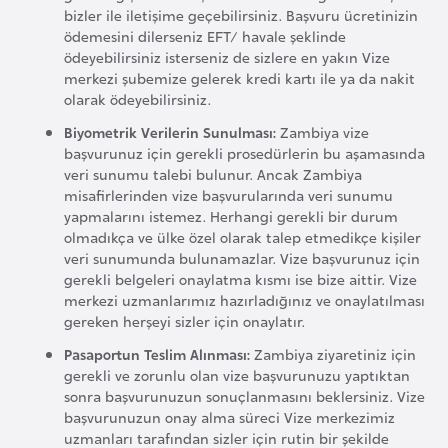
F
bizler ile iletişime geçebilirsiniz. Başvuru ücretinizin
ödemesini dilerseniz EFT/ havale şeklinde
a
ödeyebilirsiniz isterseniz de sizlere en yakın Vize
s
merkezi şubemize gelerek kredi kartı ile ya da nakit
o
olarak ödeyebilirsiniz.
Biyometrik Verilerin Sunulması:
Zambiya vize
Ç
başvurunuz için gerekli prosedürlerin bu aşamasında
veri sunumu talebi bulunur. Ancak Zambiya
a
misafirlerinden vize başvurularında veri sunumu
d
yapmalarını istemez. Herhangi gerekli bir durum
olmadıkça ve ülke özel olarak talep etmedikçe kişiler
veri sunumunda bulunamazlar. Vize başvurunuz için
Ç
gerekli belgeleri onaylatma kısmı ise bize aittir. Vize
e
merkezi uzmanlarımız hazırladığınız ve onaylatılması
k
gereken herşeyi sizler için onaylatır.
C
Pasaportun Teslim Alınması:
Zambiya ziyaretiniz için
u
gerekli ve zorunlu olan vize başvurunuzu yaptıktan
m
sonra başvurunuzun sonuçlanmasını beklersiniz. Vize
başvurunuzun onay alma süreci Vize merkezimiz
h
uzmanları tarafından sizler için rutin bir şekilde
u