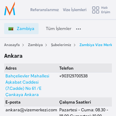
u
Hızlı
s
Referanslarımız
Vize İşlemleri
Başvuru yapmak istediğiniz ülkeyi seçin
Erişim
Z
İ
Üye
t
Ülke Seçimi
a
Girişi
r
m
l
Zambiya
Tüm İşlemler
a
b
l
e
i
y
y
Anasayfa
Zambiya
Şubelerimiz
Zambiya Vize Merkez
t
a
a
Ankara
V
i
i
A
Adres
Telefon
z
ş
v
e
Bahçelievler Mahallesi
+903129700538
u
i
İ
Aşkabat Caddesi
s
ş
(7.Cadde) No 61 /E
m
t
l
Çankaya Ankara
u
e
E-posta
Çalışma Saatleri
r
m
ankara@vizemerkezi.com
Pazartesi - Cuma: 08.30 -
y
l
18.00 Cumartesi: 10.00 -