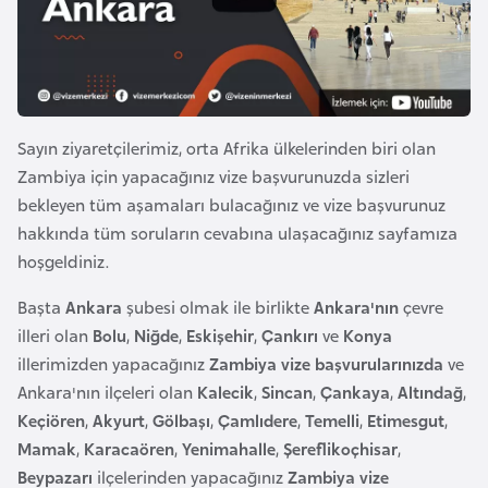
e
y
n
B
Sayın ziyaretçilerimiz, orta Afrika ülkelerinden biri olan
a
Zambiya için yapacağınız vize başvurunuzda sizleri
n
bekleyen tüm aşamaları bulacağınız ve vize başvurunuz
g
hakkında tüm soruların cevabına ulaşacağınız sayfamıza
l
hoşgeldiniz.
a
Başta
Ankara
şubesi olmak ile birlikte
Ankara'nın
çevre
d
illeri olan
Bolu
,
Niğde
,
Eskişehir
,
Çankırı
ve
Konya
e
illerimizden yapacağınız
Zambiya vize başvurularınızda
ve
ş
Ankara'nın ilçeleri olan
Kalecik
,
Sincan
,
Çankaya
,
Altındağ
,
Keçiören
,
Akyurt
,
Gölbaşı
,
Çamlıdere
,
Temelli
,
Etimesgut
,
B
Mamak
,
Karacaören
,
Yenimahalle
,
Şereflikoçhisar
,
e
Beypazarı
ilçelerinden yapacağınız
Zambiya vize
l