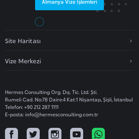
Almanya
Vize İşlemleri
o
B
u
l
Site Haritası
g
a
Vize Merkezi
r
i
s
t
Hermes Consulting Org. Dış. Tic. Ltd. Şti.
a
Rumeli Cad. No:78 Daire:4 Kat:1 Nişantaşı, Şişli, İstanbul
n
Telefon: +90 212 287 1111
E-posta:
info@hermesconsulting.com.tr
E
r
m