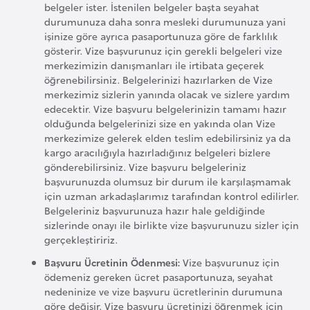
belgeler ister. İstenilen belgeler başta seyahat
l
durumunuza daha sonra mesleki durumunuza yani
g
işinize göre ayrıca pasaportunuza göre de farklılık
a
gösterir. Vize başvurunuz için gerekli belgeleri vize
r
merkezimizin danışmanları ile irtibata geçerek
öğrenebilirsiniz. Belgelerinizi hazırlarken de Vize
i
merkezimiz sizlerin yanında olacak ve sizlere yardım
s
edecektir. Vize başvuru belgelerinizin tamamı hazır
t
olduğunda belgelerinizi size en yakında olan Vize
a
merkezimize gelerek elden teslim edebilirsiniz ya da
kargo aracılığıyla hazırladığınız belgeleri bizlere
n
gönderebilirsiniz. Vize başvuru belgeleriniz
başvurunuzda olumsuz bir durum ile karşılaşmamak
B
için uzman arkadaşlarımız tarafından kontrol edilirler.
Belgeleriniz başvurunuza hazır hale geldiğinde
u
sizlerinde onayı ile birlikte vize başvurunuzu sizler için
r
gerçekleştiririz.
k
Başvuru Ücretinin Ödenmesi:
Vize başvurunuz için
i
ödemeniz gereken ücret pasaportunuza, seyahat
n
nedeninize ve vize başvuru ücretlerinin durumuna
a
göre değişir. Vize başvuru ücretinizi öğrenmek için