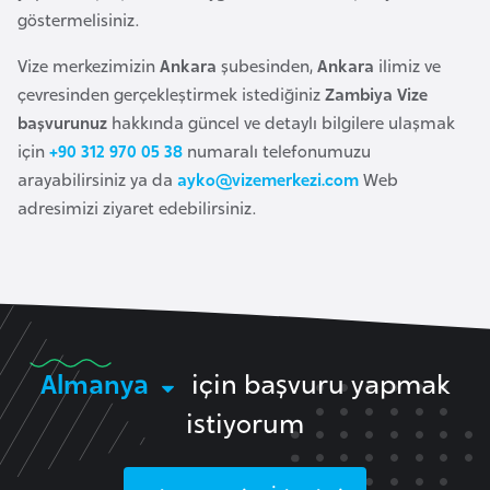
k
göstermelisiniz.
a
Vize merkezimizin
Ankara
şubesinden,
Ankara
ilimiz ve
çevresinden gerçekleştirmek istediğiniz
Zambiya Vize
D
başvurunuz
hakkında güncel ve detaylı bilgilere ulaşmak
e
için
+90 312 970 05 38
numaralı telefonumuzu
m
arayabilirsiniz ya da
ayko@vizemerkezi.com
Web
o
adresimizi ziyaret edebilirsiniz.
k
r
a
t
i
k
Almanya
için başvuru yapmak
K
istiyorum
o
n
g