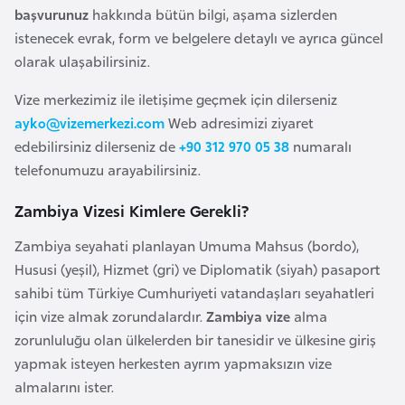
başvurunuz
hakkında bütün bilgi, aşama sizlerden
a
istenecek evrak, form ve belgelere detaylı ve ayrıca güncel
r
olarak ulaşabilirsiniz.
u
s
Vize merkezimiz ile iletişime geçmek için dilerseniz
ayko@vizemerkezi.com
Web adresimizi ziyaret
B
edebilirsiniz dilerseniz de
+90 312 970 05 38
numaralı
e
telefonumuzu arayabilirsiniz.
l
Zambiya Vizesi Kimlere Gerekli?
ç
i
Zambiya seyahati planlayan Umuma Mahsus (bordo),
k
Hususi (yeşil), Hizmet (gri) ve Diplomatik (siyah) pasaport
a
sahibi tüm Türkiye Cumhuriyeti vatandaşları seyahatleri
için vize almak zorundalardır.
Zambiya vize
alma
B
zorunluluğu olan ülkelerden bir tanesidir ve ülkesine giriş
e
yapmak isteyen herkesten ayrım yapmaksızın vize
n
almalarını ister.