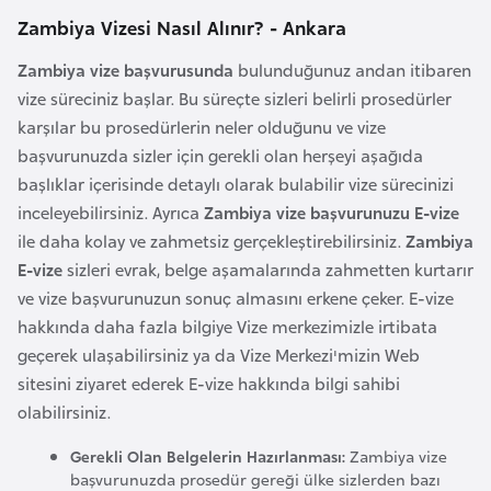
i
Zambiya Vizesi Nasıl Alınır? - Ankara
n
Zambiya vize başvurusunda
bulunduğunuz andan itibaren
vize süreciniz başlar. Bu süreçte sizleri belirli prosedürler
B
karşılar bu prosedürlerin neler olduğunu ve vize
o
başvurunuzda sizler için gerekli olan herşeyi aşağıda
s
başlıklar içerisinde detaylı olarak bulabilir vize sürecinizi
n
inceleyebilirsiniz. Ayrıca
Zambiya vize başvurunuzu E-vize
a
ile daha kolay ve zahmetsiz gerçekleştirebilirsiniz.
Zambiya
H
E-vize
sizleri evrak, belge aşamalarında zahmetten kurtarır
e
ve vize başvurunuzun sonuç almasını erkene çeker. E-vize
r
hakkında daha fazla bilgiye Vize merkezimizle irtibata
s
geçerek ulaşabilirsiniz ya da Vize Merkezi'mizin Web
e
sitesini ziyaret ederek E-vize hakkında bilgi sahibi
k
olabilirsiniz.
B
Gerekli Olan Belgelerin Hazırlanması:
Zambiya vize
u
başvurunuzda prosedür gereği ülke sizlerden bazı