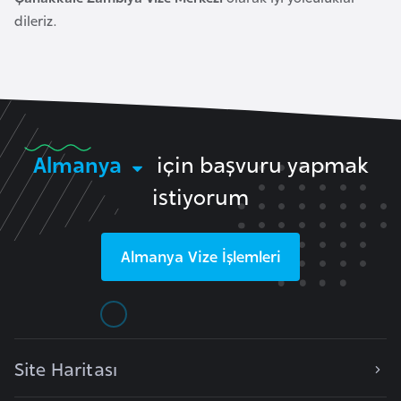
k
dileriz.
a
D
e
m
o
Almanya
için başvuru yapmak
k
istiyorum
r
a
t
Almanya
Vize İşlemleri
i
k
K
o
Site Haritası
n
g