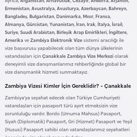
Ayrıca;
Afganistan
,
Arnavutluk
,
Cezayir
,
Andorra
,
Arjantin
,
e
Ermenistan
,
Avustralya
,
Avusturya
,
Azerbaycan
,
Bahreyn
,
y
Bangladeş
,
Bulgaristan
,
Danimarka
,
Mısır
,
Fransa
,
n
Almanya
,
Gürcistan
,
Yunanistan
,
İran
,
Irak
,
İtalya
,
İsrail
,
Suriye
,
Suudi Arabistan
,
Birleşik Arap Emirlikleri
,
İngiltere
,
B
Amerika
ve
Zambiya Elektronik Vize
sistemi aracılığı ile
a
vize başvurusu yapabilecek olan tüm dünya ülkelerinin
n
vatandaşları için
Çanakkale Zambiya Vize Merkezi
olarak
g
deneyimli vize danışmanlarımız rehberliğinde global bir
l
vize danışmanlık hizmeti sunmaktayız.
a
Zambiya Vizesi Kimler İçin Gereklidir? - Çanakkale
d
e
Zambiya’ya seyahat edecek olan Türkiye Cumhuriyeti
ş
vatandaşları için pasaport türü ayırt etmeksizin vize
zorunluluğu vardır. Bordo (Umuma Mahsus) Pasaport,
B
Siyah (Diplomatik) Pasaport, Gri (Hizmet) Pasaport ve Yeşil
e
(Hususi) Pasaport sahibi olan vatandaşlarımız seyahatleri
l