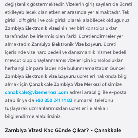
değişkenlik göstermektedir. Vizelerin giriş sayıları da ücreti
r
etkileyebilecek olan etkenler arasında yer almaktadır. Tek
i
girişli, çift girişli ve çok girişli olarak alabilecek olduğunuz
y
Zambiya Elektronik vizesinin
her biri konsolosluklar
e
tarafından belirlenmiş olan farklı ücretlendirmeler yer
t
almaktadır.
Zambiya Elektronik Vize başvuru
ücreti
i
içerisinde vize harç bedeli ve danışmanlık hizmet bedeli
mevcut olup onaylanmamış vizeler için konsolosluklar
C
herhangi bir para iadesinde bulunmamaktadır. Güncel
e
Zambiya Elektronik vize başvuru
ücretleri hakkında bilgi
z
almak için
Çanakkale Zambiya Vize Merkezi
ofisimize
a
canakkale@vizemerkezi.com
adresi aracılığı ile e-posta
y
atabilir ya da
+90 850 241 14 83
numaralı telefonu
i
tuşlayarak uzmanlarımızdan ücretler ile alakalı
r
bilgilendirme alabilirsiniz.
Zambiya Vizesi Kaç Günde Çıkar? - Çanakkale
C