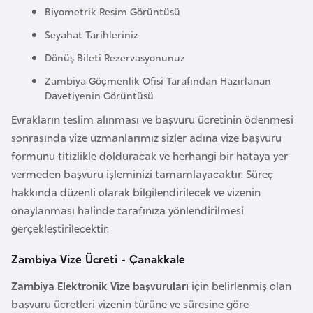
F
Biyometrik Resim Görüntüsü
a
Seyahat Tarihleriniz
s
Dönüş Bileti Rezervasyonunuz
o
Zambiya Göçmenlik Ofisi Tarafından Hazırlanan
Davetiyenin Görüntüsü
Ç
Evrakların teslim alınması ve başvuru ücretinin ödenmesi
a
sonrasında vize uzmanlarımız sizler adına vize başvuru
d
formunu titizlikle dolduracak ve herhangi bir hataya yer
vermeden başvuru işleminizi tamamlayacaktır. Süreç
Ç
hakkında düzenli olarak bilgilendirilecek ve vizenin
e
onaylanması halinde tarafınıza yönlendirilmesi
k
gerçekleştirilecektir.
C
u
Zambiya Vize Ücreti - Çanakkale
m
Zambiya Elektronik Vize başvuruları
için belirlenmiş olan
h
başvuru ücretleri vizenin türüne ve süresine göre
u