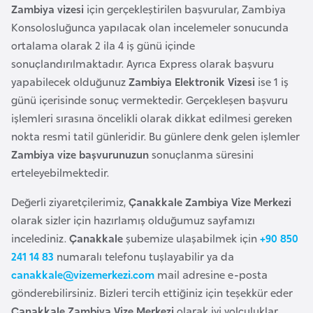
i
Zambiya vizesi
için gerçekleştirilen başvurular, Zambiya
b
Konsolosluğunca yapılacak olan incelemeler sonucunda
u
ortalama olarak 2 ila 4 iş günü içinde
t
sonuçlandırılmaktadır. Ayrıca Express olarak başvuru
i
yapabilecek olduğunuz
Zambiya Elektronik Vizesi
ise 1 iş
günü içerisinde sonuç vermektedir. Gerçekleşen başvuru
Ç
işlemleri sırasına öncelikli olarak dikkat edilmesi gereken
i
nokta resmi tatil günleridir. Bu günlere denk gelen işlemler
n
Zambiya vize başvurunuzun
sonuçlanma süresini
erteleyebilmektedir.
D
Değerli ziyaretçilerimiz,
Çanakkale Zambiya Vize Merkezi
a
olarak sizler için hazırlamış olduğumuz sayfamızı
n
incelediniz.
Çanakkale
şubemize ulaşabilmek için
+90 850
i
241 14 83
numaralı telefonu tuşlayabilir ya da
m
canakkale@vizemerkezi.com
mail adresine e-posta
a
gönderebilirsiniz. Bizleri tercih ettiğiniz için teşekkür eder
r
Çanakkale Zambiya Vize Merkezi
olarak iyi yolculuklar