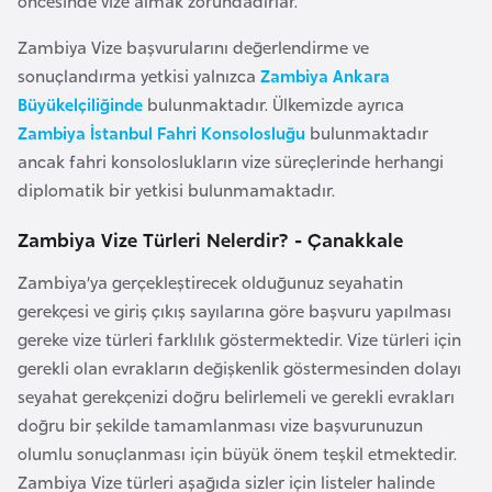
öncesinde vize almak zorundadırlar.
a
Zambiya Vize başvurularını değerlendirme ve
r
sonuçlandırma yetkisi yalnızca
Zambiya Ankara
u
Büyükelçiliğinde
bulunmaktadır. Ülkemizde ayrıca
s
Zambiya İstanbul Fahri Konsolosluğu
bulunmaktadır
ancak fahri konsoloslukların vize süreçlerinde herhangi
B
diplomatik bir yetkisi bulunmamaktadır.
e
l
Zambiya Vize Türleri Nelerdir? - Çanakkale
ç
Zambiya’ya gerçekleştirecek olduğunuz seyahatin
i
gerekçesi ve giriş çıkış sayılarına göre başvuru yapılması
k
gereke vize türleri farklılık göstermektedir. Vize türleri için
a
gerekli olan evrakların değişkenlik göstermesinden dolayı
seyahat gerekçenizi doğru belirlemeli ve gerekli evrakları
B
doğru bir şekilde tamamlanması vize başvurunuzun
e
olumlu sonuçlanması için büyük önem teşkil etmektedir.
n
Zambiya Vize türleri aşağıda sizler için listeler halinde