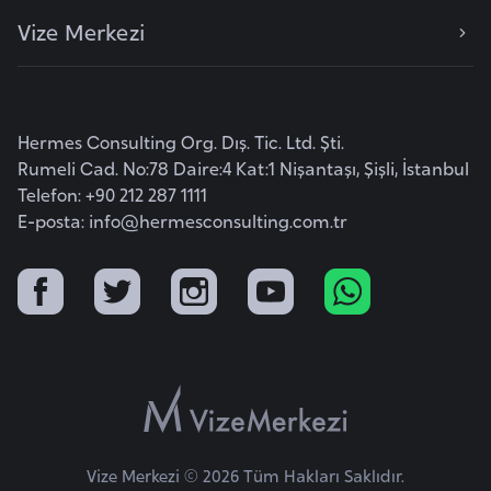
o
Vize Merkezi
B
u
l
Hermes Consulting Org. Dış. Tic. Ltd. Şti.
g
Rumeli Cad. No:78 Daire:4 Kat:1 Nişantaşı, Şişli, İstanbul
a
Telefon: +90 212 287 1111
E-posta:
info@hermesconsulting.com.tr
r
i
s
t
a
n
E
r
Vize Merkezi © 2026 Tüm Hakları Saklıdır.
m