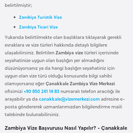
i
belirtilmiştir;
n
Zambiya Turistik Vize
B
Zambiya Ticari Vize
o
Yukarıda belirtilmekte olan başlıklara tıklayarak gerekli
s
evraklara ve vize türleri hakkında detaylı bilgilere
n
ulaşabilirsiniz. Belirtilen
Zambiya vize
türleri içerisinde
a
seyahatinize uygun olan başlığın yer almadığını
H
düşünüyorsanız ya da hangi başlığın seyahatiniz için
e
uygun olan vize türü olduğu konusunda bilgi sahibi
r
olamıyorsanız eğer
Çanakkale Zambiya Vize Merkezi
s
ofisimizi
+90 850 241 14 83
numaralı telefon aracılığı ile
e
arayabilir ya da
canakkale@vizemerkezi.com
adresine e-
k
posta göndererek uzmanlarımızdan bilgilendirme maili
talebinde bulunabilirsiniz.
B
Zambiya Vize Başvurusu Nasıl Yapılır? - Çanakkale
u