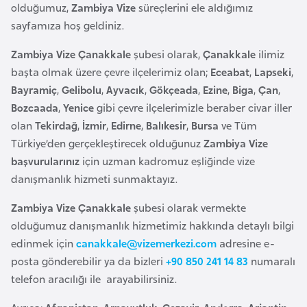
a
e
olduğumuz,
Zambiya Vize
süreçlerini ele aldığımız
r
sayfamıza hoş geldiniz.
i
A
Zambiya Vize Çanakkale
şubesi olarak,
Çanakkale
ilimiz
z
başta olmak üzere çevre ilçelerimiz olan;
Eceabat
,
Lapseki
,
e
Bayramiç
,
Gelibolu
,
Ayvacık
,
Gökçeada
,
Ezine
,
Biga
,
Çan
,
r
Bozcaada
,
Yenice
gibi çevre ilçelerimizle beraber civar iller
b
olan
Tekirdağ
,
İzmir
,
Edirne
,
Balıkesir
,
Bursa
ve Tüm
a
Türkiye’den gerçekleştirecek olduğunuz
Zambiya Vize
y
başvurularınız
için uzman kadromuz eşliğinde vize
c
danışmanlık hizmeti sunmaktayız.
a
n
Zambiya Vize Çanakkale
şubesi olarak vermekte
olduğumuz danışmanlık hizmetimiz hakkında detaylı bilgi
edinmek için
canakkale@vizemerkezi.com
adresine e-
B
posta gönderebilir ya da bizleri
+90 850 241 14 83
numaralı
a
telefon aracılığı ile arayabilirsiniz.
h
r