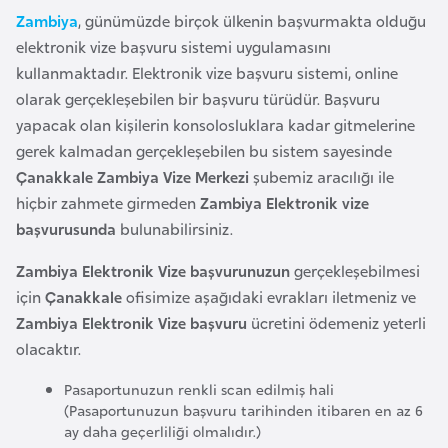
l
Zambiya
, günümüzde birçok ülkenin başvurmakta olduğu
g
elektronik vize başvuru sistemi uygulamasını
a
kullanmaktadır. Elektronik vize başvuru sistemi, online
r
olarak gerçekleşebilen bir başvuru türüdür. Başvuru
i
yapacak olan kişilerin konsolosluklara kadar gitmelerine
s
gerek kalmadan gerçekleşebilen bu sistem sayesinde
t
Çanakkale Zambiya Vize Merkezi
şubemiz aracılığı ile
a
hiçbir zahmete girmeden
Zambiya Elektronik vize
n
başvurusunda
bulunabilirsiniz.
Zambiya Elektronik Vize başvurunuzun
gerçekleşebilmesi
B
için
Çanakkale
ofisimize aşağıdaki evrakları iletmeniz ve
u
Zambiya Elektronik Vize başvuru
ücretini ödemeniz yeterli
r
olacaktır.
k
i
Pasaportunuzun renkli scan edilmiş hali
n
(Pasaportunuzun başvuru tarihinden itibaren en az 6
ay daha geçerliliği olmalıdır.)
a