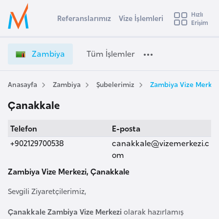
u
Hızlı
s
Referanslarımız
Vize İşlemleri
Başvuru yapmak istediğiniz ülkeyi seçin
Erişim
Z
İ
Üye
t
Ülke Seçimi
a
Girişi
r
m
l
Zambiya
Tüm İşlemler
a
b
l
e
i
y
y
Anasayfa
Zambiya
Şubelerimiz
Zambiya Vize Merkez
t
a
a
Çanakkale
V
i
i
A
Telefon
E-posta
z
ş
v
e
+902129700538
canakkale@vizemerkezi.c
u
i
İ
om
s
ş
Zambiya Vize Merkezi, Çanakkale
m
t
l
u
e
Sevgili Ziyaretçilerimiz,
r
m
y
l
Çanakkale Zambiya Vize Merkezi
olarak hazırlamış