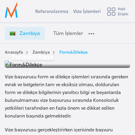
u
Hızlı
s
Referanslarımız
Vize İşlemleri
Başvuru yapmak istediğiniz ülkeyi seçin
Erişim
Z
İ
Üye
t
Ülke Seçimi
a
Girişi
r
m
l
Zambiya
Tüm İşlemler
a
b
l
e
i
y
y
Anasayfa
Zambiya
Form&Dilekçe
Form&Dilekçe
t
a
a
V
i
i
A
Vize başvurusu form ve dilekçe işlemleri sırasında gereken
z
ş
v
evrak ve belgelerin tam ve eksiksiz olması, doldurulan
e
u
form ve dilekçe bilgilerinin yanıltıcı bilgi ve beyanlarda
i
İ
s
bulunulmaması vize başvurusu sırasında Konsolosluk
ş
m
t
yetkilileri tarafından en fazla önem ve dikkat edilen
l
u
e
konuların başında gelmektedir.
r
m
y
Vize başvurusu gerçekleştirirken içerisinde başvuru
l