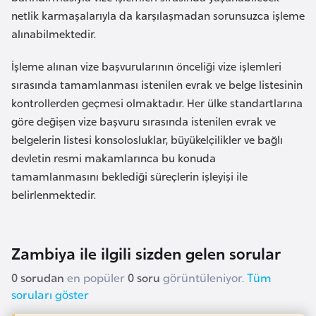
e
netlik karmaşalarıyla da karşılaşmadan sorunsuzca işleme
y
alınabilmektedir.
n
İşleme alınan vize başvurularının önceliği vize işlemleri
sırasında tamamlanması istenilen evrak ve belge listesinin
B
kontrollerden geçmesi olmaktadır. Her ülke standartlarına
a
göre değişen vize başvuru sırasında istenilen evrak ve
n
belgelerin listesi konsolosluklar, büyükelçilikler ve bağlı
g
devletin resmi makamlarınca bu konuda
l
tamamlanmasını beklediği süreçlerin işleyişi ile
a
belirlenmektedir.
d
e
ş
Zambiya ile ilgili sizden gelen sorular
0 sorudan
en popüler
0 soru
görüntüleniyor.
Tüm
B
soruları göster
e
l