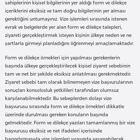
a
e
sahiplerinin kişisel bilgilerinin yer aldığı form ve dilekçe
r
içeriklerini eksiksiz ve tam doğru bilgilerinin yer alması
i
gerektiğini untumayınız. Vize işlemleri sırasında istenen
A
evrak ve belgelerde yer alan form ve dilekçe talepleri,
z
ziyareti gerçekleştirmek isteyen kişinin ülkeye neden ve ne
e
şartlarla girmeyi planladığını öğrenmeyi amaçlamaktadır.
r
b
Form ve dilekçe örnekleri için yapılması gerekenlerin
a
başında ülkeye gerçekleştirilecek kişisel ziyaret sebebinin
y
tam ve net bir şekilde eksiksiz anlatılması gerekmektedir.
c
Ziyaret sebebi tam olarak bilinemeyen vize başvurularının
a
sonuçları konsolosluk yetkilileri tarafından olumsuz
n
karşılanabilmektedir. Bu sebeplerden dolayı vize
başvurusu sırasında form ve dilekçe örnekleri dikkatle
B
üzerinde durulması gereken konuların başında
a
gelmektedir. Form ve dilekçe yazıları tamamlanmış bir vize
h
başvurusu eksiksiz ve net ifadeleri içerisinde
r
barındırmasıyla vize işlemleri sırasında yaşanabilecek