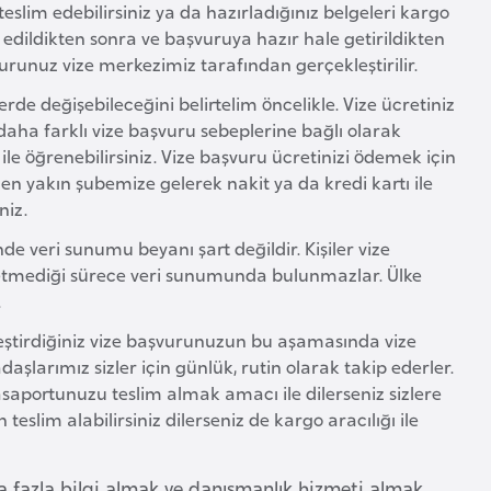
eslim edebilirsiniz ya da hazırladığınız belgeleri kargo
rol edildikten sonra ve başvuruya hazır hale getirildikten
vurunuz vize merkezimiz tarafından gerçekleştirilir.
erde değişebileceğini belirtelim öncelikle. Vize ücretiniz
ha farklı vize başvuru sebeplerine bağlı olarak
ile öğrenebilirsiniz. Vize başvuru ücretinizi ödemek için
e en yakın şubemize gelerek nakit ya da kredi kartı ile
niz.
e veri sunumu beyanı şart değildir. Kişiler vize
 etmediği sürece veri sunumunda bulunmazlar. Ülke
.
eştirdiğiniz vize başvurunuzun bu aşamasında vize
larımız sizler için günlük, rutin olarak takip ederler.
saportunuzu teslim almak amacı ile dilerseniz sizlere
slim alabilirsiniz dilerseniz de kargo aracılığı ile
a fazla bilgi almak ve danışmanlık hizmeti almak