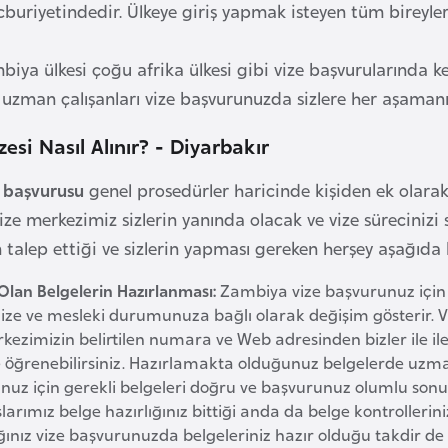
buriyetindedir. Ülkeye giriş yapmak isteyen tüm bireyler
biya ülkesi çoğu afrika ülkesi gibi vize başvurularında 
uzman çalışanları vize başvurunuzda sizlere her aşamanı
esi Nasıl Alınır? - Diyarbakır
 başvurusu
genel prosedürler haricinde kişiden ek olara
ze merkezimiz sizlerin yanında olacak ve vize sürecinizi s
 talep ettiği ve sizlerin yapması gereken herşey aşağıda 
Olan Belgelerin Hazırlanması:
Zambiya vize başvurunuz için
ize ve mesleki durumunuza bağlı olarak değişim gösterir. V
rkezimizin belirtilen numara ve Web adresinden bizler ile 
 öğrenebilirsiniz. Hazırlamakta olduğunuz belgelerde uzman
nuz için gerekli belgeleri doğru ve başvurunuz olumlu so
arımız belge hazırlığınız bittiği anda da belge kontrollerini
nız vize başvurunuzda belgeleriniz hazır olduğu takdir de be