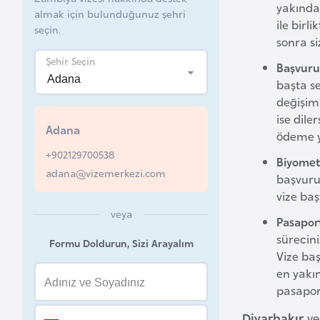
yakında 
almak için bulunduğunuz şehri
B
ile birl
seçin.
sonra si
e
l
Şehir Seçin
Başvuru
a
başta s
r
değişim 
u
ise dile
Adana
s
ödeme yo
+902129700538
Biyomet
adana@vizemerkezi.com
B
başvuru
vize ba
e
veya
l
Pasapor
ç
sürecini
Formu Doldurun, Sizi Arayalım
i
Vize ba
k
en yakın
a
pasaport
Diyarbakır
ve