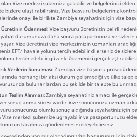
olan Vize merkezi şubemize gelebilir ve belgelerinizi elden t
ikte bizlere ulaştırabilirsiniz. Vize başvuru belgeleriniz kont
zlerinde onayı ile birlikte Zambiya seyahatiniz için vize baş
 Ücretinin Ödenmesi:
Vize başvuru ücretinizin belirli nedenl
eyahat durumunuza daha sonra pasaportunuza ve sizlerin da
yaşar. Vize ücretinizi vize merkezimizin uzmanları aracılığı 
rseniz EFT/ havale yolunu tercih edebilir dilerseniz de sizler
lunu tercih edebilir güvenle ödemenizi gerçekleştirebilirsi
rik Verilerin Sunulması:
Zambiya vize başvuru prosedürlerind
larında herhangi bir aksi durum gelişmediği ve ülke talep
şvurusunda bulunanlardan bu şekilde bir talepte bulunmaz
tun Teslim Alınması:
Zambiya seyahatiniz amacı ile gerçekl
zin sonuçlanma süresi vardır. Vize sonucunuzu uzman arkadaş
şvuru sonucunuz olumlu sonuç aldığında seyahatiniz için pa
 Vize merkezi şubemize uğrayabilir ve pasaportunuzu elden te
unuzun tarafınıza gönderilmesini isteyebilirsiniz.
 çevresinden yapmış olacağınız vize başvurunuz için dah