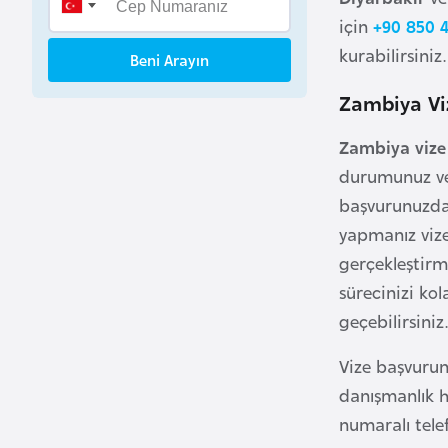
B
için
+90 850 4
e
kurabilirsiniz
Beni Arayın
n
i
Zambiya Viz
n
Zambiya vize
durumunuz ve 
B
başvurunuzda 
o
s
yapmanız vize
n
gerçekleştir
a
sürecinizi kol
H
geçebilirsiniz.
e
r
Vize başvurun
s
danışmanlık h
e
numaralı telef
k