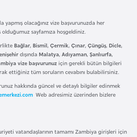
nda yapmış olacağınız vize başvurunuzda her
ış olduğumuz sayfamıza hoşgeldiniz.
rlikte
Bağlar
,
Bismil
,
Çermik
,
Çınar
,
Çüngüş
,
Dicle
,
enişehir
dışında
Malatya
,
Adıyaman
,
Şanlıurfa
,
mbiya vize başvurunuz
için gerekli bütün bilgileri
k ettiğiniz tüm soruların cevabını bulabilirsiniz.
urunuz hakkında güncel ve detaylı bilgiler edinmek
emerkezi.com
Web adresimiz üzerinden bizlere
yeti vatandaşlarının tamamı Zambiya girişleri için