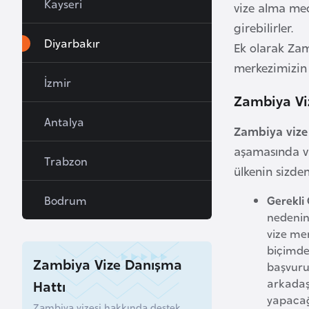
Kayseri
vize alma mec
a
girebilirler.
h
Diyarbakır
Ek olarak Zam
r
merkezimizin 
e
İzmir
y
Zambiya Viz
n
Antalya
Zambiya vize
B
aşamasında vi
Trabzon
a
ülkenin sizden
n
Bodrum
Gerekli 
g
nedenin
l
vize me
a
biçimde
d
Zambiya Vize Danışma
başvuru
e
arkadaşl
Hattı
ş
yapacağı
Zambiya vizesi hakkında destek