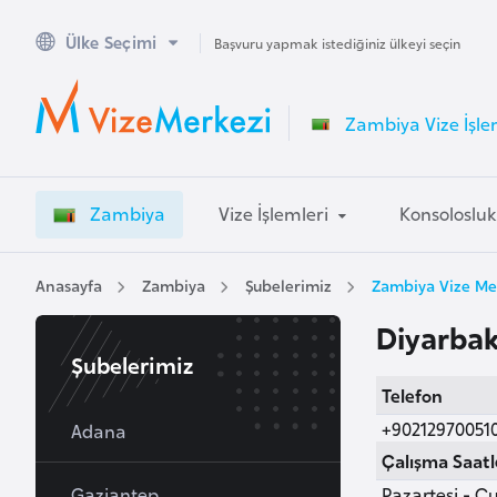
Ülke Seçimi
A
Başvuru yapmak istediğiniz ülkeyi seçin
v
u
Zambiya Vize İşle
s
t
r
Zambiya
Vize İşlemleri
Konsoloslu
a
l
y
Anasayfa
Zambiya
Şubelerimiz
Zambiya Vize Mer
a
Diyarbak
Şubelerimiz
A
Telefon
v
+90212970051
u
Adana
s
Çalışma Saatl
t
Gaziantep
Pazartesi - Cu