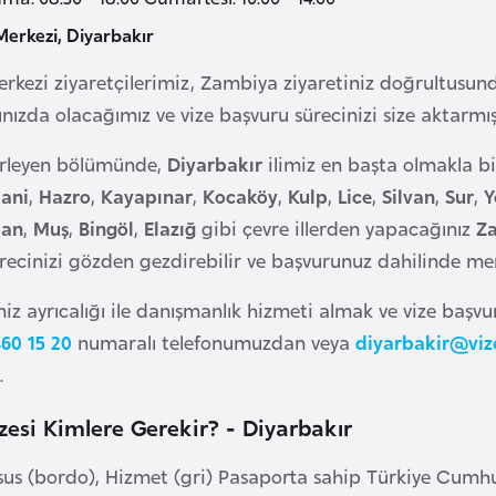
erkezi, Diyarbakır
merkezi ziyaretçilerimiz, Zambiya ziyaretiniz doğrultusu
ızda olacağımız ve vize başvuru sürecinizi size aktarm
lerleyen bölümünde,
Diyarbakır
ilimiz en başta olmakla bi
ani
,
Hazro
,
Kayapınar
,
Kocaköy
,
Kulp
,
Lice
,
Silvan
,
Sur
,
Y
an
,
Muş
,
Bingöl
,
Elazığ
gibi çevre illerden yapacağınız
Za
ürecinizi gözden gezdirebilir ve başvurunuz dahilinde mera
iz ayrıcalığı ile danışmanlık hizmeti almak ve vize başv
60 15 20
numaralı telefonumuzdan veya
diyarbakir@viz
.
esi Kimlere Gerekir? - Diyarbakır
(bordo), Hizmet (gri) Pasaporta sahip Türkiye Cumhuri