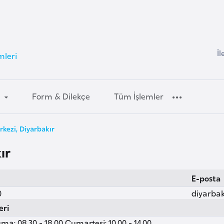
İl
mleri
k
Form & Dilekçe
Tüm İşlemler
kezi, Diyarbakır
ır
E-posta
0
diyarba
eri
ma: 08.30 - 18.00 Cumartesi: 10.00 - 14.00