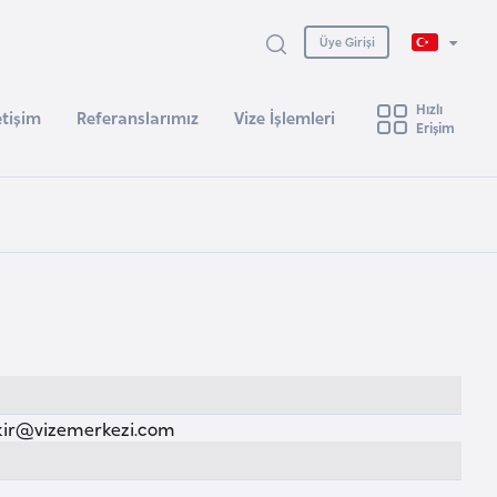
Üye Girişi
Hızlı
etişim
Referanslarımız
Vize İşlemleri
Erişim
kir@vizemerkezi.com