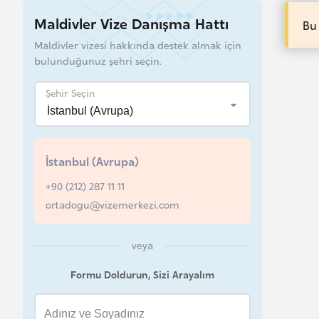
u
Maldivler Vize Danışma Hattı
Bu
r
Maldivler vizesi hakkında destek almak için
y
bulunduğunuz şehri seçin.
a
Şehir Seçin
A
z
e
İstanbul (Avrupa)
r
b
+90 (212) 287 11 11
a
ortadogu@vizemerkezi.com
y
c
veya
a
Formu Doldurun, Sizi Arayalım
n
B