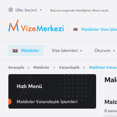
Ülke Seçimi
A
Başvuru yapmak istediğiniz ülkeyi seçin
v
u
Maldivler Vize İşle
s
t
r
Maldivler
Vize İşlemleri
Oturum
a
l
y
Anasayfa
Maldivler
Vatandaşlık
Maldivler Vatand
a
Mal
Hızlı Menü
A
v
Maldi
u
Maldivler Vatandaşlık İşlemleri
s
0 sor
t