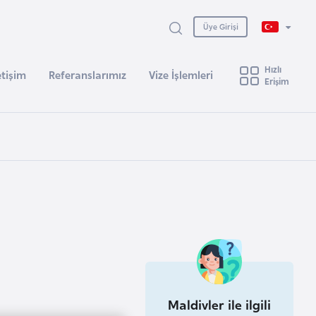
Üye Girişi
Hızlı
etişim
Referanslarımız
Vize İşlemleri
Erişim
Maldivler ile ilgili