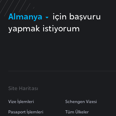
B
Almanya
için başvuru
e
l
yapmak istiyorum
a
r
u
s
B
e
l
ç
Site Haritası
i
k
Vize İşlemleri
Schengen Vizesi
a
Pasaport İşlemleri
Tüm Ülkeler