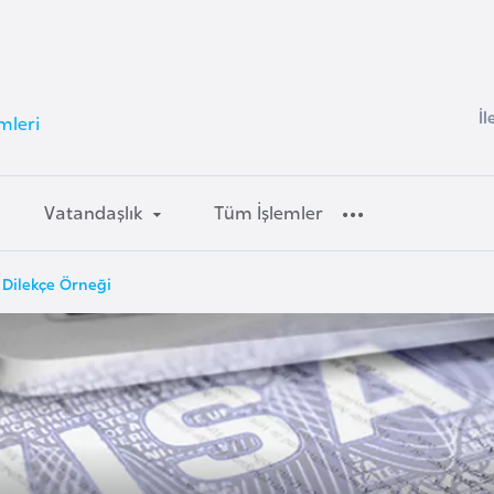
İl
mleri
Vatandaşlık
Tüm İşlemler
e Dilekçe Örneği