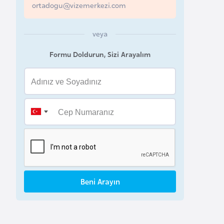
ortadogu@vizemerkezi.com
a
h
veya
r
e
Formu Doldurun, Sizi Arayalım
y
n
B
a
n
g
l
a
Beni Arayın
d
e
ş