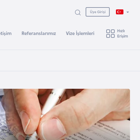
Üye Girişi
Hızlı
etişim
Referanslarımız
Vize İşlemleri
Erişim