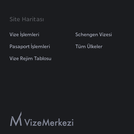
B
e
Site Haritası
n
i
Vize İşlemleri
Schengen Vizesi
n
Pasaport İşlemleri
Tüm Ülkeler
B
Vize Rejim Tablosu
o
s
n
a
H
e
r
s
e
k