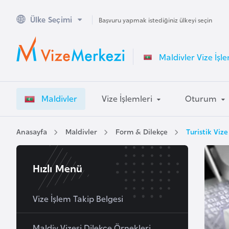
Ülke Seçimi
A
Başvuru yapmak istediğiniz ülkeyi seçin
v
u
Maldivler Vize İşle
s
t
r
Maldivler
Vize İşlemleri
Oturum
a
l
y
Anasayfa
Maldivler
Form & Dilekçe
Turistik Viz
a
Hızlı Menü
A
v
u
Vize İşlem Takip Belgesi
s
t
Maldiv Vizesi Dilekçe Örnekleri