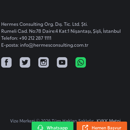
Hermes Consulting Org. Dış. Tic. Ltd. Şti.
Rumeli Cad. No:78 Daire:4 Kat:1 Nişantaşı, Şişli, İstanbul
Telefon: +90 212 287 1111
E-posta:
info@hermesconsulting.com.tr
Vize Merkezi © 2026 Tüm Hakları Saklıdır.
KVKK Metni
Whatsapp
Hemen Başvur