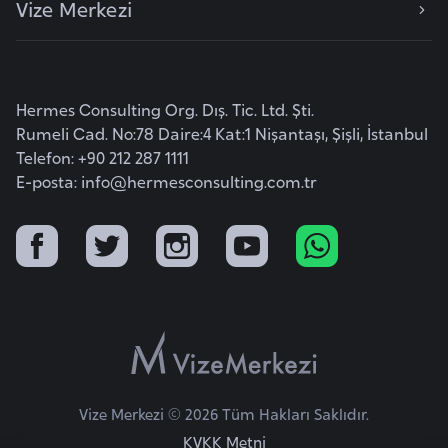
Vize Merkezi
e
y
n
Hermes Consulting Org. Dış. Tic. Ltd. Şti.
B
Rumeli Cad. No:78 Daire:4 Kat:1 Nişantaşı, Şişli, İstanbul
a
Telefon: +90 212 287 1111
n
E-posta:
info@hermesconsulting.com.tr
g
l
a
d
e
ş
B
Vize Merkezi © 2026 Tüm Hakları Saklıdır.
e
KVKK Metni
l