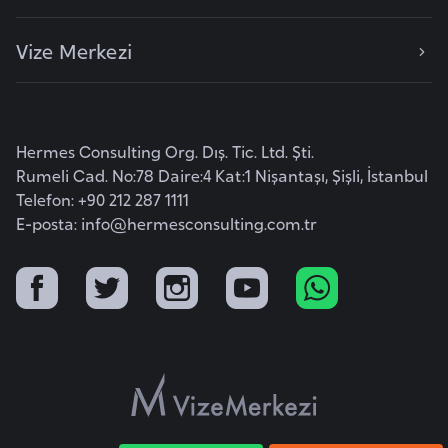
a
Vize Merkezi
r
u
s
Hermes Consulting Org. Dış. Tic. Ltd. Şti.
B
Rumeli Cad. No:78 Daire:4 Kat:1 Nişantaşı, Şişli, İstanbul
e
Telefon: +90 212 287 1111
l
E-posta:
info@hermesconsulting.com.tr
ç
i
k
a
B
e
n