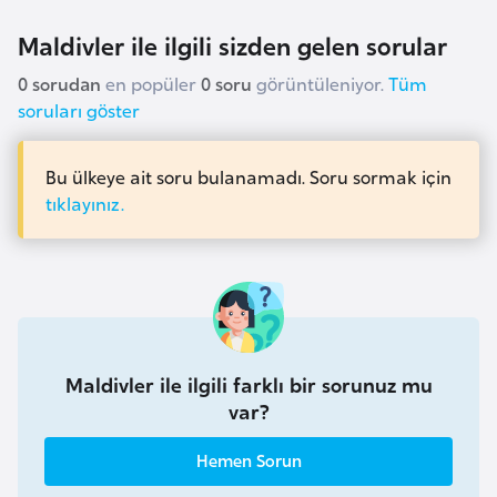
a
m
l
Maldivler ile ilgili sizden gelen sorular
e
A
0 sorudan
en popüler
0 soru
görüntüleniyor.
Tüm
r
z
soruları göster
i
e
r
Bu ülkeye ait soru bulanamadı. Soru sormak için
b
tıklayınız.
a
y
c
a
n
Maldivler ile ilgili farklı bir sorunuz mu
B
var?
a
h
Hemen Sorun
r