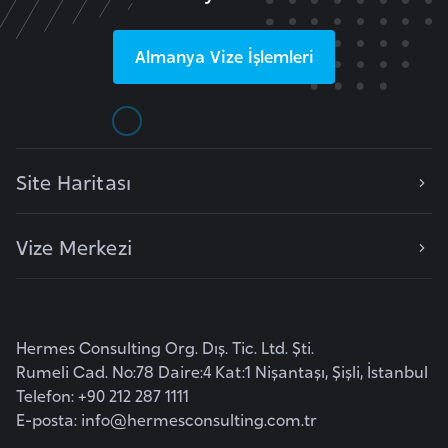
l
g
Almanya
Vize İşlemleri
a
r
i
s
t
Site Haritası
a
n
Vize Merkezi
B
u
r
Hermes Consulting Org. Dış. Tic. Ltd. Şti.
k
Rumeli Cad. No:78 Daire:4 Kat:1 Nişantaşı, Şişli, İstanbul
i
Telefon: +90 212 287 1111
n
E-posta:
info@hermesconsulting.com.tr
a