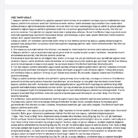
e
y
n
B
a
n
g
l
a
d
e
ş
B
e
l