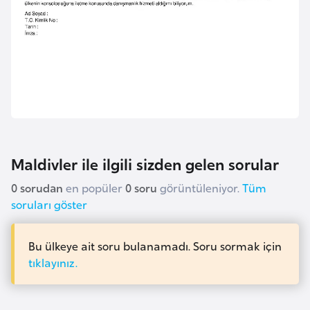
a
r
u
s
B
e
l
Maldivler ile ilgili sizden gelen sorular
ç
i
0 sorudan
en popüler
0 soru
görüntüleniyor.
Tüm
k
soruları göster
a
Bu ülkeye ait soru bulanamadı. Soru sormak için
B
tıklayınız.
e
n