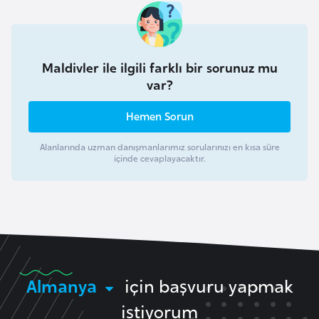
i
n
B
Maldivler ile ilgili farklı bir sorunuz mu
var?
o
s
Hemen Sorun
n
a
Alanlarında uzman danışmanlarımız sorularınızı en kısa süre
H
içinde cevaplayacaktır.
e
r
s
e
k
Almanya
için başvuru yapmak
B
istiyorum
u