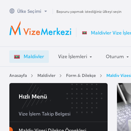
Ülke Seçimi
A
Başvuru yapmak istediğiniz ülkeyi seçin
v
u
Maldivler Vize İşle
s
t
r
Maldivler
Vize İşlemleri
Oturum
a
l
y
Anasayfa
Maldivler
Form & Dilekçe
Maldiv Vizes
a
Hızlı Menü
A
v
u
Vize İşlem Takip Belgesi
s
t
Maldiv Vizesi Dilekçe Örnekleri