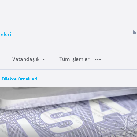
İl
mleri
Vatandaşlık
Tüm İşlemler
i Dilekçe Örnekleri