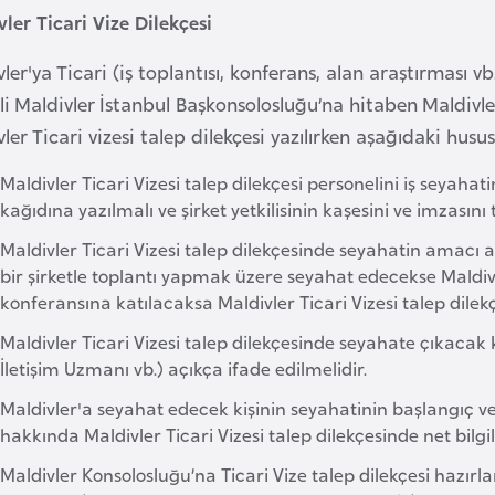
ler Ticari Vize Dilekçesi
ler'ya Ticari (iş toplantısı, konferans, alan araştırması 
gili Maldivler İstanbul Başkonsolosluğu’na hitaben Maldivle
ler Ticari vizesi talep dilekçesi yazılırken aşağıdaki husus
Maldivler Ticari Vizesi talep dilekçesi personelini iş seyahat
kağıdına yazılmalı ve şirket yetkilisinin kaşesini ve imzasını 
Maldivler Ticari Vizesi talep dilekçesinde seyahatin amacı aç
bir şirketle toplantı yapmak üzere seyahat edecekse Maldivler’da
konferansına katılacaksa Maldivler Ticari Vizesi talep dilekçes
Maldivler Ticari Vizesi talep dilekçesinde seyahate çıkacak
İletişim Uzmanı vb.) açıkça ifade edilmelidir.
Maldivler'a seyahat edecek kişinin seyahatinin başlangıç ve b
hakkında Maldivler Ticari Vizesi talep dilekçesinde net bilgil
Maldivler Konsolosluğu’na Ticari Vize talep dilekçesi hazır