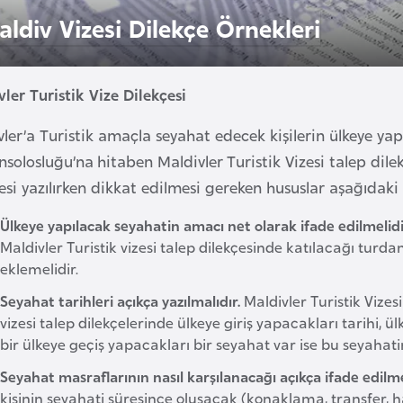
aldiv Vizesi Dilekçe Örnekleri
ler Turistik Vize Dilekçesi
ler’a Turistik amaçla seyahat edecek kişilerin ülkeye yapa
solosluğu’na hitaben Maldivler Turistik Vizesi talep dilekç
esi yazılırken dikkat edilmesi gereken hususlar aşağıdaki 
Ülkeye yapılacak seyahatin amacı net olarak ifade edilmelidi
Maldivler Turistik vizesi talep dilekçesinde katılacağı turdan
eklemelidir.
Seyahat tarihleri açıkça yazılmalıdır.
Maldivler Turistik Vizes
vizesi talep dilekçelerinde ülkeye giriş yapacakları tarihi, ü
bir ülkeye geçiş yapacakları bir seyahat var ise bu seyahatin
Seyahat masraflarının nasıl karşılanacağı açıkça ifade edilme
kişinin seyahati süresince oluşacak (konaklama, transfer, ha