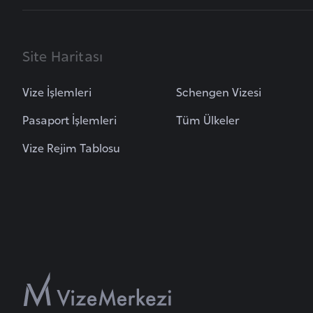
i
n
Site Haritası
a
F
a
Vize İşlemleri
Schengen Vizesi
s
Pasaport İşlemleri
Tüm Ülkeler
o
Vize Rejim Tablosu
Ç
a
d
Ç
e
k
C