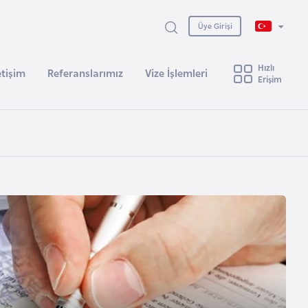
Üye Girişi
Hızlı
etişim
Referanslarımız
Vize İşlemleri
Erişim