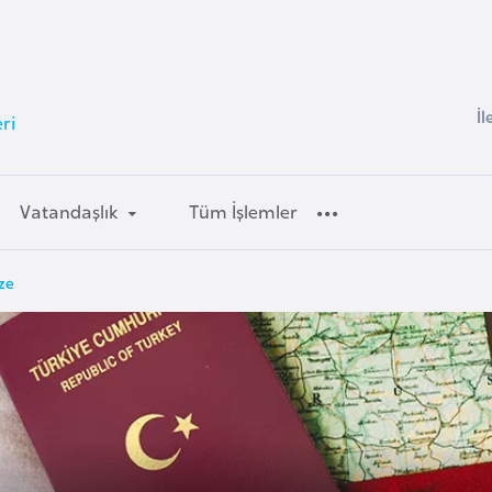
İl
ri
Vatandaşlık
Tüm İşlemler
ize