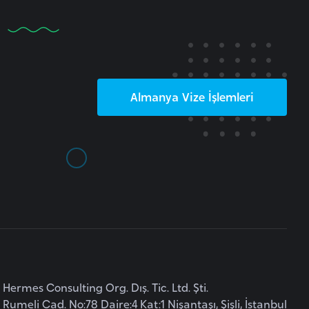
Almanya
Vize İşlemleri
Hermes Consulting Org. Dış. Tic. Ltd. Şti.
Rumeli Cad. No:78 Daire:4 Kat:1 Nişantaşı, Şişli, İstanbul