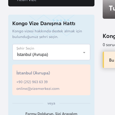
u
Tu
r
y
Kongo Vize Danışma Hattı
a
Kongo vizesi hakkında destek almak için
Kong
bulunduğunuz şehri seçin.
A
0 sor
z
Şehir Seçin
e
r
Bu
b
İstanbul (Avrupa)
a
y
+90 (212) 963 63 39
c
online@vizemerkezi.com
a
n
veya
Formu Doldurun, Sizi Arayalım
B