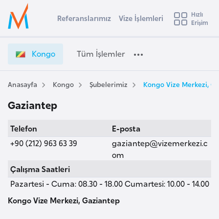
u
Hızlı
s
Referanslarımız
Vize İşlemleri
Başvuru yapmak istediğiniz ülkeyi seçin
Erişim
K
İ
Üye
t
Ülke Seçimi
o
Girişi
r
n
l
Kongo
Tüm İşlemler
a
g
l
e
o
y
V
Anasayfa
Kongo
Şubelerimiz
Kongo Vize Merkezi, G
t
a
i
Gaziantep
z
i
e
A
Telefon
E-posta
İ
ş
v
ş
+90 (212) 963 63 39
gaziantep@vizemerkezi.c
u
i
l
om
s
e
Çalışma Saatleri
m
t
m
Pazartesi - Cuma: 08.30 - 18.00 Cumartesi: 10.00 - 14.00
u
l
r
e
Kongo Vize Merkezi, Gaziantep
y
r