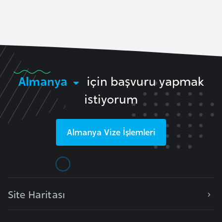
a
i
A
z
e
r
Almanya
için başvuru yapmak
b
istiyorum
a
y
c
Almanya
Vize İşlemleri
a
n
B
a
Site Haritası
h
r