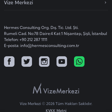
Vize Merkezi
e
y
n
Hermes Consulting Org. Dış. Tic. Ltd. Şti.
B
Rumeli Cad. No:78 Daire:4 Kat:1 Nişantaşı, Şişli, İstanbul
a
Telefon: +90 212 287 1111
n
E-posta:
info@hermesconsulting.com.tr
g
l
a
d
e
ş
B
Vize Merkezi © 2026 Tüm Hakları Saklıdır.
e
KVKK Metni
l