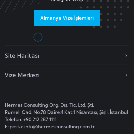
e
y
Almanya
Vize İşlemleri
n
B
a
n
Site Haritası
g
l
Vize Merkezi
a
d
e
ş
Hermes Consulting Org. Dış. Tic. Ltd. Şti.
Rumeli Cad. No:78 Daire:4 Kat:1 Nişantaşı, Şişli, İstanbul
B
Telefon: +90 212 287 1111
e
E-posta:
info@hermesconsulting.com.tr
l