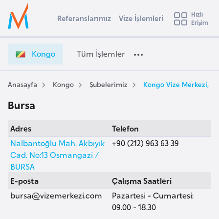
u
Hızlı
s
Referanslarımız
Vize İşlemleri
Başvuru yapmak istediğiniz ülkeyi seçin
Erişim
K
İ
Üye
t
Ülke Seçimi
o
Girişi
r
n
l
Kongo
Tüm İşlemler
a
g
l
e
o
y
V
Anasayfa
Kongo
Şubelerimiz
Kongo Vize Merkezi, Bu
t
a
i
Bursa
z
i
e
A
Adres
Telefon
İ
ş
v
ş
Nalbantoğlu Mah. Akbıyık
+90 (212) 963 63 39
u
i
l
Cad. No:13 Osmangazi /
s
e
BURSA
m
t
m
E-posta
Çalışma Saatleri
u
l
bursa@vizemerkezi.com
Pazartesi - Cumartesi:
r
e
09.00 - 18.30
y
r