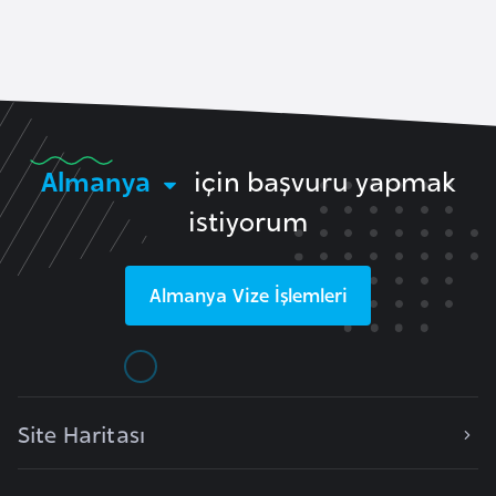
a
i
A
z
e
r
Almanya
için başvuru yapmak
b
istiyorum
a
y
c
Almanya
Vize İşlemleri
a
n
B
a
Site Haritası
h
r