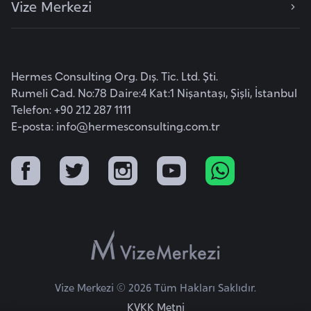
Vize Merkezi
e
y
n
Hermes Consulting Org. Dış. Tic. Ltd. Şti.
B
Rumeli Cad. No:78 Daire:4 Kat:1 Nişantaşı, Şişli, İstanbul
a
Telefon: +90 212 287 1111
n
E-posta:
info@hermesconsulting.com.tr
g
l
a
d
e
ş
B
Vize Merkezi © 2026 Tüm Hakları Saklıdır.
e
KVKK Metni
l