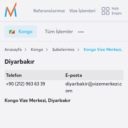
u
Hızlı
s
Referanslarımız
Vize İşlemleri
Başvuru yapmak istediğiniz ülkeyi seçin
Erişim
K
İ
Üye
t
Ülke Seçimi
o
Girişi
r
n
l
Kongo
Tüm İşlemler
a
g
l
e
o
y
V
Anasayfa
Kongo
Şubelerimiz
Kongo Vize Merkezi, Di
t
a
i
Diyarbakır
z
i
e
A
Telefon
E-posta
İ
ş
v
ş
+90 (212) 963 63 39
diyarbakir@vizemerkezi.c
u
i
l
om
s
e
Kongo Vize Merkezi, Diyarbakır
m
t
m
u
l
r
e
y
r