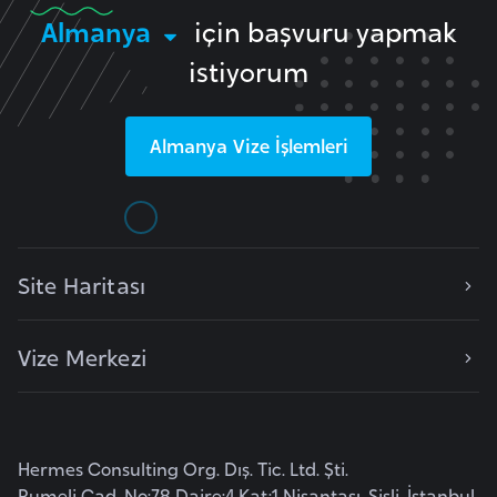
e
Almanya
için başvuru yapmak
y
istiyorum
n
B
Almanya
Vize İşlemleri
a
n
g
l
Site Haritası
a
d
e
Vize Merkezi
ş
B
e
Hermes Consulting Org. Dış. Tic. Ltd. Şti.
l
Rumeli Cad. No:78 Daire:4 Kat:1 Nişantaşı, Şişli, İstanbul