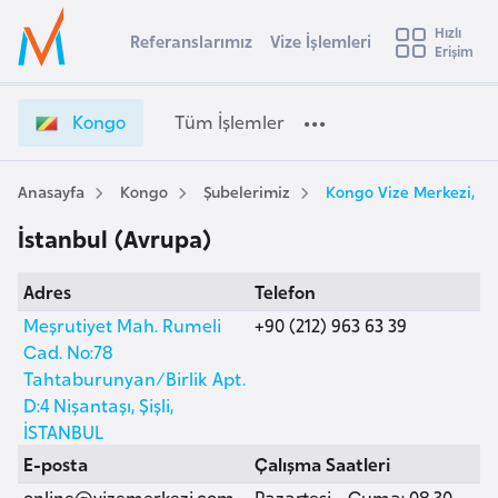
u
Hızlı
s
Referanslarımız
Vize İşlemleri
Başvuru yapmak istediğiniz ülkeyi seçin
Erişim
K
İ
Üye
t
Ülke Seçimi
o
Girişi
r
n
l
Kongo
Tüm İşlemler
a
g
l
e
o
y
V
Anasayfa
Kongo
Şubelerimiz
Kongo Vize Merkezi, İs
t
a
i
İstanbul (Avrupa)
z
i
e
A
Adres
Telefon
İ
ş
v
ş
Meşrutiyet Mah. Rumeli
+90 (212) 963 63 39
u
i
l
Cad. No:78
s
e
Tahtaburunyan/Birlik Apt.
m
t
m
D:4 Nişantaşı, Şişli,
u
l
İSTANBUL
r
e
E-posta
Çalışma Saatleri
y
r
online@vizemerkezi.com
Pazartesi - Cuma: 08.30 -