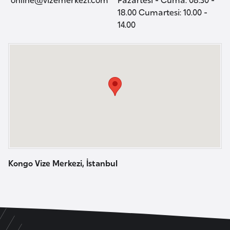
a
i
18.00 Cumartesi: 10.00 -
14.00
A
z
e
r
b
a
y
c
a
n
Kongo Vize Merkezi, İstanbul
B
a
h
r