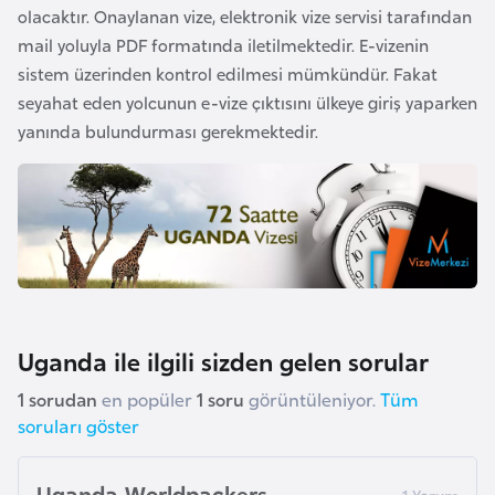
F
olacaktır. Onaylanan vize, elektronik vize servisi tarafından
a
mail yoluyla PDF formatında iletilmektedir. E-vizenin
s
sistem üzerinden kontrol edilmesi mümkündür. Fakat
o
seyahat eden yolcunun e-vize çıktısını ülkeye giriş yaparken
yanında bulundurması gerekmektedir.
Ç
a
d
Ç
e
k
Uganda ile ilgili sizden gelen sorular
C
1 sorudan
en popüler
1 soru
görüntüleniyor.
Tüm
u
soruları göster
m
h
Uganda Worldpackers
u