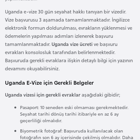
i
n
Uganda e-vize 30 gün seyahat hakkı tanıyan bir vizedir.
Vize başvurusu 3 aşamada tamamlanmaktadır. İngilizce
elektronik formun doldurulması, evrakların yüklenmesi ve
B
ödemelerin yapılması adımları izlenerek başvuru
o
tamamlanmaktadır.
Uganda vize ücreti
ve başvuru
s
evrakları konsolosluk tarafından belirlenmektedir.
n
Başvuruda gerekli evraklara ilişkin detaylı bilgi için yazının
a
devamını okuyabilirsiniz.
H
e
Uganda E-Vize için Gerekli Belgeler
r
s
Uganda vizesi için gerekli evraklar
aşağıdaki gibidir;
e
Pasaport: 10 seneden eski olmaması gerekmektedir.
k
Seyahat tarihi dönüş tarihi itibariyle en az 6 ay
geçerliliği olmalıdır.
B
Biyometrik fotoğraf: Başvuruda kullanılacak olan
u
fotoğrafın son 6 ay içerisinde çekilmiş olmalıdır. Daha