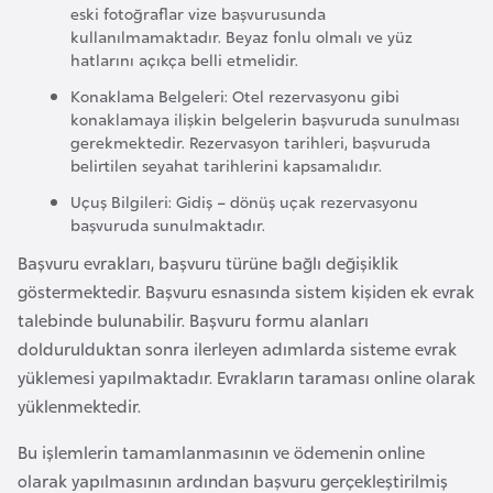
eski fotoğraflar vize başvurusunda
l
kullanılmamaktadır. Beyaz fonlu olmalı ve yüz
g
hatlarını açıkça belli etmelidir.
a
Konaklama Belgeleri: Otel rezervasyonu gibi
r
konaklamaya ilişkin belgelerin başvuruda sunulması
i
gerekmektedir. Rezervasyon tarihleri, başvuruda
s
belirtilen seyahat tarihlerini kapsamalıdır.
t
Uçuş Bilgileri: Gidiş – dönüş uçak rezervasyonu
a
başvuruda sunulmaktadır.
n
Başvuru evrakları, başvuru türüne bağlı değişiklik
göstermektedir. Başvuru esnasında sistem kişiden ek evrak
B
talebinde bulunabilir. Başvuru formu alanları
u
doldurulduktan sonra ilerleyen adımlarda sisteme evrak
r
yüklemesi yapılmaktadır. Evrakların taraması online olarak
k
yüklenmektedir.
i
n
Bu işlemlerin tamamlanmasının ve ödemenin online
a
olarak yapılmasının ardından başvuru gerçekleştirilmiş