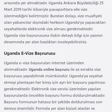
arasında yer almaktadır. Uganda Ankara Büyükelçiliği 25
e
Mart 2019 tarihi itibariyle pasaportlara elle vize
y
işlenmediğini belirtmiştir. Bundan dolayı, vize muafiyeti
n
olan yabancılar dışındaki herkesin Uganda’ya yapacakları
seyahatlerde elektronik vize alması gerekmektedir.
B
Uganda vize başvurusuna ilişkin detaylı bilgi için yazının
a
devamında yer alan başlıkları inceleyebilirsiniz.
n
g
Uganda E-Vize Başvurusu
l
Uganda e-vize başvuruları internet üzerinden
a
alınmaktadır.
Uganda online başvuru
ile az evrakla vize
d
başvurusu yapabilmek mümkündür. Uganda’ya seyahat
e
etmeyi planlayan her birey için ayrı bir başvuru yapılması
ş
gerekmektedir. Elektronik vize servisi üzerinden yapılan
başvurularda öncelikle başvuru formu doldurulmaktadır.
B
Başvuru formunun hatasız bir şekilde doldurulması son
e
derece önemlidir. Formda yer alan kişisel alanlar ve
l