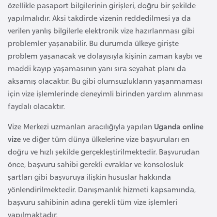
özellikle pasaport bilgilerinin girişleri, doğru bir şekilde
a
yapılmalıdır. Aksi takdirde vizenin reddedilmesi ya da
r
verilen yanlış bilgilerle elektronik vize hazırlanması gibi
u
problemler yaşanabilir. Bu durumda ülkeye girişte
s
problem yaşanacak ve dolayısıyla kişinin zaman kaybı ve
maddi kayıp yaşamasının yanı sıra seyahat planı da
B
aksamış olacaktır. Bu gibi olumsuzlukların yaşanmaması
e
için vize işlemlerinde deneyimli birinden yardım alınması
l
faydalı olacaktır.
ç
Vize Merkezi uzmanları aracılığıyla yapılan
Uganda online
i
vize
ve diğer tüm dünya ülkelerine vize başvuruları en
k
doğru ve hızlı şekilde gerçekleştirilmektedir. Başvurudan
a
önce, başvuru sahibi gerekli evraklar ve konsolosluk
şartları gibi başvuruya ilişkin hususlar hakkında
B
yönlendirilmektedir. Danışmanlık hizmeti kapsamında,
e
başvuru sahibinin adına gerekli tüm vize işlemleri
n
yapılmaktadır.