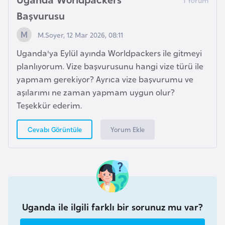
r
Başvurusu
i
M.Soyer, 12 Mar 2026, 08:11
y
e
Uganda'ya Eylül ayında Worldpackers ile gitmeyi
t
planlıyorum. Vize başvurusunu hangi vize türü ile
i
yapmam gerekiyor? Ayrıca vize başvurumu ve
aşılarımı ne zaman yapmam uygun olur?
Teşekkür ederim.
C
e
Yorum Ekle
Cevabı Görüntüle
z
a
y
i
r
Uganda ile ilgili farklı bir sorunuz mu var?
C