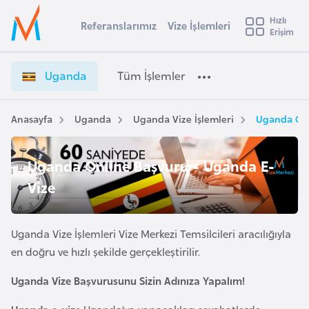
u
Hızlı
s
Referanslarımız
Vize İşlemleri
Başvuru yapmak istediğiniz ülkeyi seçin
Erişim
U
İ
Üye
t
Ülke Seçimi
g
Girişi
r
a
l
Uganda
Tüm İşlemler
a
n
l
e
d
y
a
Anasayfa
Uganda
Uganda Vize İşlemleri
Uganda Onl
t
a
V
i
i
Uganda Online Başvuru - Uganda E-
z
A
e
ş
Vize
v
İ
u
i
ş
s
l
Uganda Vize İşlemleri Vize Merkezi Temsilcileri aracılığıyla
m
t
e
en doğru ve hızlı şekilde gerçekleştirilir.
u
m
r
Uganda Vize Başvurusunu Sizin Adınıza Yapalım!
l
y
e