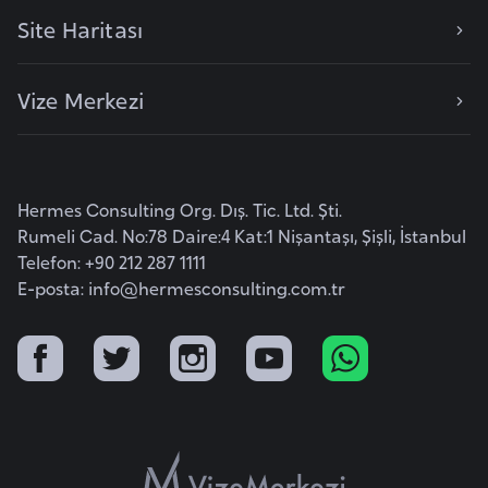
k
Site Haritası
a
Vize Merkezi
D
e
m
o
Hermes Consulting Org. Dış. Tic. Ltd. Şti.
k
Rumeli Cad. No:78 Daire:4 Kat:1 Nişantaşı, Şişli, İstanbul
r
Telefon: +90 212 287 1111
a
E-posta:
info@hermesconsulting.com.tr
t
i
k
K
o
n
g