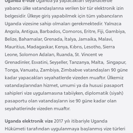
Uganda e-vize
Uganda’ya yapacakları seyahatlerde
a
r
yabancı ülke vatandaşlarına verilen bir tür elektronik izin
i
belgesidir. Ülkeye giriş yapabilmek için tüm yabancıların
A
Uganda vizesine sahip olmaları gerekmektedir. Yalnızca
z
Angola, Antigua, Barbados, Comoros, Eritre, Fiji, Gambiya,
e
Belize, Bahamalar, Grenada, İtalya, Jamaika, Malavi,
r
Mauritius, Madagaskar, Kenya, Kıbrıs, Lesotho, Sierra
b
Leone, Solomon Adaları, Ruanda, St. Vincent ve
a
Grenadinler, Esvatini, Seyşeller, Tanzanya, Malta, Singapur,
y
Tonga, Vanuatu, Zambiya, Zimbabve vatandaşları 90 güne
c
kadar yapacakları seyahatlerde vizeden muaftır. Ülkemiz
a
vatandaşlarından hizmet, umumi ya da hususi pasaport
n
sahipleri vize uygulamasına tabiiyken, diplomatik (siyah)
pasaportu olan vatandaşların ise 90 güne kadar olan
B
seyahatlerinde vizeden muaftır.
a
Uganda elektronik vize
2017 yılı itibariyle Uganda
h
Hükümeti tarafından uygulanmaya başlanmış vize türleri
r