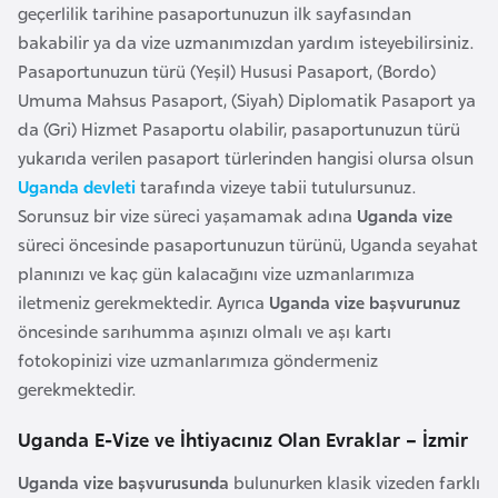
i
geçerlilik tarihine pasaportunuzun ilk sayfasından
n
bakabilir ya da vize uzmanımızdan yardım isteyebilirsiniz.
Pasaportunuzun türü (Yeşil) Hususi Pasaport, (Bordo)
Umuma Mahsus Pasaport, (Siyah) Diplomatik Pasaport ya
B
da (Gri) Hizmet Pasaportu olabilir, pasaportunuzun türü
o
yukarıda verilen pasaport türlerinden hangisi olursa olsun
s
Uganda devleti
tarafında vizeye tabii tutulursunuz.
n
Sorunsuz bir vize süreci yaşamamak adına
Uganda vize
a
süreci öncesinde pasaportunuzun türünü, Uganda seyahat
H
planınızı ve kaç gün kalacağını vize uzmanlarımıza
e
iletmeniz gerekmektedir. Ayrıca
Uganda vize başvurunuz
r
öncesinde sarıhumma aşınızı olmalı ve aşı kartı
s
fotokopinizi vize uzmanlarımıza göndermeniz
e
gerekmektedir.
k
Uganda E-Vize ve İhtiyacınız Olan Evraklar – İzmir
B
Uganda vize başvurusunda
bulunurken klasik vizeden farklı
u