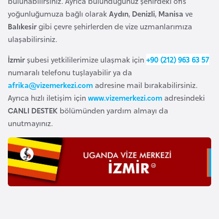
bulunabilirsiniz. Ayrıca bulunduğunuz şehirdeki ofis
o
yoğunluğumuza bağlı olarak
Aydın
,
Denizli
,
Manisa
ve
Balıkesir
gibi çevre şehirlerden de vize uzmanlarımıza
B
ulaşabilirsiniz.
u
İzmir
şubesi yetkililerimize ulaşmak için
+90 (212) 963 63 57
l
numaralı telefonu tuşlayabilir ya da
g
afrika@vizemerkezi.com
adresine mail bırakabilirsiniz.
a
Ayrıca hızlı iletişim için
www.vizemerkezi.com
adresindeki
r
CANLI DESTEK
bölümünden yardım almayı da
i
unutmayınız.
s
t
a
n
E
r
m