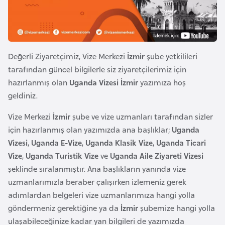
e
y
n
Değerli Ziyaretçimiz, Vize Merkezi
İzmir
şube yetkilileri
B
tarafından güncel bilgilerle siz ziyaretçilerimiz için
a
hazırlanmış olan
Uganda Vizesi İzmir
yazımıza hoş
n
geldiniz.
g
l
Vize Merkezi
İzmir
şube ve vize uzmanları tarafından sizler
a
için hazırlanmış olan yazımızda ana başlıklar;
Uganda
d
Vizesi
,
Uganda E-Vize
,
Uganda Klasik Vize
,
Uganda Ticari
e
Vize
,
Uganda Turistik Vize
ve
Uganda Aile Ziyareti Vizesi
ş
şeklinde sıralanmıştır. Ana başlıkların yanında vize
uzmanlarımızla beraber çalışırken izlemeniz gerek
adımlardan belgeleri vize uzmanlarımıza hangi yolla
B
göndermeniz gerektiğine ya da
İzmir
şubemize hangi yolla
e
ulaşabileceğinize kadar yan bilgileri de yazımızda
l