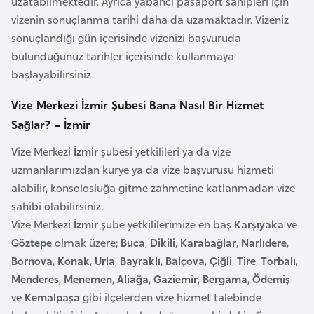
uzatabilmektedir. Ayrıca yabancı pasaport sahipleri için
k
vizenin sonuçlanma tarihi daha da uzamaktadır. Vizeniz
a
sonuçlandığı gün içerisinde vizenizi başvuruda
bulunduğunuz tarihler içerisinde kullanmaya
D
başlayabilirsiniz.
e
Vize Merkezi İzmir Şubesi Bana Nasıl Bir Hizmet
m
o
Sağlar? – İzmir
k
Vize Merkezi
İzmir
şubesi yetkilileri ya da vize
r
uzmanlarımızdan kurye ya da vize başvurusu hizmeti
a
alabilir, konsolosluğa gitme zahmetine katlanmadan vize
t
sahibi olabilirsiniz.
i
Vize Merkezi
İzmir
şube yetkililerimize en baş
Karşıyaka
ve
k
Göztepe
olmak üzere;
Buca
,
Dikili
,
Karabağlar
,
Narlıdere
,
K
Bornova
,
Konak
,
Urla
,
Bayraklı
,
Balçova
,
Çiğli
,
Tire
,
Torbalı
,
o
Menderes
,
Menemen
,
Aliağa
,
Gaziemir
,
Bergama
,
Ödemiş
n
ve
Kemalpaşa
gibi ilçelerden vize hizmet talebinde
g