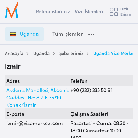
u
Hızlı
s
Referanslarımız
Vize İşlemleri
Başvuru yapmak istediğiniz ülkeyi seçin
Erişim
U
İ
Üye
t
Ülke Seçimi
g
Girişi
r
a
l
Uganda
Tüm İşlemler
a
n
l
e
d
y
a
Anasayfa
Uganda
Şubelerimiz
Uganda Vize Merkezi,
t
a
V
İzmir
i
i
z
A
Adres
Telefon
e
ş
v
İ
Akdeniz Mahallesi, Akdeniz
+90 (232) 335 50 81
u
i
ş
Caddesi, No: 8 / B 35210
s
l
Konak/İzmir
m
t
e
E-posta
Çalışma Saatleri
u
m
izmir@vizemerkezi.com
Pazartesi - Cuma: 08.30 -
r
l
18.00 Cumartesi: 10.00 -
y
e
14.00