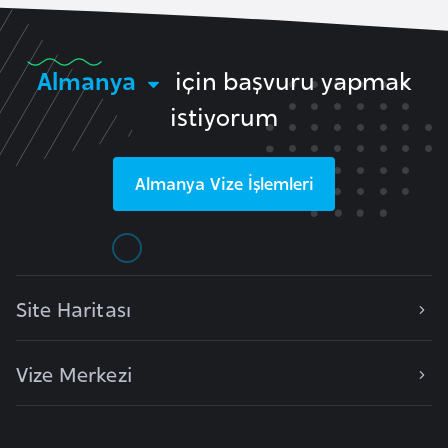
e
n
Almanya
için başvuru yapmak
i
s
istiyorum
t
a
n
Almanya
Vize İşlemleri
E
s
t
Site Haritası
o
n
y
Vize Merkezi
a