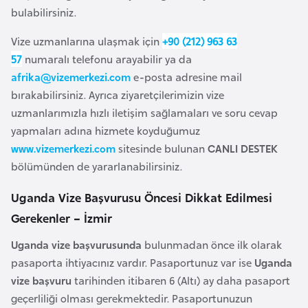
bulabilirsiniz.
a
r
Vize uzmanlarına ulaşmak için
+90 (212) 963 63
u
57
numaralı telefonu arayabilir ya da
s
afrika@vizemerkezi.com
e-posta adresine mail
bırakabilirsiniz. Ayrıca ziyaretçilerimizin vize
B
uzmanlarımızla hızlı iletişim sağlamaları ve soru cevap
e
yapmaları adına hizmete koyduğumuz
l
www.vizemerkezi.com
sitesinde bulunan
CANLI DESTEK
ç
bölümünden de yararlanabilirsiniz.
i
Uganda Vize Başvurusu Öncesi Dikkat Edilmesi
k
Gerekenler – İzmir
a
Uganda vize başvurusunda
bulunmadan önce ilk olarak
B
pasaporta ihtiyacınız vardır. Pasaportunuz var ise
Uganda
e
vize başvuru
tarihinden itibaren 6 (Altı) ay daha pasaport
n
geçerliliği olması gerekmektedir. Pasaportunuzun