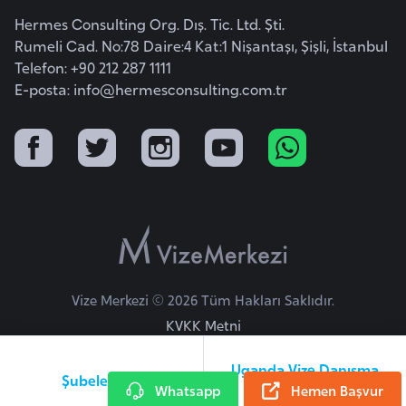
E
Hermes Consulting Org. Dış. Tic. Ltd. Şti.
t
Rumeli Cad. No:78 Daire:4 Kat:1 Nişantaşı, Şişli, İstanbul
i
Telefon: +90 212 287 1111
y
E-posta:
info@hermesconsulting.com.tr
o
p
y
a
F
i
l
d
Vize Merkezi © 2026 Tüm Hakları Saklıdır.
i
KVKK Metni
ş
i
Uganda Vize Danışma
Şubelerimiz
S
Whatsapp
Hattı
Hemen Başvur