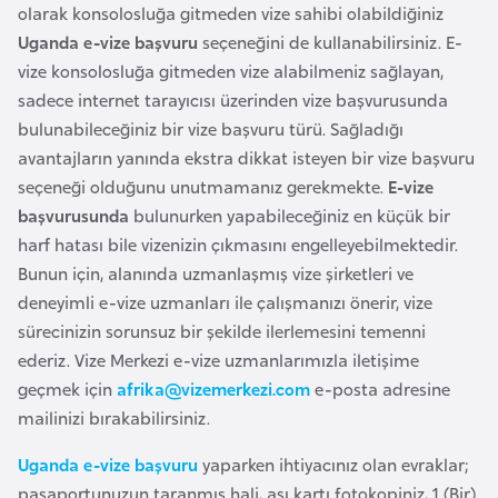
olarak konsolosluğa gitmeden vize sahibi olabildiğiniz
l
Uganda e-vize başvuru
seçeneğini de kullanabilirsiniz. E-
g
vize konsolosluğa gitmeden vize alabilmeniz sağlayan,
a
sadece internet tarayıcısı üzerinden vize başvurusunda
r
bulunabileceğiniz bir vize başvuru türü. Sağladığı
i
avantajların yanında ekstra dikkat isteyen bir vize başvuru
s
seçeneği olduğunu unutmamanız gerekmekte.
E-vize
t
başvurusunda
bulunurken yapabileceğiniz en küçük bir
a
harf hatası bile vizenizin çıkmasını engelleyebilmektedir.
n
Bunun için, alanında uzmanlaşmış vize şirketleri ve
deneyimli e-vize uzmanları ile çalışmanızı önerir, vize
B
sürecinizin sorunsuz bir şekilde ilerlemesini temenni
u
ederiz. Vize Merkezi e-vize uzmanlarımızla iletişime
r
geçmek için
afrika@vizemerkezi.com
e-posta adresine
k
mailinizi bırakabilirsiniz.
i
n
Uganda e-vize başvuru
yaparken ihtiyacınız olan evraklar;
a
pasaportunuzun taranmış hali, aşı kartı fotokopiniz, 1 (Bir)