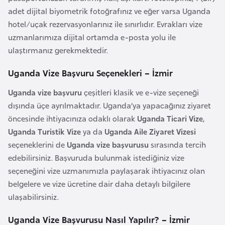
F
adet dijital biyometrik fotoğrafınız ve eğer varsa Uganda
a
hotel/uçak rezervasyonlarınız ile sınırlıdır. Evrakları vize
s
uzmanlarımıza dijital ortamda e-posta yolu ile
o
ulaştırmanız gerekmektedir.
Uganda Vize Başvuru Seçenekleri – İzmir
Ç
a
Uganda vize başvuru
çeşitleri klasik ve e-vize seçeneği
d
dışında üçe ayrılmaktadır. Uganda’ya yapacağınız ziyaret
öncesinde ihtiyacınıza odaklı olarak
Uganda Ticari Vize
,
Uganda Turistik Vize
ya da
Uganda Aile Ziyaret Vizesi
Ç
seçeneklerini de
Uganda vize başvurusu
sırasında tercih
e
edebilirsiniz. Başvuruda bulunmak istediğiniz vize
k
seçeneğini vize uzmanımızla paylaşarak ihtiyacınız olan
C
belgelere ve vize ücretine dair daha detaylı bilgilere
u
ulaşabilirsiniz.
m
h
Uganda Vize Başvurusu Nasıl Yapılır? – İzmir
u