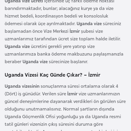
Uganda vize ücreti
içerisinde üç farklı ödeme noktası
i
barındırmaktadır, bunlar; alacağınız kurye ya da vize
b
hizmet bedeli, koordinasyon bedeli ve konsolosluk
u
ödemesi olarak üçe ayrılmaktadır.
Uganda vize
süreciniz
t
başlamadan önce Vize Merkezi
İzmir
şubesi vize
i
uzmanlarımız tarafından ücret size toplam halde iletilir.
Uganda vize
ücretini gerekli yere yatırıp vize
Ç
uzmanlarımıza banka ödeme makbuzunu paylaşmanızla
i
beraber
Uganda vize
sürecinize başlanır.
n
Uganda Vizesi Kaç Günde Çıkar? – İzmir
D
Uganda vizesinin
sonuçlanma süresi ortalama olarak 4
a
(Dört) iş günüdür. Verilen süre
İzmir
vize uzmanlarımızın
n
güncel deneyimlerine dayanarak verdikleri ön görülen süre
i
olduğunu unutmamalısınız. Normal şartların dışında
m
Uganda Göçmenlik Ofisi yoğunluğu ya da Uganda resmi
a
tatil günleri vizenizin çıkış süresini duruma göre
r