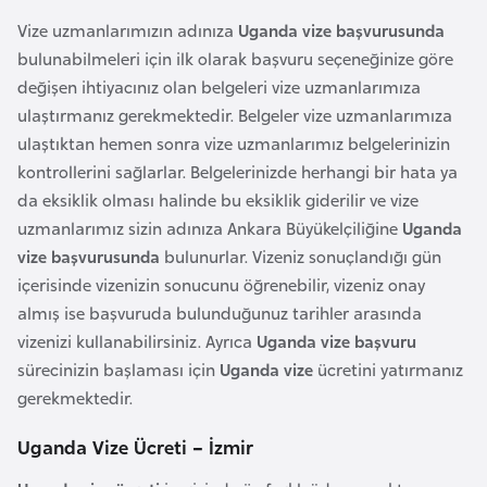
r
Vize uzmanlarımızın adınıza
Uganda vize başvurusunda
i
bulunabilmeleri için ilk olarak başvuru seçeneğinize göre
y
değişen ihtiyacınız olan belgeleri vize uzmanlarımıza
e
ulaştırmanız gerekmektedir. Belgeler vize uzmanlarımıza
t
ulaştıktan hemen sonra vize uzmanlarımız belgelerinizin
i
kontrollerini sağlarlar. Belgelerinizde herhangi bir hata ya
da eksiklik olması halinde bu eksiklik giderilir ve vize
uzmanlarımız sizin adınıza Ankara Büyükelçiliğine
Uganda
C
vize başvurusunda
bulunurlar. Vizeniz sonuçlandığı gün
e
içerisinde vizenizin sonucunu öğrenebilir, vizeniz onay
z
almış ise başvuruda bulunduğunuz tarihler arasında
a
vizenizi kullanabilirsiniz. Ayrıca
Uganda vize başvuru
y
sürecinizin başlaması için
Uganda vize
ücretini yatırmanız
i
gerekmektedir.
r
Uganda Vize Ücreti – İzmir
C