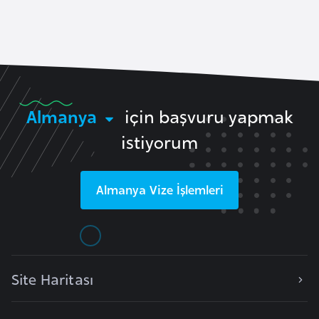
a
l
e
r
A
i
z
e
r
Almanya
için başvuru yapmak
b
istiyorum
a
y
c
Almanya
Vize İşlemleri
a
n
B
a
Site Haritası
h
r