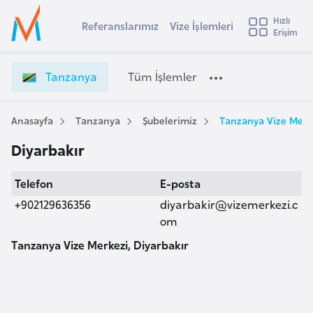
u
Hızlı
s
Referanslarımız
Vize İşlemleri
Başvuru yapmak istediğiniz ülkeyi seçin
Erişim
T
İ
Üye
t
Ülke Seçimi
a
Girişi
r
n
l
Tanzanya
Tüm İşlemler
a
z
l
e
a
y
n
Anasayfa
Tanzanya
Şubelerimiz
Tanzanya Vize Merke
t
a
y
Diyarbakır
a
i
V
A
Telefon
E-posta
i
ş
v
z
+902129636356
diyarbakir@vizemerkezi.c
u
i
e
om
s
İ
Tanzanya Vize Merkezi, Diyarbakır
m
t
ş
u
l
r
e
y
m