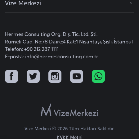
Vize Merkezi
e
y
n
Hermes Consulting Org. Dış. Tic. Ltd. Şti.
B
Rumeli Cad. No:78 Daire:4 Kat:1 Nişantaşı, Şişli, İstanbul
a
Telefon: +90 212 287 1111
n
E-posta:
info@hermesconsulting.com.tr
g
l
a
d
e
ş
B
Vize Merkezi © 2026 Tüm Hakları Saklıdır.
e
KVKK Metni
l