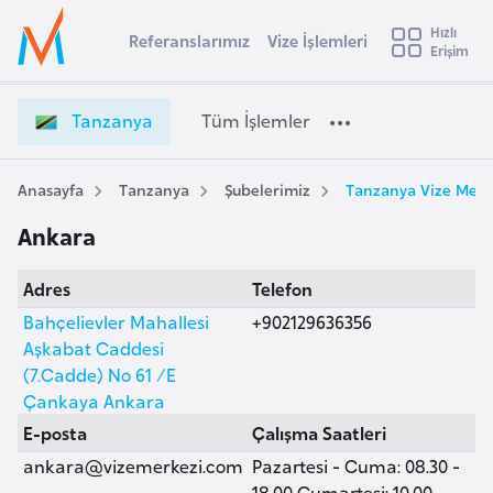
u
Hızlı
s
Referanslarımız
Vize İşlemleri
Başvuru yapmak istediğiniz ülkeyi seçin
Erişim
T
İ
Üye
t
Ülke Seçimi
a
Girişi
r
n
l
Tanzanya
Tüm İşlemler
a
z
l
e
a
y
n
Anasayfa
Tanzanya
Şubelerimiz
Tanzanya Vize Merk
t
a
y
Ankara
a
i
V
A
Adres
Telefon
i
ş
v
z
Bahçelievler Mahallesi
+902129636356
u
i
e
Aşkabat Caddesi
s
İ
(7.Cadde) No 61 /E
m
t
ş
Çankaya Ankara
u
l
E-posta
Çalışma Saatleri
r
e
ankara@vizemerkezi.com
Pazartesi - Cuma: 08.30 -
y
m
18.00 Cumartesi: 10.00 -