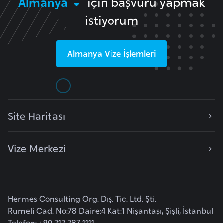
Almanya
için başvuru yapmak
e
istiyorum
y
n
Almanya
Vize İşlemleri
B
a
n
g
Site Haritası
l
a
d
Vize Merkezi
e
ş
B
Hermes Consulting Org. Dış. Tic. Ltd. Şti.
e
Rumeli Cad. No:78 Daire:4 Kat:1 Nişantaşı, Şişli, İstanbul
l
Telefon: +90 212 287 1111