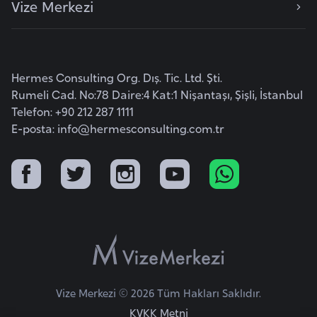
Vize Merkezi
e
y
n
Hermes Consulting Org. Dış. Tic. Ltd. Şti.
B
Rumeli Cad. No:78 Daire:4 Kat:1 Nişantaşı, Şişli, İstanbul
a
Telefon: +90 212 287 1111
n
E-posta:
info@hermesconsulting.com.tr
g
l
a
d
e
ş
B
Vize Merkezi © 2026 Tüm Hakları Saklıdır.
e
KVKK Metni
l