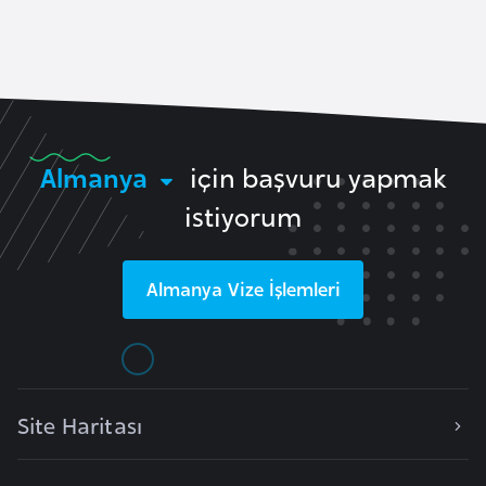
a
l
e
r
A
i
z
e
r
Almanya
için başvuru yapmak
b
istiyorum
a
y
c
Almanya
Vize İşlemleri
a
n
B
a
Site Haritası
h
r