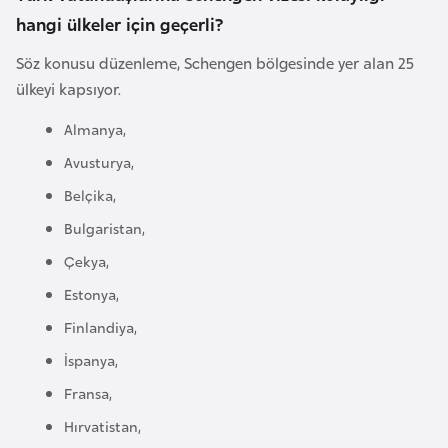
a
hangi ülkeler için geçerli?
Söz konusu düzenleme, Schengen bölgesinde yer alan 25
A
ülkeyi kapsıyor.
z
e
Almanya,
r
Avusturya,
b
Belçika,
a
y
Bulgaristan,
c
Çekya,
a
Estonya,
n
Finlandiya,
B
İspanya,
a
Fransa,
h
Hırvatistan,
r