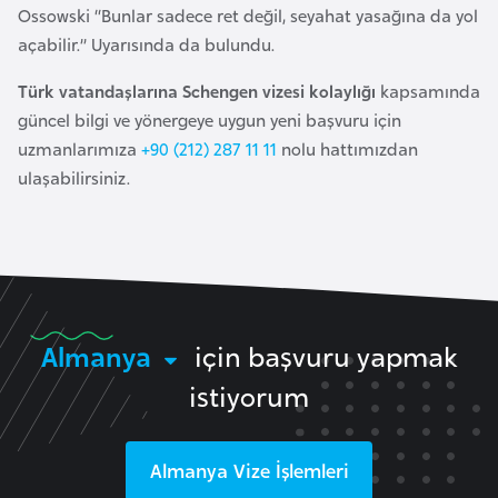
Ossowski “Bunlar sadece ret değil, seyahat yasağına da yol
l
açabilir.” Uyarısında da bulundu.
g
a
Türk vatandaşlarına Schengen vizesi kolaylığı
kapsamında
r
güncel bilgi ve yönergeye uygun yeni başvuru için
i
uzmanlarımıza
+90 (212) 287 11 11
nolu hattımızdan
s
ulaşabilirsiniz.
t
a
n
B
u
Almanya
için başvuru yapmak
r
istiyorum
k
i
n
Almanya
Vize İşlemleri
a