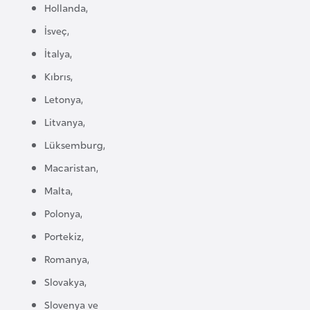
Hollanda,
e
y
İsveç,
n
İtalya,
Kıbrıs,
B
Letonya,
a
Litvanya,
n
g
Lüksemburg,
l
Macaristan,
a
Malta,
d
Polonya,
e
ş
Portekiz,
Romanya,
B
Slovakya,
e
Slovenya ve
l