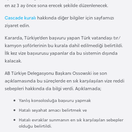
i
en az 3 ay önce sona erecek şekilde düzenlenecek.
n
Cascade kuralı
hakkında diğer bilgiler için sayfamızı
ziyaret edin.
B
o
Kararda, Türkiye’den başvuru yapan Türk vatandaşı tır/
s
kamyon şoförlerinin bu kurala dahil edilmediği belirtildi.
n
İlk kez vize başvurusu yapanlar da bu sistemin dışında
a
kalacak.
H
e
AB Türkiye Delegasyonu Başkanı Ossowski ise son
r
açıklamasında bu süreçlerde en sık karşılaşılan vize reddi
s
sebepleri hakkında da bilgi verdi. Açıklamada;
e
Yanlış konsolosluğa başvuru yapmak
k
Hatalı seyahat amacı belirtmek ve
Hatalı evraklar sunmanın en sık karşılaşılan sebepler
B
olduğu belirtildi.
u