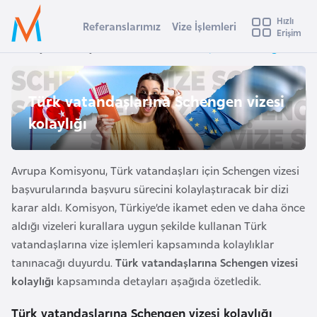
u
Hızlı
s
Referanslarımız
Vize İşlemleri
Başvuru yapmak istediğiniz ülkeyi seçin
Erişim
İ
Üye
t
Ülke Seçimi
Anasayfa
Duyurular
Türk vatandaşlarına Schengen vizesi
Girişi
r
l
a
l
Türk vatandaşlarına Schengen vizesi
e
y
kolaylığı
t
a
i
Avrupa Komisyonu, Türk vatandaşları için Schengen vizesi
A
başvurularında başvuru sürecini kolaylaştıracak bir dizi
ş
v
karar aldı. Komisyon, Türkiye’de ikamet eden ve daha önce
u
i
aldığı vizeleri kurallara uygun şekilde kullanan Türk
s
vatandaşlarına vize işlemleri kapsamında kolaylıklar
m
t
tanınacağı duyurdu.
Türk vatandaşlarına Schengen vizesi
u
kolaylığı
kapsamında detayları aşağıda özetledik.
r
y
Türk vatandaşlarına Schengen vizesi kolaylığı