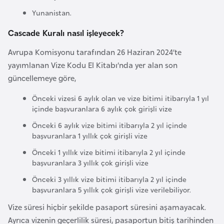
a
Yunanistan.
r
Cascade Kuralı nasıl işleyecek?
u
s
Avrupa Komisyonu tarafından 26 Haziran 2024’te
yayımlanan Vize Kodu El Kitabı’nda yer alan son
güncellemeye göre,
B
e
Önceki vizesi 6 aylık olan ve vize bitimi itibarıyla 1 yıl
l
içinde başvuranlara 6 aylık çok girişli vize
ç
Önceki 6 aylık vize bitimi itibarıyla 2 yıl içinde
i
başvuranlara 1 yıllık çok girişli vize
k
Önceki 1 yıllık vize bitimi itibarıyla 2 yıl içinde
a
başvuranlara 3 yıllık çok girişli vize
Önceki 3 yıllık vize bitimi itibarıyla 2 yıl içinde
B
başvuranlara 5 yıllık çok girişli vize verilebiliyor.
e
Vize süresi hiçbir şekilde pasaport süresini aşamayacak.
n
Ayrıca vizenin geçerlilik süresi, pasaportun bitiş tarihinden