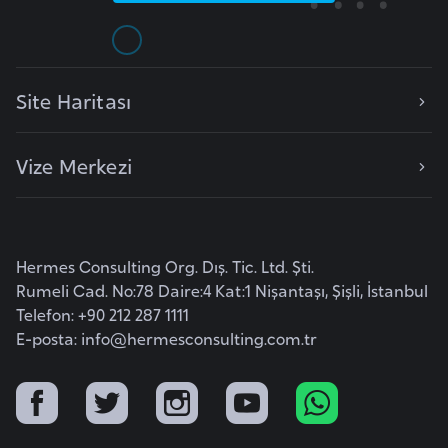
F
a
s
o
Site Haritası
Ç
Vize Merkezi
a
d
Ç
Hermes Consulting Org. Dış. Tic. Ltd. Şti.
e
Rumeli Cad. No:78 Daire:4 Kat:1 Nişantaşı, Şişli, İstanbul
Telefon: +90 212 287 1111
k
E-posta:
info@hermesconsulting.com.tr
C
u
m
h
u