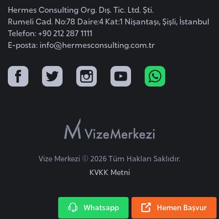
i
Hermes Consulting Org. Dış. Tic. Ltd. Şti.
n
Rumeli Cad. No:78 Daire:4 Kat:1 Nişantaşı, Şişli, İstanbul
Telefon: +90 212 287 1111
E-posta:
B
info@hermesconsulting.com.tr
o
s
n
a
H
e
r
s
Vize Merkezi © 2026 Tüm Hakları Saklıdır.
e
k
KVKK Metni
B
Whatsapp
Hemen Başvur
u