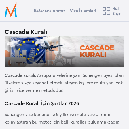
u
Hızlı
s
Referanslarımız
Vize İşlemleri
Başvuru yapmak istediğiniz ülkeyi seçin
Erişim
İ
Üye
t
Ülke Seçimi
Anasayfa
Cascade Kuralı
Girişi
r
l
Cascade Kuralı
a
l
e
y
t
a
i
A
Cascade kuralı
; Avrupa ülkelerine yani Schengen üyesi olan
ş
v
ülkelere sıkça seyahat etmek isteyen kişilere multi yani çok
u
i
girişli vize verme metodudur.
s
m
t
Cascade Kuralı İçin Şartlar 2026
u
Schengen vize kanunu ile 5 yıllık ve multi vize alımını
r
kolaylaştıran bu metot için belli kurallar bulunmaktadır.
y