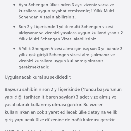
a
Aynı Schengen ülkesinden 3 ayrı vizeniz varsa ve
kurallara uygun seyahat etmişseniz; 1 Yıllık Multi
Schengen Vizesi alabilirsiniz.
A
Son 2 yıl içerisinde 1 yıllık multi Schengen vizesi
z
aldıysanız ve vizenizi yasalara uygun kullandıysanız 2
e
Yıllık Multi Schengen Vizesi alabilirsiniz.
r
5 Yıllık Shengen Vizesi alımı için ise; son 3 yıl içinde 2
b
yıllık çok girişli Schengen vizesi almış olmanız ve
a
vizenizi kurallara uygun kullanmış olmanız
y
gerekmektedir.
c
Uygulanacak kural şu şekildedir;
a
n
Başvuru sahibinin son 2 yıl içerisinde (4’üncü başvurunun
yapıldığı tarihten itibaren sayılan) 3 adet vize almış ve
yasal olarak kullanmış olması gerekir. Bu vizeler
B
kullanılırken en çok ziyaret edilecek ülke detayına ve ilk
a
giriş yapılacak ülke düzenine de bağlı kalması gerekir.
h
r