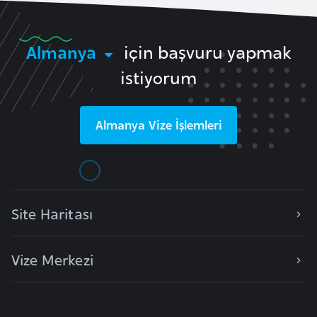
a
r
Almanya
için başvuru yapmak
u
s
istiyorum
B
Almanya
Vize İşlemleri
e
l
ç
i
k
Site Haritası
a
Vize Merkezi
B
e
n