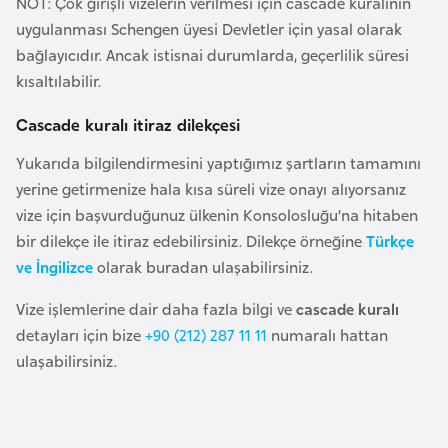
NOT: Çok girişli vizelerin verilmesi için cascade kuralının
e
uygulanması Schengen üyesi Devletler için yasal olarak
y
bağlayıcıdır. Ancak istisnai durumlarda, geçerlilik süresi
n
kısaltılabilir.
Cascade kuralı itiraz dilekçesi
B
a
Yukarıda bilgilendirmesini yaptığımız şartların tamamını
n
yerine getirmenize hala kısa süreli vize onayı alıyorsanız
g
vize için başvurduğunuz ülkenin Konsolosluğu’na hitaben
l
bir dilekçe ile itiraz edebilirsiniz. Dilekçe örneğine
Türkçe
a
ve İngilizce
olarak buradan ulaşabilirsiniz.
d
Vize işlemlerine dair daha fazla bilgi ve
cascade kuralı
e
detayları için bize
+90 (212) 287 11 11
numaralı hattan
ş
ulaşabilirsiniz.
B
e
l