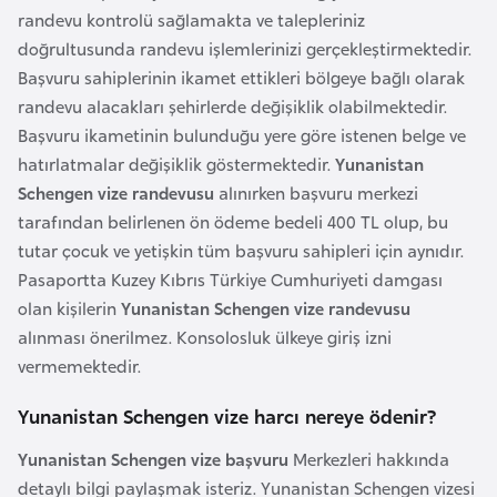
e
randevu kontrolü sağlamakta ve talepleriniz
y
doğrultusunda randevu işlemlerinizi gerçekleştirmektedir.
n
Başvuru sahiplerinin ikamet ettikleri bölgeye bağlı olarak
randevu alacakları şehirlerde değişiklik olabilmektedir.
Başvuru ikametinin bulunduğu yere göre istenen belge ve
B
hatırlatmalar değişiklik göstermektedir.
Yunanistan
a
Schengen vize randevusu
alınırken başvuru merkezi
n
tarafından belirlenen ön ödeme bedeli 400 TL olup, bu
g
tutar çocuk ve yetişkin tüm başvuru sahipleri için aynıdır.
l
Pasaportta Kuzey Kıbrıs Türkiye Cumhuriyeti damgası
a
olan kişilerin
Yunanistan Schengen vize randevusu
d
alınması önerilmez. Konsolosluk ülkeye giriş izni
e
vermemektedir.
ş
Yunanistan Schengen vize harcı nereye ödenir?
B
Yunanistan Schengen vize başvuru
Merkezleri hakkında
e
detaylı bilgi paylaşmak isteriz. Yunanistan Schengen vizesi
l