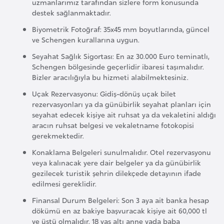
a
uzmanlarımız tarafından sizlere form konusunda
destek sağlanmaktadır.
h
i
Biyometrik Fotoğraf: 35x45 mm boyutlarında, güncel
ve Schengen kurallarına uygun.
l
i
Seyahat Sağlık Sigortası: En az 30.000 Euro teminatlı,
Schengen bölgesinde geçerlidir ibaresi taşımalıdır.
Bizler aracılığıyla bu hizmeti alabilmektesiniz.
F
Uçak Rezervasyonu: Gidiş-dönüş uçak bilet
i
rezervasyonları ya da günübirlik seyahat planları için
n
seyahat edecek kişiye ait ruhsat ya da vekaletini aldığı
l
aracın ruhsat belgesi ve vekaletname fotokopisi
a
gerekmektedir.
n
Konaklama Belgeleri sunulmalıdır. Otel rezervasyonu
d
veya kalınacak yere dair belgeler ya da günübirlik
gezilecek turistik şehrin dilekçede detayının ifade
i
edilmesi gereklidir.
y
Finansal Durum Belgeleri: Son 3 aya ait banka hesap
a
dökümü en az bakiye başvuracak kişiye ait 60,000 tl
ve üstü olmalıdır. 18 yaş altı anne yada baba