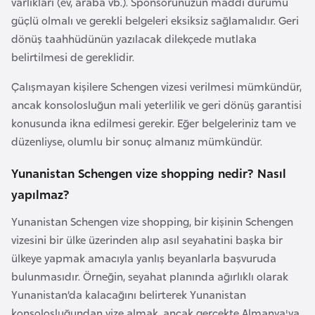
varlıkları (ev, araba vb.). Sponsorunuzun maddi durumu
K
güçlü olmalı ve gerekli belgeleri eksiksiz sağlamalıdır. Geri
a
dönüş taahhüdünün yazılacak dilekçede mutlaka
r
belirtilmesi de gereklidir.
a
d
Çalışmayan kişilere Schengen vizesi verilmesi mümkündür,
a
ancak konsolosluğun mali yeterlilik ve geri dönüş garantisi
ğ
konusunda ikna edilmesi gerekir. Eğer belgeleriniz tam ve
düzenliyse, olumlu bir sonuç almanız mümkündür.
K
Yunanistan Schengen vize shopping nedir? Nasıl
e
yapılmaz?
n
y
Yunanistan Schengen vize shopping, bir kişinin Schengen
a
vizesini bir ülke üzerinden alıp asıl seyahatini başka bir
ülkeye yapmak amacıyla yanlış beyanlarla başvuruda
K
bulunmasıdır. Örneğin, seyahat planında ağırlıklı olarak
o
Yunanistan’da kalacağını belirterek Yunanistan
n
konsolosluğundan vize almak, ancak gerçekte Almanya'ya