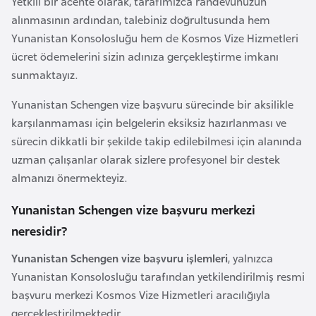
Yetkili bir acente olarak, tarafımızca randevunuzun
r
alınmasının ardından, talebiniz doğrultusunda hem
i
Yunanistan Konsolosluğu hem de Kosmos Vize Hizmetleri
y
ücret ödemelerini sizin adınıza gerçekleştirme imkanı
e
sunmaktayız.
t
Yunanistan Schengen vize başvuru sürecinde bir aksilikle
i
karşılanmaması için belgelerin eksiksiz hazırlanması ve
sürecin dikkatli bir şekilde takip edilebilmesi için alanında
C
uzman çalışanlar olarak sizlere profesyonel bir destek
e
almanızı önermekteyiz.
z
a
Yunanistan Schengen vize başvuru merkezi
y
neresidir?
i
Yunanistan Schengen vize başvuru işlemleri
, yalnızca
r
Yunanistan Konsolosluğu tarafından yetkilendirilmiş resmi
başvuru merkezi Kosmos Vize Hizmetleri aracılığıyla
C
gerçekleştirilmektedir.