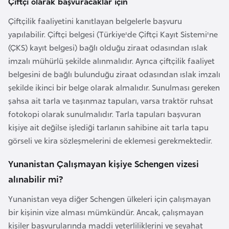
Çiftçi olarak başvuracaklar için
e
ç
Çiftçilik faaliyetini kanıtlayan belgelerle başvuru
yapılabilir. Çiftçi belgesi (Türkiye'de Çiftçi Kayıt Sistemi'ne
İ
(ÇKS) kayıt belgesi) bağlı olduğu ziraat odasından ıslak
s
imzalı mühürlü şekilde alınmalıdır. Ayrıca çiftçilik faaliyet
v
belgesini de bağlı bulunduğu ziraat odasından ıslak imzalı
i
şekilde ikinci bir belge olarak almalıdır. Sunulması gereken
ç
şahsa ait tarla ve taşınmaz tapuları, varsa traktör ruhsat
r
fotokopi olarak sunulmalıdır. Tarla tapuları başvuran
e
kişiye ait değilse işlediği tarlanın sahibine ait tarla tapu
görseli ve kira sözleşmelerini de eklemesi gerekmektedir.
İ
Yunanistan Çalışmayan kişiye Schengen vizesi
t
alınabilir mi?
a
l
Yunanistan veya diğer Schengen ülkeleri için çalışmayan
y
bir kişinin vize alması mümkündür. Ancak, çalışmayan
a
kişiler başvurularında maddi yeterliliklerini ve seyahat