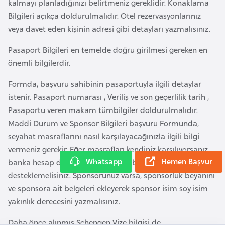
r
kalmayı planladığınızı belirtmeniz gereklidir. Konaklama
g
Bilgileri açıkça doldurulmalıdır. Otel rezervasyonlarınız
veya davet eden kişinin adresi gibi detayları yazmalısınız.
M
Pasaport Bilgileri en temelde doğru girilmesi gereken en
a
önemli bilgilerdir.
c
a
Formda, başvuru sahibinin pasaportuyla ilgili detaylar
r
istenir. Pasaport numarası , Veriliş ve son geçerlilik tarih ,
i
Pasaportu veren makam tümbilgiler doldurulmalıdır.
s
Maddi Durum ve Sponsor Bilgileri başvuru Formunda,
t
seyahat masraflarını nasıl karşılayacağınızla ilgili bilgi
a
vermeniz gerekir. Eğer masrafları kendiniz karşılıyorsanız
n
Whatsapp
Hemen Başvur
banka hesap dökümleriniz ve gelir belgelerinizle
desteklemelisiniz. Sponsorunuz varsa, sponsorluk beyanını
ve sponsora ait belgeleri ekleyerek sponsor isim soy isim
M
yakınlık derecesini yazmalısınız.
a
l
Daha önce alınmış Schengen Vize bilgisi de