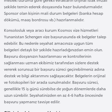
mesleki duruma göre gerekli evrakların orijinal ıslak imzalı
p
şekilde temin ederek dosyasında hazır bulundurmalıdır.
a
Sponsor olan kişinin mali durum belgeleri (banka hesap
n
dökümü, maaş bordrosu vb.) hazırlanmalıdır.
y
Konsolosluk veya aracı kurum Kosmos vize hizmetleri
a
Yunanistan Schengen vize başvurusunda ek belgeler talep
edebilir. Bu nedenle seyahat amacınıza uygun tüm
İ
belgeleri detaylı bir şekilde hazırladığınızdan emin olun.
s
Başvuru dosyanızın hazırlanması ve kontrollerinin
r
sağlanması uzman ekibimiz tarafından sizlere destek
a
vererek sorunsuz bir başvuru süreci geçirebilmeniz adına
i
destek ve bilgi aktarımını sağlayacaktır. Belgelerin orijinal
l
ve fotokopileri bir arada sunulmalıdır. Başvuru süreci,
genellikle 15 iş günü sürebilse de yoğun dönemlerde daha
İ
uzun sürebilir. Seyahatinizden en az 4-6 hafta öncesinde
s
başvuru yapmanız tavsiye edilir.
v