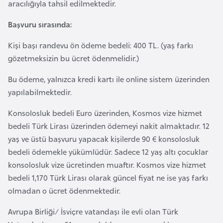
aracılığıyla tahsil edilmektedir.
l
g
Başvuru sırasında:
a
Kişi başı randevu ön ödeme bedeli: 400 TL. (yaş farkı
r
gözetmeksizin bu ücret ödenmelidir.)
i
s
Bu ödeme, yalnızca kredi kartı ile online sistem üzerinden
t
yapılabilmektedir.
a
n
Konsolosluk bedeli Euro üzerinden, Kosmos vize hizmet
bedeli Türk Lirası üzerinden ödemeyi nakit almaktadır. 12
yaş ve üstü başvuru yapacak kişilerde 90 € konsolosluk
B
bedeli ödemekle yükümlüdür. Sadece 12 yaş altı çocuklar
u
konsolosluk vize ücretinden muaftır. Kosmos vize hizmet
r
bedeli 1,170 Türk Lirası olarak güncel fiyat ne ise yaş farkı
k
olmadan o ücret ödenmektedir.
i
n
Avrupa Birliği/ İsviçre vatandaşı ile evli olan Türk
a