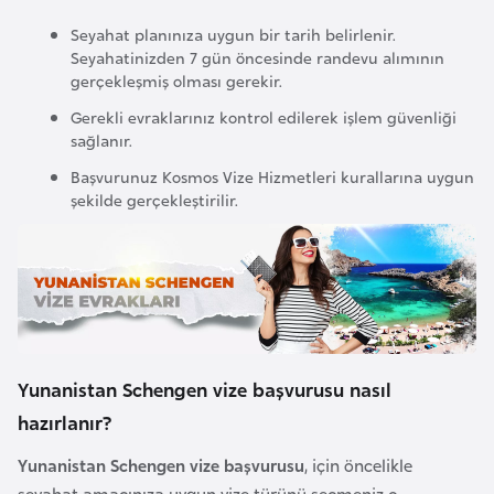
e
Seyahat planınıza uygun bir tarih belirlenir.
n
Seyahatinizden 7 gün öncesinde randevu alımının
gerçekleşmiş olması gerekir.
i
s
Gerekli evraklarınız kontrol edilerek işlem güvenliği
t
sağlanır.
a
Başvurunuz Kosmos Vize Hizmetleri kurallarına uygun
n
şekilde gerçekleştirilir.
E
s
t
o
n
Yunanistan Schengen vize başvurusu nasıl
y
hazırlanır?
a
Yunanistan Schengen vize başvurusu
, için öncelikle
seyahat amacınıza uygun vize türünü seçmeniz o