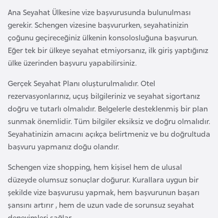
e
Ana Seyahat Ülkesine vize başvurusunda bulunulması
s
gerekir. Schengen vizesine başvururken, seyahatinizin
o
çoğunu geçireceğiniz ülkenin konsolosluğuna başvurun.
t
Eğer tek bir ülkeye seyahat etmiyorsanız, ilk giriş yaptığınız
h
ülke üzerinden başvuru yapabilirsiniz.
o
Gerçek Seyahat Planı oluşturulmalıdır. Otel
rezervasyonlarınız, uçuş bilgileriniz ve seyahat sigortanız
L
doğru ve tutarlı olmalıdır. Belgelerle desteklenmiş bir plan
e
sunmak önemlidir. Tüm bilgiler eksiksiz ve doğru olmalıdır.
t
Seyahatinizin amacını açıkça belirtmeniz ve bu doğrultuda
o
başvuru yapmanız doğu olandır.
n
y
Schengen vize shopping, hem kişisel hem de ulusal
a
düzeyde olumsuz sonuçlar doğurur. Kurallara uygun bir
şekilde vize başvurusu yapmak, hem başvurunun başarı
L
şansını artırır , hem de uzun vade de sorunsuz seyahat
i
deneyimleri sağlar.