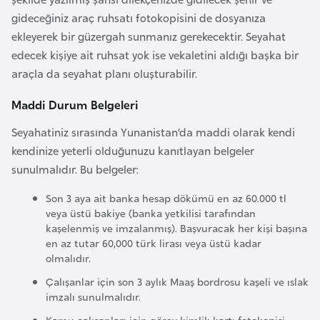
s
gideceğiniz araç ruhsatı fotokopisini de dosyanıza
t
ekleyerek bir güzergah sunmanız gerekecektir. Seyahat
a
edecek kişiye ait ruhsat yok ise vekaletini aldığı başka bir
n
araçla da seyahat planı oluşturabilir.
H
Maddi Durum Belgeleri
ı
Seyahatiniz sırasında Yunanistan’da maddi olarak kendi
r
kendinize yeterli olduğunuzu kanıtlayan belgeler
v
sunulmalıdır. Bu belgeler:
a
t
Son 3 aya ait banka hesap dökümü en az 60.000 tl
i
veya üstü bakiye (banka yetkilisi tarafından
s
kaşelenmiş ve imzalanmış). Başvuracak her kişi başına
en az tutar 60,000 türk lirası veya üstü kadar
t
olmalıdır.
a
Çalışanlar için son 3 aylık Maaş bordrosu kaşeli ve ıslak
n
imzalı sunulmalıdır.
Kamu çalışanları için görev kimlik kartı fotokopisi