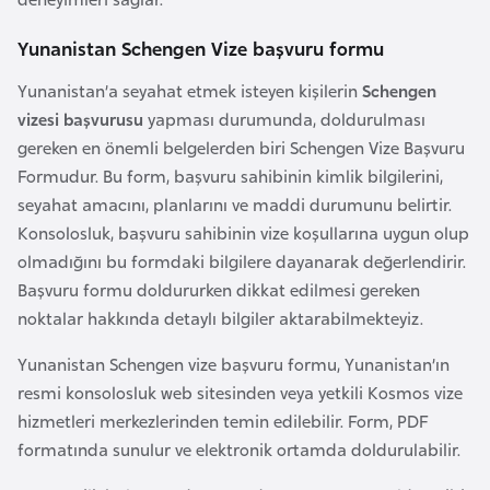
b
Yunanistan Schengen Vize başvuru formu
y
a
Yunanistan’a seyahat etmek isteyen kişilerin
Schengen
vizesi başvurusu
yapması durumunda, doldurulması
L
gereken en önemli belgelerden biri Schengen Vize Başvuru
i
Formudur. Bu form, başvuru sahibinin kimlik bilgilerini,
h
seyahat amacını, planlarını ve maddi durumunu belirtir.
t
Konsolosluk, başvuru sahibinin vize koşullarına uygun olup
e
olmadığını bu formdaki bilgilere dayanarak değerlendirir.
n
Başvuru formu doldururken dikkat edilmesi gereken
ş
noktalar hakkında detaylı bilgiler aktarabilmekteyiz.
t
Yunanistan Schengen vize başvuru formu, Yunanistan’ın
a
resmi konsolosluk web sitesinden veya yetkili Kosmos vize
y
hizmetleri merkezlerinden temin edilebilir. Form, PDF
n
formatında sunulur ve elektronik ortamda doldurulabilir.
L