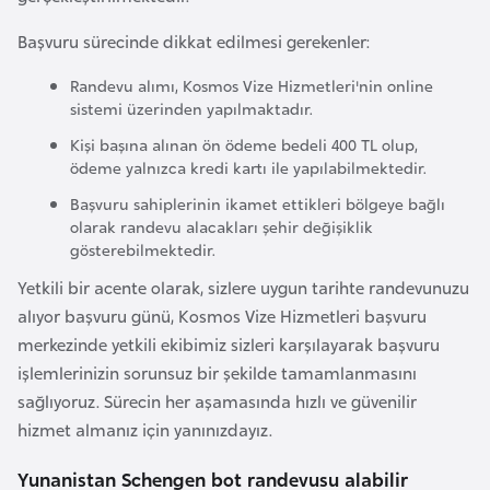
i
b
Başvuru sürecinde dikkat edilmesi gerekenler:
u
Randevu alımı, Kosmos Vize Hizmetleri'nin online
t
sistemi üzerinden yapılmaktadır.
i
Kişi başına alınan ön ödeme bedeli 400 TL olup,
ödeme yalnızca kredi kartı ile yapılabilmektedir.
Ç
Başvuru sahiplerinin ikamet ettikleri bölgeye bağlı
i
olarak randevu alacakları şehir değişiklik
n
gösterebilmektedir.
Yetkili bir acente olarak, sizlere uygun tarihte randevunuzu
D
alıyor başvuru günü, Kosmos Vize Hizmetleri başvuru
a
merkezinde yetkili ekibimiz sizleri karşılayarak başvuru
n
işlemlerinizin sorunsuz bir şekilde tamamlanmasını
i
sağlıyoruz. Sürecin her aşamasında hızlı ve güvenilir
m
hizmet almanız için yanınızdayız.
a
r
Yunanistan Schengen bot randevusu alabilir