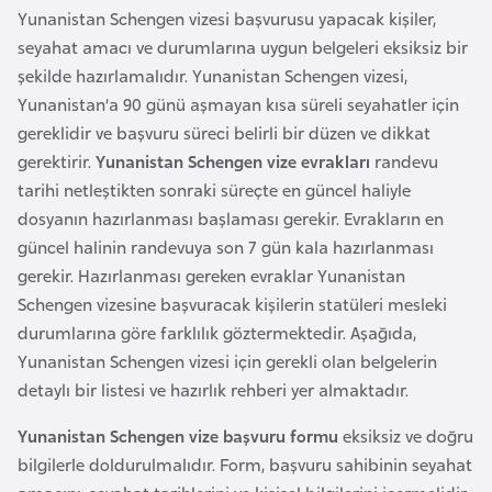
Yunanistan Schengen vizesi başvurusu yapacak kişiler,
i
seyahat amacı ve durumlarına uygun belgeleri eksiksiz bir
y
şekilde hazırlamalıdır. Yunanistan Schengen vizesi,
a
Yunanistan’a 90 günü aşmayan kısa süreli seyahatler için
gereklidir ve başvuru süreci belirli bir düzen ve dikkat
G
gerektirir.
Yunanistan Schengen vize evrakları
randevu
a
tarihi netleştikten sonraki süreçte en güncel haliyle
n
dosyanın hazırlanması başlaması gerekir. Evrakların en
a
güncel halinin randevuya son 7 gün kala hazırlanması
gerekir. Hazırlanması gereken evraklar Yunanistan
G
Schengen vizesine başvuracak kişilerin statüleri mesleki
i
durumlarına göre farklılık göztermektedir. Aşağıda,
n
Yunanistan Schengen vizesi için gerekli olan belgelerin
e
detaylı bir listesi ve hazırlık rehberi yer almaktadır.
B
Yunanistan Schengen vize başvuru formu
eksiksiz ve doğru
i
bilgilerle doldurulmalıdır. Form, başvuru sahibinin seyahat
s