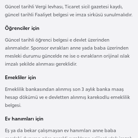
e
Güncel tarihli Vergi levhası, Ticaret sicil gazetesi kaydı,
güncel tarihli Faaliyet belgesi ve imza sirküsü sunulmalıdır.
I
Öğrenciler için
r
a
Güncel tarihli öğrenci belgesi e devlet üzerinden
k
alınmalıdır. Sponsor evrakları anne yada baba üzerinden
mesleki durumu güncelde ne ise o evrakların orijinal ıslak
İ
imzalı şekilde alınması gereklidir.
r
Emekliler için
l
a
Emeklilik bankasından alınmış son 3 aylık banka maaş
n
hesap dökümü ve e devletten alınmış karekodlu emeklilik
d
belgesi.
a
Ev hanımları için
İ
Eş ya da bekar çalışmayan ev hanımları anne baba
s