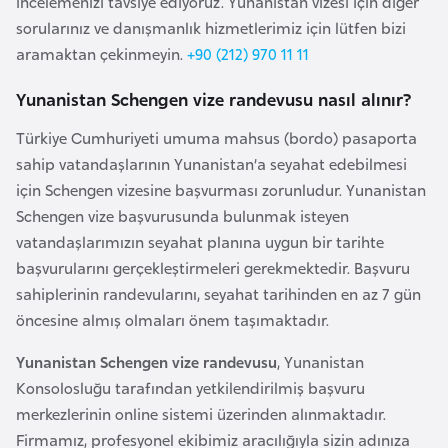
incelemenizi tavsiye ediyoruz. Yunanistan vizesi için diğer
a
l
sorularınız ve danışmanlık hizmetlerimiz için lütfen bizi
e
aramaktan çekinmeyin.
+90 (212) 970 11 11
r
A
i
z
Yunanistan Schengen vize randevusu nasıl alınır?
e
Türkiye Cumhuriyeti umuma mahsus (bordo) pasaporta
r
sahip vatandaşlarının Yunanistan’a seyahat edebilmesi
b
için Schengen vizesine başvurması zorunludur. Yunanistan
a
Schengen vize başvurusunda bulunmak isteyen
y
vatandaşlarımızın seyahat planına uygun bir tarihte
c
başvurularını gerçekleştirmeleri gerekmektedir. Başvuru
a
sahiplerinin randevularını, seyahat tarihinden en az 7 gün
n
öncesine almış olmaları önem taşımaktadır.
B
Yunanistan Schengen vize randevusu
, Yunanistan
a
Konsolosluğu tarafından yetkilendirilmiş başvuru
h
merkezlerinin online sistemi üzerinden alınmaktadır.
r
Firmamız, profesyonel ekibimiz aracılığıyla sizin adınıza