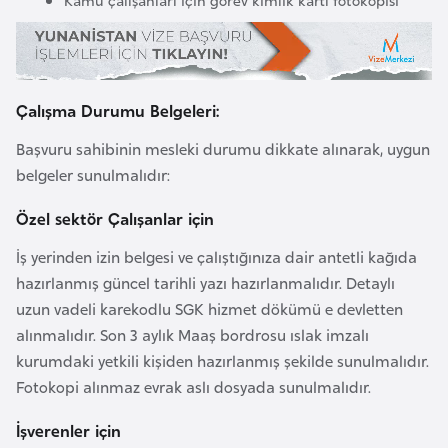
H
o
l
l
Çalışma Durumu Belgeleri:
a
n
Başvuru sahibinin mesleki durumu dikkate alınarak, uygun
d
belgeler sunulmalıdır:
a
Özel sektör Çalışanlar için
İ
İş yerinden izin belgesi ve çalıştığınıza dair antetli kağıda
n
hazırlanmış güncel tarihli yazı hazırlanmalıdır. Detaylı
g
uzun vadeli karekodlu SGK hizmet dökümü e devletten
i
alınmalıdır. Son 3 aylık Maaş bordrosu ıslak imzalı
l
kurumdaki yetkili kişiden hazırlanmış şekilde sunulmalıdır.
t
Fotokopi alınmaz evrak aslı dosyada sunulmalıdır.
e
İşverenler için
r