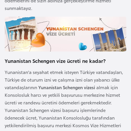
ödemelerini de sizin adınıza gerçekleştirme hizmeti
i
sunmaktayız.
n
B
o
s
n
a
Yunanistan Schengen vize ücreti ne kadar?
H
Yunanistan’a seyahat etmek isteyen Türkiye vatandaşları,
e
Türkiye de oturum izni ve çalışma izni olan yabancı ülke
r
vatandaşlarının
Yunanistan Schengen vizesi
almak için
s
Konsolosluk harcı ve yetkili başvurusu merkezine hizmet
e
ücreti ve randevu ücretini ödemeleri gerekmektedir.
k
Yunanistan Schengen vizesi başvuru işlemlerinde
ödenecek ücret, Yunanistan Konsolosluğu tarafından
B
yetkilendirilmiş başvuru merkezi Kosmos Vize Hizmetleri
u