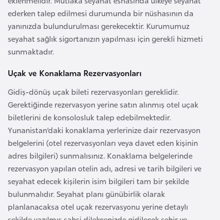
eklenmelidir. Mutlaka seyahat esnasında ülkeye seyahat
d
ederken talep edilmesi durumunda bir nüshasının da
a
yanınızda bulundurulması gerekecektir. Kurumumuz
n
seyahat sağlık sigortanızın yapılması için gerekli hizmeti
sunmaktadır.
G
Uçak ve Konaklama Rezervasyonları
u
y
Gidiş-dönüş uçak bileti rezervasyonları gereklidir.
a
Gerektiğinde rezervasyon yerine satın alınmış otel uçak
n
biletlerini de konsolosluk talep edebilmektedir.
a
Yunanistan’daki konaklama yerlerinize dair rezervasyon
belgelerini (otel rezervasyonları veya davet eden kişinin
adres bilgileri) sunmalısınız. Konaklama belgelerinde
H
rezervasyon yapılan otelin adı, adresi ve tarih bilgileri ve
i
seyahat edecek kişilerin isim bilgileri tam bir şekilde
n
bulunmalıdır. Seyahat planı günübirlik olarak
d
planlanacaksa otel uçak rezervasyonu yerine detaylı
i
şekilde yazılmış şahsi dilekçenizde gidilecek şehir ve