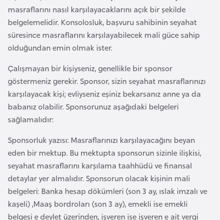
masraflarını nasıl karşılayacaklarını açık bir şekilde
belgelemelidir. Konsolosluk, başvuru sahibinin seyahat
İ
süresince masraflarını karşılayabilecek mali güce sahip
z
olduğundan emin olmak ister.
l
a
Çalışmayan bir kişiyseniz, genellikle bir sponsor
n
göstermeniz gerekir. Sponsor, sizin seyahat masraflarınızı
d
karşılayacak kişi; evliyseniz eşiniz bekarsanız anne ya da
a
babanız olabilir. Sponsorunuz aşağıdaki belgeleri
sağlamalıdır:
K
Sponsorluk yazısı: Masraflarınızı karşılayacağını beyan
a
eden bir mektup. Bu mektupta sponsorun sizinle ilişkisi,
m
seyahat masraflarını karşılama taahhüdü ve finansal
b
detaylar yer almalıdır. Sponsorun olacak kişinin mali
o
belgeleri: Banka hesap dökümleri (son 3 ay, ıslak imzalı ve
ç
kaşeli) ,Maaş bordroları (son 3 ay), emekli ise emekli
y
belgesi e devlet üzerinden, işveren ise işveren e ait vergi
a