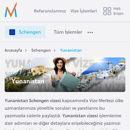
u
Hızlı
s
Referanslarımız
Vize İşlemleri
Başvuru yapmak istediğiniz ülkeyi seçin
Erişim
S
İ
Üye
t
Ülke Seçimi
c
Girişi
r
h
l
Schengen
Tüm İşlemler
a
e
l
e
n
y
g
Anasayfa
Schengen
Yunanistan
t
a
e
n
i
V
A
i
ş
Yunanistan
v
z
u
i
e
s
İ
Yunanistan Schengen vizesi
kapsamında Vize Merkezi ülke
m
t
ş
uzmanlarımıza yöneltile soruları ve yanıtlarını bu
u
l
yazımızda sizlerle paylaştık.
Yunanistan vizesi
işlemlerine
r
e
dair adımları ve diğer detaylara erişebileceğiniz yazımızı
y
m