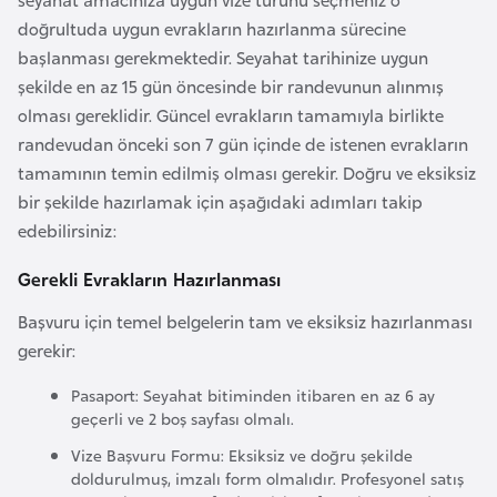
E
doğrultuda uygun evrakların hazırlanma sürecine
t
başlanması gerekmektedir. Seyahat tarihinize uygun
i
şekilde en az 15 gün öncesinde bir randevunun alınmış
y
olması gereklidir. Güncel evrakların tamamıyla birlikte
o
randevudan önceki son 7 gün içinde de istenen evrakların
p
tamamının temin edilmiş olması gerekir. Doğru ve eksiksiz
y
bir şekilde hazırlamak için aşağıdaki adımları takip
a
edebilirsiniz:
F
Gerekli Evrakların Hazırlanması
i
Başvuru için temel belgelerin tam ve eksiksiz hazırlanması
l
gerekir:
d
i
Pasaport: Seyahat bitiminden itibaren en az 6 ay
ş
geçerli ve 2 boş sayfası olmalı.
i
Vize Başvuru Formu: Eksiksiz ve doğru şekilde
S
doldurulmuş, imzalı form olmalıdır. Profesyonel satış