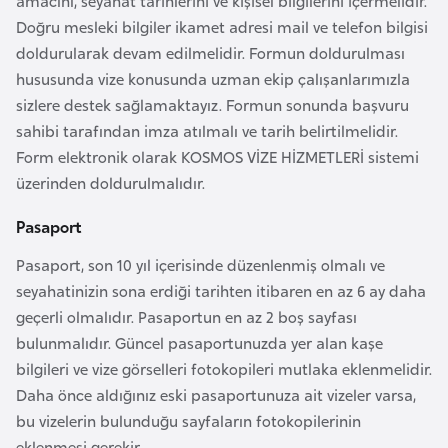
amacını, seyahat tarihlerini ve kişisel bilgilerini içermelidir.
s
Doğru mesleki bilgiler ikamet adresi mail ve telefon bilgisi
a
doldurularak devam edilmelidir. Formun doldurulması
u
hususunda vize konusunda uzman ekip çalışanlarımızla
sizlere destek sağlamaktayız. Formun sonunda başvuru
G
sahibi tarafından imza atılmalı ve tarih belirtilmelidir.
i
Form elektronik olarak KOSMOS VİZE HİZMETLERİ sistemi
n
üzerinden doldurulmalıdır.
e
Pasaport
G
Pasaport, son 10 yıl içerisinde düzenlenmiş olmalı ve
r
seyahatinizin sona erdiği tarihten itibaren en az 6 ay daha
e
geçerli olmalıdır. Pasaportun en az 2 boş sayfası
n
bulunmalıdır. Güncel pasaportunuzda yer alan kaşe
a
bilgileri ve vize görselleri fotokopileri mutlaka eklenmelidir.
d
Daha önce aldığınız eski pasaportunuza ait vizeler varsa,
a
bu vizelerin bulunduğu sayfaların fotokopilerinin
eklenmesi gerekir.