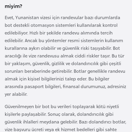
k
miyim?
a
Evet, Yunanistan vizesi için randevular bazı durumlarda
bot destekli otomasyon sistemleri kullanılarak kontrol
D
edilebiliyor. Hızlı bir şekilde randevu alımında tercih
e
edilebilir. Ancak bu yöntemler resmi sistemlerin kullanım
m
kurallarına aykırı olabilir ve güvenlik riski taşıyabilir. Bot
o
aracılığı ile vize randevusu almak ciddi riskler taşır. Bu tür
k
bir yaklaşım, güvenlik, gizlilik ve dolandırıcılık gibi çeşitli
r
sorunları beraberinde getirebilir. Botlar genellikle randevu
a
almak için kişisel bilgilerinizi talep eder. Bu bilgiler
t
arasında pasaport bilgileri, finansal durumunuz, adresiniz
i
yer alabilir.
k
K
Güvenilmeyen bir bot bu verileri toplayarak kötü niyetli
o
kişilerle paylaşabilir. Sonuç olarak, dolandırıcılık gibi
n
güvenlik ihlalleri meydana gelebilir. Bazı dolandırıcı botlar,
g
vize başvuru ücreti veya ek hizmet bedelleri gibi sahte