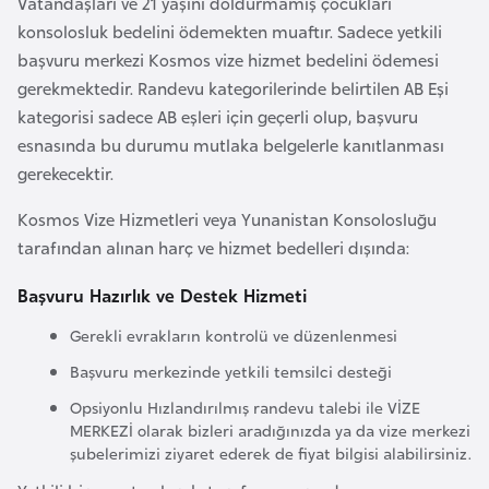
Vatandaşları ve 21 yaşını doldurmamış çocukları
F
konsolosluk bedelini ödemekten muaftır. Sadece yetkili
a
başvuru merkezi Kosmos vize hizmet bedelini ödemesi
s
gerekmektedir. Randevu kategorilerinde belirtilen AB Eşi
o
kategorisi sadece AB eşleri için geçerli olup, başvuru
esnasında bu durumu mutlaka belgelerle kanıtlanması
Ç
gerekecektir.
a
Kosmos Vize Hizmetleri veya Yunanistan Konsolosluğu
d
tarafından alınan harç ve hizmet bedelleri dışında:
Ç
Başvuru Hazırlık ve Destek Hizmeti
e
Gerekli evrakların kontrolü ve düzenlenmesi
k
Başvuru merkezinde yetkili temsilci desteği
C
u
Opsiyonlu Hızlandırılmış randevu talebi ile VİZE
m
MERKEZİ olarak bizleri aradığınızda ya da vize merkezi
şubelerimizi ziyaret ederek de fiyat bilgisi alabilirsiniz.
h
u