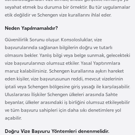
g
seyahat etmek bu duruma bir örnektir. Bu tür uygulamalar
o
etik değildir ve Schengen vize kurallarını ihlal eder.
Neden Yapılmamalıdır?
K
ü
Güvenilirlik Sorunu oluşur. Konsolosluklar, vize
b
başvurularında sağlanan bilgilerin doğru ve tutarlı
a
olmasını bekler. Yanlış bilgi veya belge sunmak, gelecekteki
vize başvurularınızı olumsuz etkiler. Yasal Yaptırımlara
maruz kalabilirsiniz. Schengen kurallarına aykırı hareket
K
eden kişiler, vize başvurusunun reddi, mevcut vizelerinin
u
iptali veya Schengen bölgesine giriş yasağı ile karşılaşabilir.
v
Uluslararası İlişkiler Schengen ülkeleri arasında Sahte
e
beyanlar, ülkeler arasındaki iş birliğini olumsuz etkileyebilir
y
ve tüm başvuru sahipleri için daha sıkı denetimlere yol
t
açabilir.
L
Doğru Vize Başvuru Yöntemleri denenmelidir.