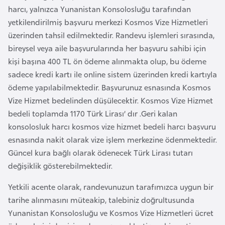
harcı, yalnızca Yunanistan Konsolosluğu tarafından
a
yetkilendirilmiş başvuru merkezi Kosmos Vize Hizmetleri
r
üzerinden tahsil edilmektedir. Randevu işlemleri sırasında,
u
bireysel veya aile başvurularında her başvuru sahibi için
s
kişi başına 400 TL ön ödeme alınmakta olup, bu ödeme
sadece kredi kartı ile online sistem üzerinden kredi kartıyla
B
ödeme yapılabilmektedir. Başvurunuz esnasında Kosmos
e
Vize Hizmet bedelinden düşülecektir. Kosmos Vize Hizmet
l
bedeli toplamda 1170 Türk Lirası’ dır .Geri kalan
ç
konsolosluk harcı kosmos vize hizmet bedeli harcı başvuru
i
esnasında nakit olarak vize işlem merkezine ödenmektedir.
k
Güncel kura bağlı olarak ödenecek Türk Lirası tutarı
a
değişiklik gösterebilmektedir.
Yetkili acente olarak, randevunuzun tarafımızca uygun bir
B
tarihe alınmasını müteakip, talebiniz doğrultusunda
e
Yunanistan Konsolosluğu ve Kosmos Vize Hizmetleri ücret
n