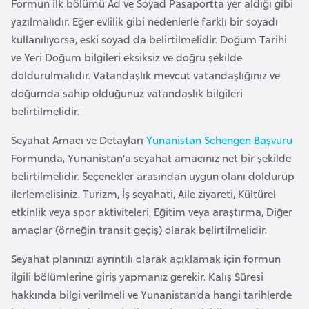
Formun ilk bölümü Ad ve Soyad Pasaportta yer aldığı gibi
i
yazılmalıdır. Eğer evlilik gibi nedenlerle farklı bir soyadı
t
kullanılıyorsa, eski soyad da belirtilmelidir. Doğum Tarihi
v
ve Yeri Doğum bilgileri eksiksiz ve doğru şekilde
a
doldurulmalıdır. Vatandaşlık mevcut vatandaşlığınız ve
n
doğumda sahip olduğunuz vatandaşlık bilgileri
y
belirtilmelidir.
a
Seyahat Amacı ve Detayları
Yunanistan Schengen Başvuru
Formunda, Yunanistan’a seyahat amacınız net bir şekilde
L
belirtilmelidir. Seçenekler arasından uygun olanı doldurup
ü
ilerlemelisiniz. Turizm, İş seyahati, Aile ziyareti, Kültürel
k
etkinlik veya spor aktiviteleri, Eğitim veya araştırma, Diğer
s
amaçlar (örneğin transit geçiş) olarak belirtilmelidir.
e
m
Seyahat planınızı ayrıntılı olarak açıklamak için formun
b
ilgili bölümlerine giriş yapmanız gerekir. Kalış Süresi
u
hakkında bilgi verilmeli ve Yunanistan’da hangi tarihlerde