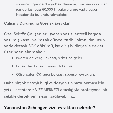
F
sponsorluğunda dosya hazırlanacağı zaman çocuklar
içinde kişi başı 60,000 tl bakiye anne yada baba
r
hesabında bulundurulmalıdır.
a
n
Çalışma Durumuna Göre Ek Evraklar:
s
Özel Sektör Çalışanlar: İşveren yazısı antetli kağıda
a
yazılmış kaşeli ve imzalı güncel tarihli olmalıdır, uzun
vade detaylı SGK dökümü, işe giriş bildirgesi e devlet
G
üzerinden alınmalıdır.
a
İşverenler: Vergi levhası, şirket belgeleri.
b
Emekliler: Emekli maaşı dökümü.
o
Öğrenciler: Öğrenci belgesi, sponsor evrakları.
n
Daha birçok detaylı bilgi ve dosyanızın hazırlanması için
yetkili acentemiz VİZE MERKEZİ aracılığıyla profesyonel bir
G
şekilde destek verilmesini sağlayabiliriz.
a
m
Yunanistan Schengen vize evrakları nelerdir?
b