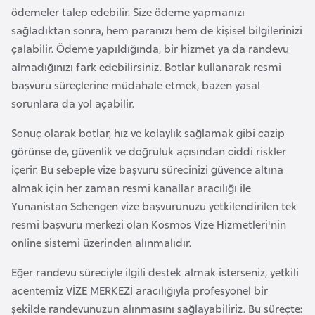
o
ödemeler talep edebilir. Size ödeme yapmanızı
sağladıktan sonra, hem paranızı hem de kişisel bilgilerinizi
çalabilir. Ödeme yapıldığında, bir hizmet ya da randevu
B
almadığınızı fark edebilirsiniz. Botlar kullanarak resmi
u
başvuru süreçlerine müdahale etmek, bazen yasal
l
sorunlara da yol açabilir.
g
a
Sonuç olarak botlar, hız ve kolaylık sağlamak gibi cazip
r
görünse de, güvenlik ve doğruluk açısından ciddi riskler
i
içerir. Bu sebeple vize başvuru sürecinizi güvence altına
s
almak için her zaman resmi kanallar aracılığı ile
t
Yunanistan Schengen vize başvurunuzu yetkilendirilen tek
a
resmi başvuru merkezi olan Kosmos Vize Hizmetleri'nin
n
online sistemi üzerinden alınmalıdır.
Eğer randevu süreciyle ilgili destek almak isterseniz, yetkili
E
acentemiz VİZE MERKEZİ aracılığıyla profesyonel bir
r
şekilde randevunuzun alınmasını sağlayabiliriz. Bu süreçte:
m