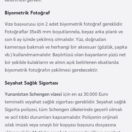
G
Biyometrik Fotoğraf
ü
n
Vize başvurusu için 2 adet biyometrik fotoğraf gereklidir.
e
Fotoğraflar 35x45 mm boyutlarında, beyaz arka planlı ve
y
son 6 ay içinde çekilmiş olmalıdır. Yüz, doğrudan
K
kameraya bakmalı ve herhangi bir aksesuar (gözlük, şapka
o
vb.) kullanılmamalıdır. Başörtüsü olan bayanların yüzü net
r
bir şekilde kulakların ve alnın açık belirlenen ebatlarda
e
biyometrik fotoğrafın çekilmesi gerekecektir.
Seyahat Sağlık Sigortası
G
ü
Yunanistan Schengen vizesi
için en az 30.000 Euro
n
teminatlı seyahat sağlık sigortası gereklidir. Seyahat sağlık
e
Sigorta poliçesi, tüm Schengen ülkelerinde geçerli olmalı
y
ve acil tıbbi durumları kapsamalıdır. Poliçenin orijinali
S
ıslak imzalı veya onaylı bir kopyası başvuru dosyasına
u