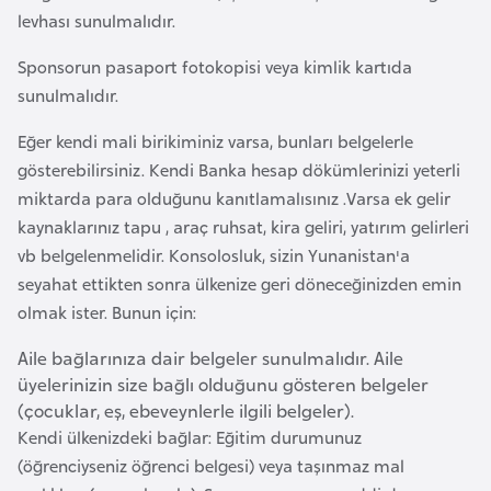
levhası sunulmalıdır.
K
Sponsorun pasaport fotokopisi veya kimlik kartıda
a
sunulmalıdır.
m
Eğer kendi mali birikiminiz varsa, bunları belgelerle
e
gösterebilirsiniz. Kendi Banka hesap dökümlerinizi yeterli
r
miktarda para olduğunu kanıtlamalısınız .Varsa ek gelir
u
kaynaklarınız tapu , araç ruhsat, kira geliri, yatırım gelirleri
n
vb belgelenmelidir. Konsolosluk, sizin Yunanistan'a
seyahat ettikten sonra ülkenize geri döneceğinizden emin
K
olmak ister. Bunun için:
a
n
Aile bağlarınıza dair belgeler sunulmalıdır. Aile
a
üyelerinizin size bağlı olduğunu gösteren belgeler
(çocuklar, eş, ebeveynlerle ilgili belgeler).
d
Kendi ülkenizdeki bağlar: Eğitim durumunuz
a
(öğrenciyseniz öğrenci belgesi) veya taşınmaz mal