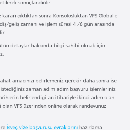
tilerek sonuçlandırılır.
 kararı çıktıktan sonra Konsolosluktan VFS Global'e
idiş/geliş zamanı ve işlem süresi 4 /6 gün arasında
ir.
tün detaylar hakkında bilgi sahibi olmak için
z.
yahat amacınızı belirlemeniz gerekir daha sonra ise
 istediğiniz zaman adım adım başvuru işlemleriniz
arihlerin belirlendiği an itibariyle ikinci adım olan
i olan VFS üzerinden online olarak randevunuz
öre
İsveç vize başvurusu evraklarını
hazırlama