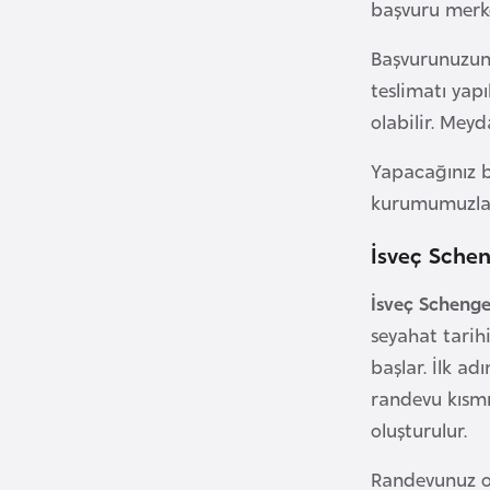
başvuru merkez
a
h
Başvurunuzun 
r
teslimatı yap
e
olabilir. Mey
y
Yapacağınız b
n
kurumumuzla i
B
İsveç Schen
a
n
İsveç Schenge
g
seyahat tarih
l
başlar. İlk ad
a
randevu kısmı
d
oluşturulur.
e
ş
Randevunuz o