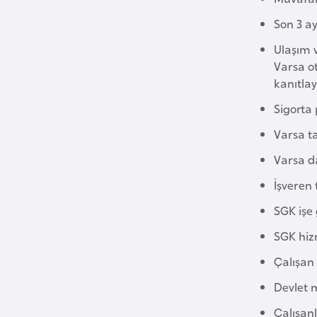
u
m
Son 3 a
h
Ulaşım v
u
Varsa o
r
kanıtlay
i
Sigorta 
y
e
Varsa ta
t
Varsa d
i
İşveren 
SGK işe 
C
e
SGK hiz
z
Çalışan 
a
y
Devlet 
i
Çalışanl