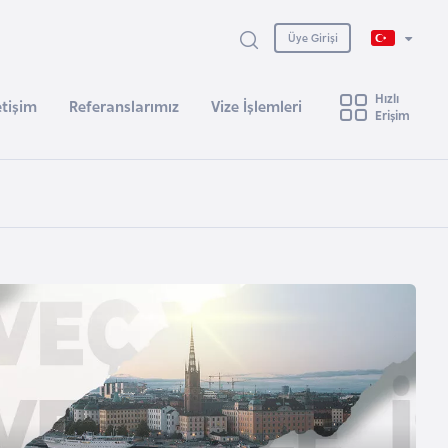
Üye Girişi
Hızlı
etişim
Referanslarımız
Vize İşlemleri
Erişim