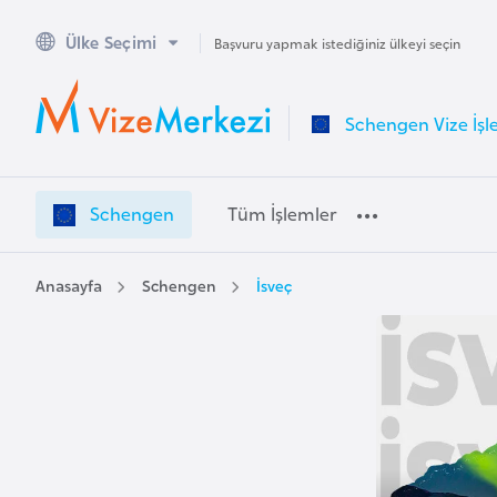
Ülke Seçimi
A
Başvuru yapmak istediğiniz ülkeyi seçin
v
u
Schengen Vize İşl
s
t
r
Schengen
Tüm İşlemler
a
l
y
Anasayfa
Schengen
İsveç
a
A
v
u
s
t