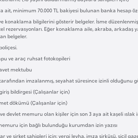
ya ait, minimum 70.000 TL bakiyesi bulunan banka hesap öze
e konaklama bilgilerini gösterir belgeler. İsme düzenlenmiş 
tel rezervasyonları. Eğer konaklama aile, akraba, arkadaş
an belgeler.
poliçesi.
pu ve araç ruhsat fotokopileri
avet mektubu
tarafından imzalanmış, seyahat süresince izinli olduğunu gös
giriş bildirgesi (Çalışanlar için)
met dökümü (Çalışanlar için)
ve devlet memuru olan kişiler için son 3 aya ait kaşeli ısl
memuru için bağlı bulunduğu kurumdan izin yazısı
ar ve şirket sahipleri için: vergi levha, imza sirküsü, sicil ga