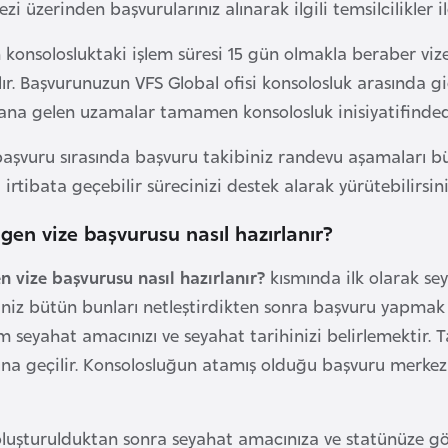
i üzerinden başvurularınız alınarak ilgili temsilcilikler ile
konsolosluktaki işlem süresi 15 gün olmakla beraber vize
ılır. Başvurunuzun VFS Global ofisi konsolosluk arasında g
dana gelen uzamalar tamamen konsolosluk inisiyatifinded
aşvuru sırasında başvuru takibiniz randevu aşamaları bü
rtibata geçebilir sürecinizi destek alarak yürütebilirsini
gen vize başvurusu nasıl hazırlanır?
n vize başvurusu nasıl hazırlanır?
kısmında ilk olarak se
iniz bütün bunları netleştirdikten sonra başvuru yapmak
ım seyahat amacınızı ve seyahat tarihinizi belirlemektir. T
na geçilir. Konsolosluğun atamış olduğu başvuru merkez
luşturulduktan sonra seyahat amacınıza ve statünüze g