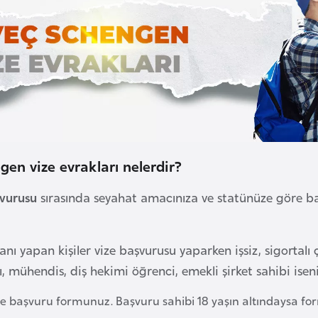
gen vize evrakları nelerdir?
şvurusu
sırasında seyahat amacınıza ve statünüze göre b
planı yapan kişiler vize başvurusu yaparken işsiz, sigortal
ı, mühendis, diş hekimi öğrenci, emekli şirket sahibi ise
ize başvuru formunuz. Başvuru sahibi 18 yaşın altındaysa fo