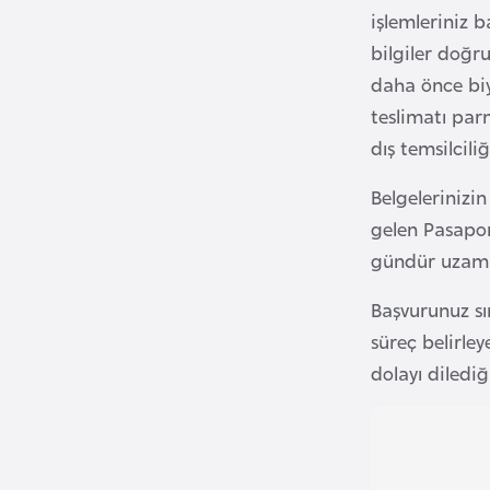
işlemleriniz b
B
bilgiler doğr
e
daha önce biy
l
teslimatı par
a
dış temsilciliğ
r
u
Belgelerinizi
s
gelen Pasapor
gündür uzama
B
e
Başvurunuz s
l
süreç belirle
ç
dolayı diledi
i
k
a