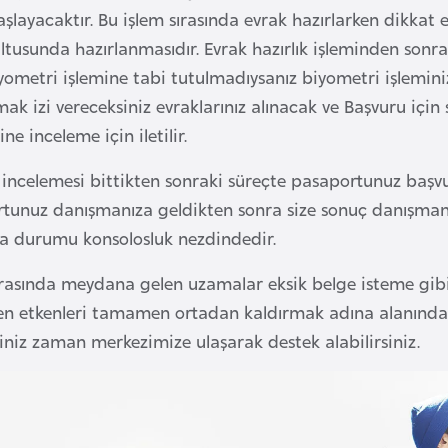
aşlayacaktır. Bu işlem sırasında evrak hazırlarken dikkat 
ultusunda hazırlanmasıdır. Evrak hazırlık işleminden so
ometri işlemine tabi tutulmadıysanız biyometri işleminiz 
mak izi vereceksiniz evraklarınız alınacak ve Başvuru içi
ine inceleme için iletilir.
n incelemesi bittikten sonraki süreçte pasaportunuz başv
tunuz danışmanıza geldikten sonra size sonuç danışman ta
 durumu konsolosluk nezdindedir.
ırasında meydana gelen uzamalar eksik belge isteme gi
yen etkenleri tamamen ortadan kaldırmak adına alanında 
ğiniz zaman merkezimize ulaşarak destek alabilirsiniz.