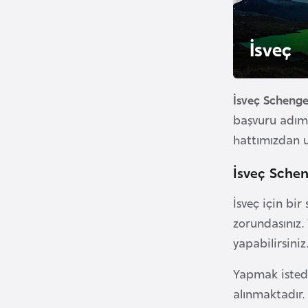
u
r
İsveç
y
a
İsveç Schenge
A
başvuru adıml
z
hattımızdan ul
e
r
İsveç Schen
b
a
İsveç için bi
y
zorundasınız.
c
yapabilirsiniz
a
n
Yapmak istedi
alınmaktadır.
B