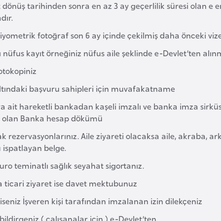
dönüş tarihinden sonra en az 3 ay geçerlilik süresi olan e 
dır.
iyometrik fotoğraf son 6 ay içinde çekilmiş daha önceki viz
 nüfus kayıt örneğiniz nüfus aile şeklinde e-Devlet’ten alın
otokopiniz
altındaki başvuru sahipleri için muvafakatname
a ait hareketli bankadan kaşeli imzalı ve banka imza sirküs
i olan Banka hesap dökümü
ak rezervasyonlarınız. Aile ziyareti olacaksa aile, akraba,
ispatlayan belge.
uro teminatlı sağlık seyahat sigortanız.
a ticari ziyaret ise davet mektubunuz
iseniz İşveren kişi tarafından imzalanan izin dilekçeniz
ş bildirgeniz ( çalışanalar için ) e-Devlet’ten