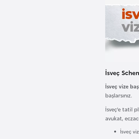
B
e
n
i
n
B
o
s
İsveç Schen
n
İsveç vize ba
a
başlarsınız.
H
e
İsveç’e tatil 
r
avukat, eczac
s
e
İsveç v
k