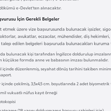
dökümü e-Devlet’ten alınacaktır.
şvurusu İçin Gerekli Belgeler
at etmek üzere vize başvurusunda bulunacak işsizler, sigor
ktorlar, avukatlar, eczacılar, mühendisler, diş hekimleri, 
 talep edilen belgeleri başvuruda bulunacakları kuruma 
da bulunacak kişi tarafından İngilizce doldurulup imzalanm
n küçükse formda anne ve babasının imzası bulunmalıdır.
ıl içinde düzenlenmiş, seyahat dönüş tarihini takiben minim
saport.
 içinde çekilmiş, 3,5x4,5 cm. boyutlarında 2 adet biyometrik 
mil vukuatlı nüfus kayıt örneği
otokopisi
atname (18 yaşını doldurmamış başvuru sahipleri için)