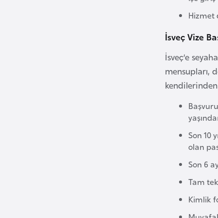
i
Hizmet 
n
İsveç Vize Ba
a
F
İsveç’e seyah
a
mensupları, do
s
kendilerinden
o
Başvuru
Ç
yaşında
a
Son 10 y
d
olan pa
Son 6 ay
Ç
Tam tek
e
k
Kimlik f
C
Muvafak