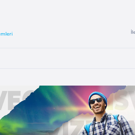
İl
emleri