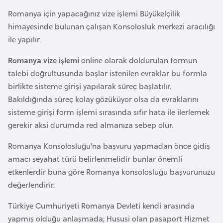
a
Romanya için yapacağınız vize işlemi Büyükelçilik
r
himayesinde bulunan çalışan Konsolosluk merkezi aracılığı
u
ile yapılır.
s
Romanya vize işlemi
online olarak doldurulan formun
talebi doğrultusunda başlar istenilen evraklar bu formla
B
birlikte sisteme girişi yapılarak süreç başlatılır.
e
Bakıldığında süreç kolay gözüküyor olsa da evraklarını
l
sisteme girişi form işlemi sırasında sıfır hata ile ilerlemek
ç
gerekir aksi durumda red almanıza sebep olur.
i
k
Romanya Konsolosluğu’na başvuru yapmadan önce gidiş
a
amacı seyahat türü belirlenmelidir bunlar önemli
etkenlerdir buna göre Romanya konsolosluğu başvurunuzu
değerlendirir.
B
e
Türkiye Cumhuriyeti Romanya Devleti kendi arasında
n
yapmış olduğu anlaşmada; Hususi olan pasaport Hizmet