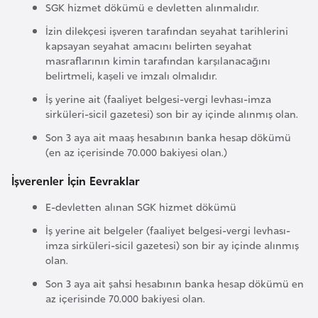
i
SGK hizmet dökümü e devletten alınmalıdır.
b
İzin dilekçesi işveren tarafından seyahat tarihlerini
u
kapsayan seyahat amacını belirten seyahat
t
masraflarının kimin tarafından karşılanacağını
belirtmeli, kaşeli ve imzalı olmalıdır.
i
İş yerine ait (faaliyet belgesi-vergi levhası-imza
sirküleri-sicil gazetesi) son bir ay içinde alınmış olan.
Ç
Son 3 aya ait maaş hesabının banka hesap dökümü
i
(en az içerisinde 70.000 bakiyesi olan.)
n
İşverenler İçin Eevraklar
D
E-devletten alınan SGK hizmet dökümü
a
İş yerine ait belgeler (faaliyet belgesi-vergi levhası-
n
imza sirküleri-sicil gazetesi) son bir ay içinde alınmış
i
olan.
m
Son 3 aya ait şahsi hesabının banka hesap dökümü en
a
az içerisinde 70.000 bakiyesi olan.
r