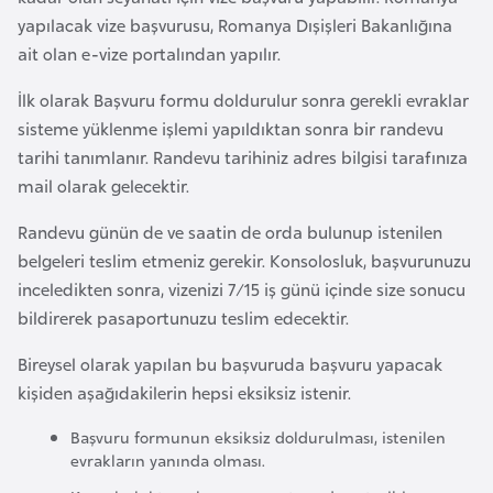
l
yapılacak vize başvurusu, Romanya Dışişleri Bakanlığına
g
ait olan e-vize portalından yapılır.
a
İlk olarak Başvuru formu doldurulur sonra gerekli evraklar
r
sisteme yüklenme işlemi yapıldıktan sonra bir randevu
i
tarihi tanımlanır. Randevu tarihiniz adres bilgisi tarafınıza
s
mail olarak gelecektir.
t
a
Randevu günün de ve saatin de orda bulunup istenilen
n
belgeleri teslim etmeniz gerekir. Konsolosluk, başvurunuzu
inceledikten sonra, vizenizi 7/15 iş günü içinde size sonucu
B
bildirerek pasaportunuzu teslim edecektir.
u
Bireysel olarak yapılan bu başvuruda başvuru yapacak
r
kişiden aşağıdakilerin hepsi eksiksiz istenir.
k
i
Başvuru formunun eksiksiz doldurulması, istenilen
n
evrakların yanında olması.
a