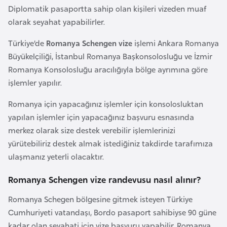
i
Diplomatik pasaportta sahip olan kişileri vizeden muaf
n
olarak seyahat yapabilirler.
Türkiye’de
Romanya Schengen vize
işlemi Ankara Romanya
B
Büyükelçiliği, İstanbul Romanya Başkonsolosluğu ve İzmir
o
Romanya Konsolosluğu aracılığıyla bölge ayrımına göre
s
işlemler yapılır.
n
a
Romanya için yapacağınız işlemler için konsolosluktan
H
yapılan işlemler için yapacağınız başvuru esnasında
e
merkez olarak size destek verebilir işlemlerinizi
r
yürütebiliriz destek almak istediğiniz takdirde tarafımıza
s
ulaşmanız yeterli olacaktır.
e
k
Romanya Schengen vize randevusu nasıl alınır?
Romanya Schegen bölgesine gitmek isteyen Türkiye
B
Cumhuriyeti vatandaşı, Bordo pasaport sahibiyse 90 güne
u
kadar olan seyahati için vize başvuru yapabilir. Romanya