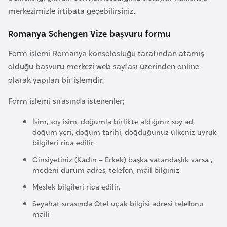
merkezimizle irtibata geçebilirsiniz.
e
n
Romanya Schengen Vize başvuru formu
i
s
Form işlemi Romanya konsolosluğu tarafından atamış
t
olduğu başvuru merkezi web sayfası üzerinden online
a
olarak yapılan bir işlemdir.
n
Form işlemi sırasında istenenler;
E
İsim, soy isim, doğumla birlikte aldığınız soy ad,
doğum yeri, doğum tarihi, doğduğunuz ülkeniz uyruk
s
bilgileri rica edilir.
t
Cinsiyetiniz (Kadın – Erkek) başka vatandaşlık varsa ,
o
medeni durum adres, telefon, mail bilginiz
n
y
Meslek bilgileri rica edilir.
a
Seyahat sırasında Otel uçak bilgisi adresi telefonu
maili