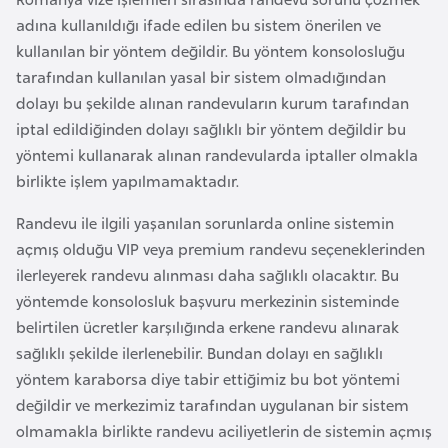
s
adına kullanıldığı ifade edilen bu sistem önerilen ve
a
kullanılan bir yöntem değildir. Bu yöntem konsolosluğu
u
tarafından kullanılan yasal bir sistem olmadığından
dolayı bu şekilde alınan randevuların kurum tarafından
G
iptal edildiğinden dolayı sağlıklı bir yöntem değildir bu
i
yöntemi kullanarak alınan randevularda iptaller olmakla
n
birlikte işlem yapılmamaktadır.
e
Randevu ile ilgili yaşanılan sorunlarda online sistemin
açmış olduğu VIP veya premium randevu seçeneklerinden
G
ilerleyerek randevu alınması daha sağlıklı olacaktır. Bu
r
yöntemde konsolosluk başvuru merkezinin sisteminde
e
belirtilen ücretler karşılığında erkene randevu alınarak
n
sağlıklı şekilde ilerlenebilir. Bundan dolayı en sağlıklı
a
yöntem karaborsa diye tabir ettiğimiz bu bot yöntemi
d
değildir ve merkezimiz tarafından uygulanan bir sistem
a
olmamakla birlikte randevu aciliyetlerin de sistemin açmış