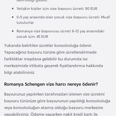
F
Yetişkin kişiler için vize başvuru ücreti: 90 EUR
r
a
0-5 yaş arasında olan çocuk vize başvuru ücreti: Muaf
tutulurlar
n
s
Romanya vize başvurusu ücreti 6-12 yaş arasındaki
çocuk için: 45 EUR
a
Yukarıda belirtilen ücretler konsolosluğa ödenir.
Yapacağınız başvuru türüne göre ücretlendirmede
G
farklılıklar meydana gelebilir bu durumda ise
a
merkezimizle irtibata geçerek fiyatlandırma hakkında
b
bilgi alabilirsiniz.
o
n
Romanya Schengen vize harcı nereye ödenir?
Başvurunuz yapılırken tarafınızdan istenen vize ücretini
G
başvuru türünüze göre başvurunun yapıldığı konsolosluğa
a
veya konsolosluğun atamış olduğu başvuru merkezine
m
yapabilirsiniz. Ödeme yaparken nakit kredi kartı ile
b