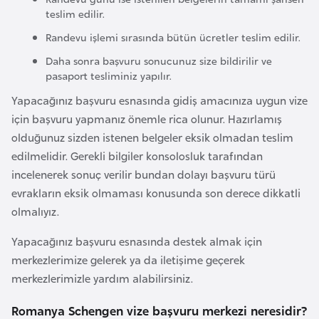
e
teslim edilir.
y
Randevu işlemi sırasında bütün ücretler teslim edilir.
n
Daha sonra başvuru sonucunuz size bildirilir ve
pasaport tesliminiz yapılır.
B
Yapacağınız başvuru esnasında gidiş amacınıza uygun vize
a
için başvuru yapmanız önemle rica olunur. Hazırlamış
n
olduğunuz sizden istenen belgeler eksik olmadan teslim
g
edilmelidir. Gerekli bilgiler konsolosluk tarafından
l
incelenerek sonuç verilir bundan dolayı başvuru türü
a
evrakların eksik olmaması konusunda son derece dikkatli
d
olmalıyız.
e
ş
Yapacağınız başvuru esnasında destek almak için
merkezlerimize gelerek ya da iletişime geçerek
merkezlerimizle yardım alabilirsiniz.
B
e
Romanya Schengen vize başvuru merkezi neresidir?
l