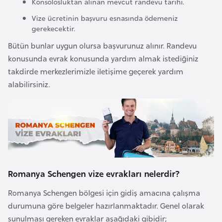
Konsolosluktan alınan mevcut randevu tarihi.
F
Vize ücretinin başvuru esnasında ödemeniz
a
gerekecektir.
s
Bütün bunlar uygun olursa başvurunuz alınır. Randevu
o
konusunda evrak konusunda yardım almak istediğiniz
takdirde merkezlerimizle iletişime geçerek yardım
Ç
alabilirsiniz.
a
d
Ç
e
k
C
Romanya Schengen vize evrakları nelerdir?
u
Romanya Schengen bölgesi için gidiş amacına çalışma
m
durumuna göre belgeler hazırlanmaktadır. Genel olarak
h
sunulması gereken evraklar aşağıdaki gibidir;
u