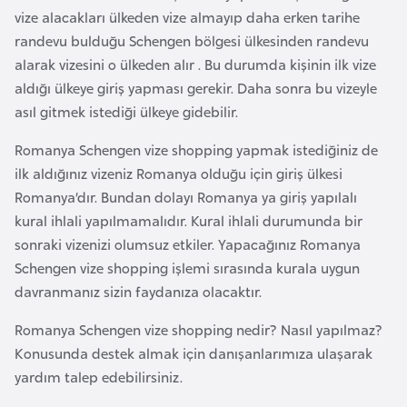
d
vize alacakları ülkeden vize almayıp daha erken tarihe
a
randevu bulduğu Schengen bölgesi ülkesinden randevu
n
alarak vizesini o ülkeden alır . Bu durumda kişinin ilk vize
aldığı ülkeye giriş yapması gerekir. Daha sonra bu vizeyle
asıl gitmek istediği ülkeye gidebilir.
G
u
Romanya Schengen vize shopping yapmak istediğiniz de
y
ilk aldığınız vizeniz Romanya olduğu için giriş ülkesi
a
Romanya’dır. Bundan dolayı Romanya ya giriş yapılalı
n
kural ihlali yapılmamalıdır. Kural ihlali durumunda bir
a
sonraki vizenizi olumsuz etkiler. Yapacağınız Romanya
Schengen vize shopping işlemi sırasında kurala uygun
H
davranmanız sizin faydanıza olacaktır.
i
Romanya Schengen vize shopping nedir? Nasıl yapılmaz?
n
Konusunda destek almak için danışanlarımıza ulaşarak
d
yardım talep edebilirsiniz.
i