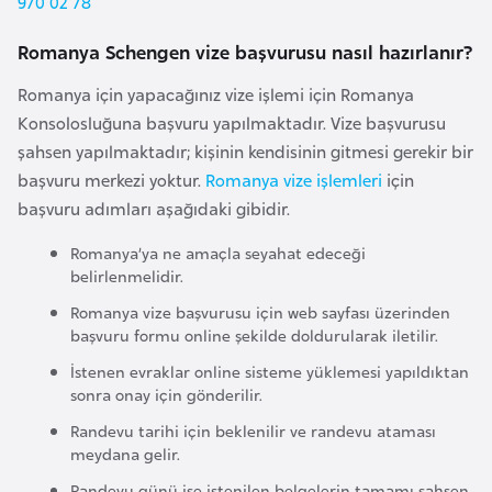
970 02 78
a
l
e
Romanya Schengen vize başvurusu nasıl hazırlanır?
r
A
i
Romanya için yapacağınız vize işlemi için Romanya
z
Konsolosluğuna başvuru yapılmaktadır. Vize başvurusu
e
şahsen yapılmaktadır; kişinin kendisinin gitmesi gerekir bir
r
başvuru merkezi yoktur.
Romanya vize işlemleri
için
b
başvuru adımları aşağıdaki gibidir.
a
y
Romanya’ya ne amaçla seyahat edeceği
c
belirlenmelidir.
a
Romanya vize başvurusu için web sayfası üzerinden
n
başvuru formu online şekilde doldurularak iletilir.
İstenen evraklar online sisteme yüklemesi yapıldıktan
sonra onay için gönderilir.
B
a
Randevu tarihi için beklenilir ve randevu ataması
h
meydana gelir.
r
Randevu günü ise istenilen belgelerin tamamı şahsen