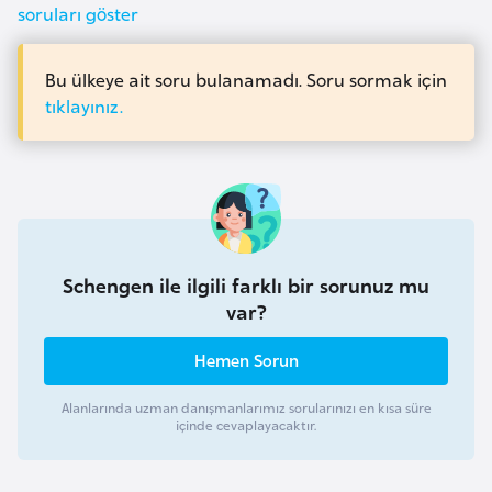
e
soruları göster
I
Bu ülkeye ait soru bulanamadı. Soru sormak için
r
tıklayınız.
a
k
İ
r
Schengen ile ilgili farklı bir sorunuz mu
l
var?
a
n
Hemen Sorun
d
a
Alanlarında uzman danışmanlarımız sorularınızı en kısa süre
içinde cevaplayacaktır.
İ
s