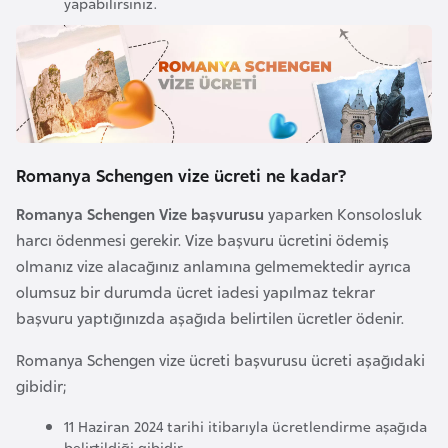
yapabilirsiniz.
a
h
i
l
i
F
Romanya Schengen vize ücreti ne kadar?
i
Romanya Schengen Vize başvurusu
yaparken Konsolosluk
n
harcı ödenmesi gerekir. Vize başvuru ücretini ödemiş
l
olmanız vize alacağınız anlamına gelmemektedir ayrıca
a
olumsuz bir durumda ücret iadesi yapılmaz tekrar
n
başvuru yaptığınızda aşağıda belirtilen ücretler ödenir.
d
i
Romanya Schengen vize ücreti başvurusu ücreti aşağıdaki
y
gibidir;
a
11 Haziran 2024 tarihi itibarıyla ücretlendirme aşağıda
belirtildiği gibidir.