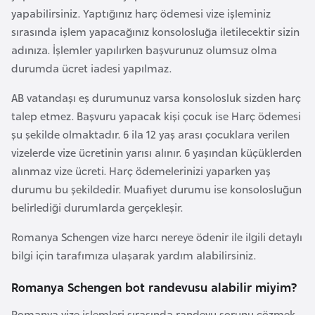
yapabilirsiniz. Yaptığınız harç ödemesi vize işleminiz
i
sırasında işlem yapacağınız konsolosluğa iletilecektir sizin
y
adınıza. İşlemler yapılırken başvurunuz olumsuz olma
a
durumda ücret iadesi yapılmaz.
G
AB vatandaşı eş durumunuz varsa konsolosluk sizden harç
a
talep etmez. Başvuru yapacak kişi çocuk ise Harç ödemesi
n
şu şekilde olmaktadır. 6 ila 12 yaş arası çocuklara verilen
a
vizelerde vize ücretinin yarısı alınır. 6 yaşından küçüklerden
alınmaz vize ücreti. Harç ödemelerinizi yaparken yaş
G
durumu bu şekildedir. Muafiyet durumu ise konsolosluğun
i
belirlediği durumlarda gerçekleşir.
n
Romanya Schengen vize harcı nereye ödenir ile ilgili detaylı
e
bilgi için tarafımıza ulaşarak yardım alabilirsiniz.
B
i
Romanya Schengen bot randevusu alabilir miyim?
s
Romanya vize işlemleri sırasında randevu sorunu çözmek