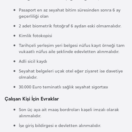
r
Pasaport en az seyahat bitim süresinden sonra 6 ay
i
geçerliliği olan
y
2 adet biometrik fotoğraf 6 aydan eski olmamalıdır.
e
Kimlik fotokopisi
t
i
Tarihçeli yerleşim yeri belgesi nüfus kayıt örneği tam
vukaatlı nüfus aile şeklinde edevletten alınmalıdır.
Adli sicil kaydı
C
e
Seyahat belgeleri uçak otel eğer ziyaret ise davetiye
olmalıdır.
z
a
30.000 Euro teminatlı sağlık seyahat sigortası
y
Çalışan Kişi İçin Evraklar
i
r
Son üç aya ait maaş bordroları kaşeli imzalı olarak
alınmalıdır.
İşe giriş bildirgesi e devletten alınmalıdır.
C