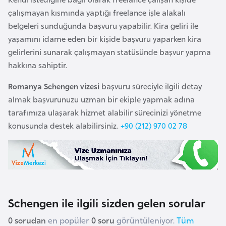
H
çalışmayan kısmında yaptığı freelance işle alakalı
o
belgeleri sunduğunda başvuru yapabilir. Kira geliri ile
l
yaşamını idame eden bir kişide başvuru yaparken kira
l
gelirlerini sunarak çalışmayan statüsünde başvur yapma
a
hakkına sahiptir.
n
d
Romanya Schengen vizesi
başvuru süreciyle ilgili detay
a
almak başvurunuzu uzman bir ekiple yapmak adına
tarafımıza ulaşarak hizmet alabilir sürecinizi yönetme
konusunda destek alabilirsiniz.
+90 (212) 970 02 78
İ
n
g
i
l
t
Schengen ile ilgili sizden gelen sorular
e
r
0 sorudan
en popüler
0 soru
görüntüleniyor.
Tüm