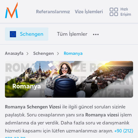
u
Hızlı
s
Referanslarımız
Vize İşlemleri
Başvuru yapmak istediğiniz ülkeyi seçin
Erişim
S
İ
Üye
t
Ülke Seçimi
c
Girişi
r
h
l
Schengen
Tüm İşlemler
a
e
l
e
n
y
g
Anasayfa
Schengen
Romanya
t
a
e
n
i
V
A
i
ş
Romanya
v
z
u
i
e
s
İ
Romanya Schengen Vizesi
ile ilgili güncel soruları sizinle
m
t
ş
paylaştık. Soru cevaplarının yanı sıra
Romanya vizesi
işlem
u
l
adımlarına da yer verdik. Daha fazla soru ve danışmanlık
r
e
hizmeti kapsamı için lütfen uzmanlarımızı arayın.
+90 (212)
y
m