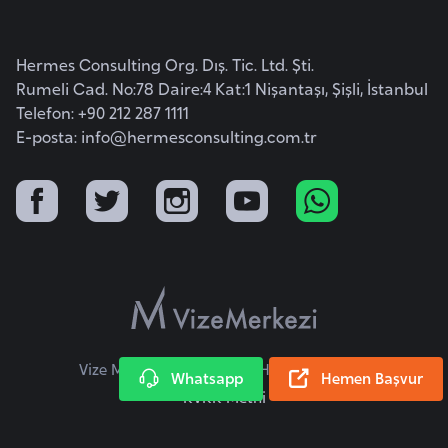
e
ç
Hermes Consulting Org. Dış. Tic. Ltd. Şti.
Rumeli Cad. No:78 Daire:4 Kat:1 Nişantaşı, Şişli, İstanbul
İ
Telefon: +90 212 287 1111
s
E-posta:
info@hermesconsulting.com.tr
v
i
ç
r
e
İ
t
a
Vize Merkezi © 2026 Tüm Hakları Saklıdır.
Whatsapp
Hemen Başvur
l
KVKK Metni
y
a