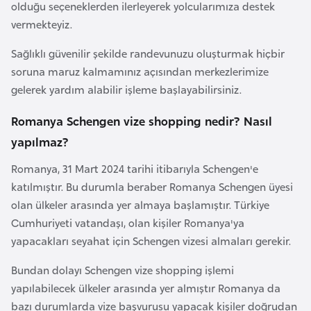
olduğu seçeneklerden ilerleyerek yolcularımıza destek
G
vermekteyiz.
ü
n
Sağlıklı güvenilir şekilde randevunuzu oluşturmak hiçbir
e
soruna maruz kalmamınız açısından merkezlerimize
y
gelerek yardım alabilir işleme başlayabilirsiniz.
K
Romanya Schengen vize shopping nedir? Nasıl
o
r
yapılmaz?
e
Romanya, 31 Mart 2024 tarihi itibarıyla Schengen'e
katılmıştır. Bu durumla beraber Romanya Schengen üyesi
G
olan ülkeler arasında yer almaya başlamıştır. Türkiye
ü
Cumhuriyeti vatandaşı, olan kişiler Romanya'ya
n
yapacakları seyahat için Schengen vizesi almaları gerekir.
e
y
Bundan dolayı Schengen vize shopping işlemi
S
yapılabilecek ülkeler arasında yer almıştır Romanya da
u
bazı durumlarda vize başvurusu yapacak kişiler doğrudan