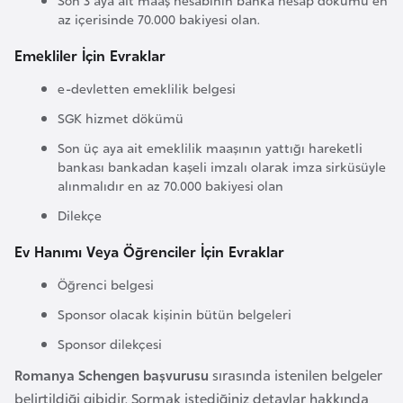
o
az içerisinde 70.000 bakiyesi olan.
Emekliler İçin Evraklar
B
e-devletten emeklilik belgesi
u
l
SGK hizmet dökümü
g
Son üç aya ait emeklilik maaşının yattığı hareketli
a
bankası bankadan kaşeli imzalı olarak imza sirküsüyle
r
alınmalıdır en az 70.000 bakiyesi olan
i
Dilekçe
s
Ev Hanımı Veya Öğrenciler İçin Evraklar
t
a
Öğrenci belgesi
n
Sponsor olacak kişinin bütün belgeleri
Sponsor dilekçesi
E
Romanya Schengen başvurusu
sırasında istenilen belgeler
r
belirtildiği gibidir. Sormak istediğiniz detaylar hakkında
m