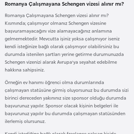
s
Romanya Çalışmayana Schengen vizesi alınır mı?
t
Romanya Çalışmayana Schengen vizesi alınır mı?
a
Kısmında; çalışmıyor olmanız Schengen vizesine
n
başvuramayacağını vize alamayacağınız anlamına
gelmemektedir. Mevcutta işiniz yoksa çalışmıyor iseniz
H
kendi isteğinize bağlı olarak çalışmıyor olabilirsiniz bu
ı
durumda istenilen şartları yerine getirme durumunuzda
r
Schengen vizenizi alarak Avrupa'ya seyahat edebilme
v
hakkına sahipsiniz.
a
t
Örneğin ev hanımı öğrenci olma durumlarında
i
çalışmayan statüsüne girmiş oluyorsunuz bu durumda sizi
s
birinci dereceden yakınınız size sponsor olduğu durumda
t
başvurunuz yapılır. Sponsor olacak kişinin belgeleri ile
a
başvurunuz yapılır bu durumda çalışmayan statüsünden
n
ilerlemiş olursunuz.
Kendi istediğine bağlı olarak freelance çalışan kişide