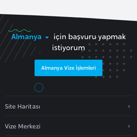
p
a
n
y
Almanya
için başvuru yapmak
a
istiyorum
İ
s
Almanya
Vize İşlemleri
r
a
i
l
Site Haritası
İ
s
Vize Merkezi
v