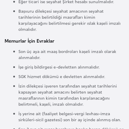
Eğer ticari ise seyahat Şirket hesabı sunulmalıdır.
k
Başvuru dilekçesi seyahat amacının seyahat
a
tarihlerinin belirtildiği masrafları kimin
karşılayacağını belirtilmesi gerekir ıslak kaşeli imzalı
D
olmalıdır.
e
Memurlar İçin Evraklar
m
o
Son üç aya ait maaş bordroları kaşeli imzalı olarak
alınmalıdır.
k
r
İşe giriş bildirgesi e-devletten alınmalıdır.
a
SGK hizmet dökümü e devletten alınmalıdır.
t
İzin dilekçesi işveren tarafından seyahat tarihlerini
i
kapsayan seyahat amacını belirten seyahat
k
masraflarının kimin tarafından karşılanacağını
K
belirtmeli, kaşeli, imzalı olmalıdır.
o
İş yerine ait (faaliyet belgesi-vergi levhası-imza
n
sirküleri-sicil gazetesi) son bir ay içinde alınmış olan.
g
Son 3 aya ait maaş hesabının banka hesap dökümü en