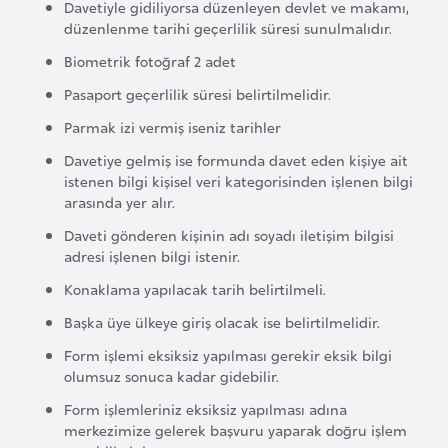
E
Davetiyle gidiliyorsa düzenleyen devlet ve makamı,
düzenlenme tarihi geçerlilik süresi sunulmalıdır.
t
i
Biometrik fotoğraf 2 adet
y
Pasaport geçerlilik süresi belirtilmelidir.
o
Parmak izi vermiş iseniz tarihler
p
y
Davetiye gelmiş ise formunda davet eden kişiye ait
istenen bilgi kişisel veri kategorisinden işlenen bilgi
a
arasında yer alır.
Daveti gönderen kişinin adı soyadı iletişim bilgisi
F
adresi işlenen bilgi istenir.
i
Konaklama yapılacak tarih belirtilmeli.
l
Başka üye ülkeye giriş olacak ise belirtilmelidir.
d
i
Form işlemi eksiksiz yapılması gerekir eksik bilgi
ş
olumsuz sonuca kadar gidebilir.
i
Form işlemleriniz eksiksiz yapılması adına
S
merkezimize gelerek başvuru yaparak doğru işlem