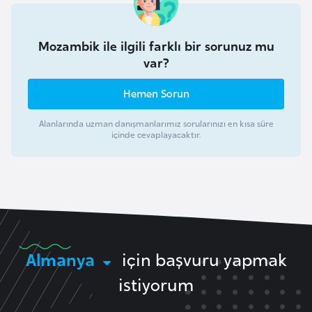
e
y
Mozambik ile ilgili farklı bir sorunuz mu
n
var?
B
Hemen Sorun
a
n
Alanlarında uzman danışmanlarımız sorularınızı en kısa süre
içinde cevaplayacaktır.
g
l
a
d
e
ş
Almanya
için başvuru yapmak
B
istiyorum
e
l