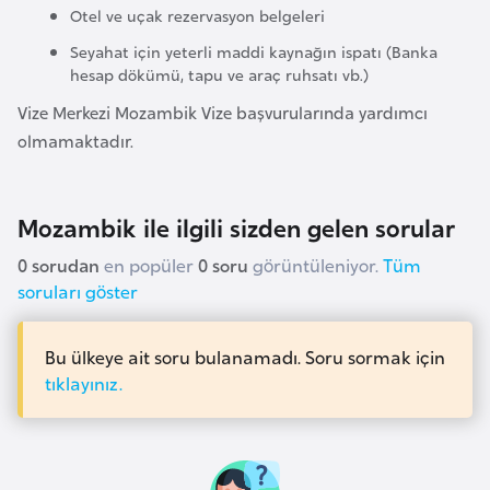
a
l
Otel ve uçak rezervasyon belgeleri
e
Seyahat için yeterli maddi kaynağın ispatı (Banka
r
A
hesap dökümü, tapu ve araç ruhsatı vb.)
i
z
Vize Merkezi Mozambik Vize başvurularında yardımcı
e
olmamaktadır.
r
b
a
Mozambik ile ilgili sizden gelen sorular
y
0 sorudan
en popüler
0 soru
görüntüleniyor.
Tüm
c
soruları göster
a
n
Bu ülkeye ait soru bulanamadı. Soru sormak için
tıklayınız.
B
a
h
r