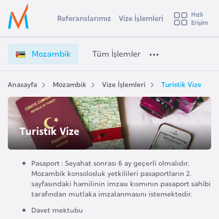
u
Hızlı
s
Referanslarımız
Vize İşlemleri
Başvuru yapmak istediğiniz ülkeyi seçin
Erişim
M
İ
Üye
t
Ülke Seçimi
o
Girişi
r
z
l
Mozambik
Tüm İşlemler
a
a
l
e
m
y
b
Anasayfa
Mozambik
Vize İşlemleri
Turistik Vize
t
a
i
k
i
V
A
Turistik Vize
i
ş
v
z
u
i
e
s
Pasaport : Seyahat sonrası 6 ay geçerli olmalıdır.
İ
m
t
Mozambik konsolosluk yetkilileri pasaportların 2.
ş
sayfasındaki hamilinin imzası kısmının pasaport sahibi
u
l
tarafından mutlaka imzalanmasını istemektedir.
r
e
y
Davet mektubu
m