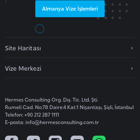
a
Almanya
Vize İşlemleri
r
u
s
Site Haritası
B
e
l
Vize Merkezi
ç
i
k
a
Hermes Consulting Org. Dış. Tic. Ltd. Şti.
Rumeli Cad. No:78 Daire:4 Kat:1 Nişantaşı, Şişli, İstanbul
Telefon: +90 212 287 1111
B
E-posta:
info@hermesconsulting.com.tr
e
n