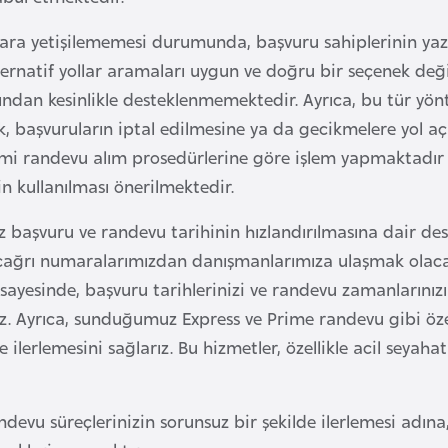
ara yetişilememesi durumunda, başvuru sahiplerinin yaz
ternatif yollar aramaları uygun ve doğru bir seçenek deği
ından kesinlikle desteklenmemektedir. Ayrıca, bu tür yönt
, başvuruların iptal edilmesine ya da gecikmelere yol aç
smi randevu alım prosedürlerine göre işlem yapmaktadır v
n kullanılması önerilmektedir.
iz başvuru ve randevu tarihinin hızlandırılmasına dair d
çağrı numaralarımızdan danışmanlarımıza ulaşmak olacak
sayesinde, başvuru tarihlerinizi ve randevu zamanlarınızı sü
z. Ayrıca, sunduğumuz Express ve Prime randevu gibi öze
lde ilerlemesini sağlarız. Bu hizmetler, özellikle acil seyaha
ndevu süreçlerinizin sorunsuz bir şekilde ilerlemesi adına