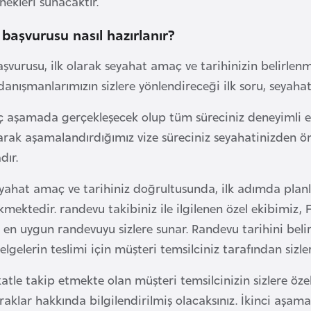
nekleri sunacaktır.
 başvurusu nasıl hazırlanır?
aşvurusu, ilk olarak seyahat amaç ve tarihinizin belirlen
danışmanlarımızın sizlere yönlendireceği ilk soru, seyahat
 aşamada gerçekleşecek olup tüm süreciniz deneyimli eki
arak aşamalandırdığımız vize süreciniz seyahatinizden önc
ır.
eyahat amaç ve tarihiniz doğrultusunda, ilk adımda plan
kmektedir. randevu takibiniz ile ilgilenen özel ekibimiz, 
 en uygun randevuyu sizlere sunar. Randevu tarihini beli
elgelerin teslimi için müşteri temsilciniz tarafından sizlere
atle takip etmekte olan müşteri temsilcinizin sizlere özel 
raklar hakkında bilgilendirilmiş olacaksınız. İkinci aşa