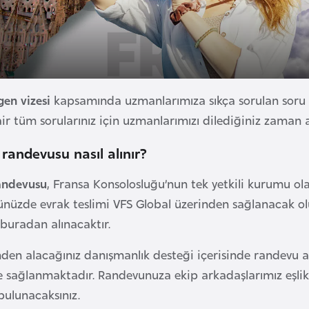
en vizesi
kapsamında uzmanlarımıza sıkça sorulan soru ve y
ir tüm sorularınız için uzmanlarımızı dilediğiniz zaman a
 randevusu nasıl alınır?
randevusu
, Fransa Konsolosluğu’nun tek yetkili kurumu ol
üzde evrak teslimi VFS Global üzerinden sağlanacak olu
 buradan alınacaktır.
nden alacağınız danışmanlık desteği içerisinde randevu a
e sağlanmaktadır. Randevunuza ekip arkadaşlarımız eşlik 
ulunacaksınız.