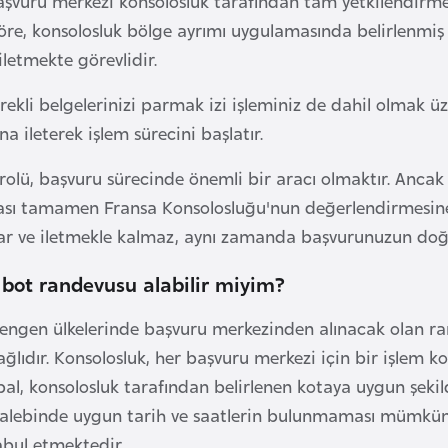
aşvuru merkezi konsolosluk tarafından tam yetkilendirm
 göre, konsolosluk bölge ayrımı uygulamasında belirlenmiş
iletmekte görevlidir.
rekli belgelerinizi parmak izi işleminiz de dahil olmak üz
a ileterek işlem sürecini başlatır.
 rolü, başvuru sürecinde önemli bir aracı olmaktır. Anca
ı tamamen Fransa Konsolosluğu'nun değerlendirmesine b
lar ve iletmekle kalmaz, aynı zamanda başvurunuzun doğru 
 bot randevusu alabilir miyim?
engen ülkelerinde başvuru merkezinden alınacak olan ran
ğlıdır. Konsolosluk, her başvuru merkezi için bir işlem ko
lobal, konsolosluk tarafından belirlenen kotaya uygun şek
alebinde uygun tarih ve saatlerin bulunmaması mümkündür
abul etmektedir.