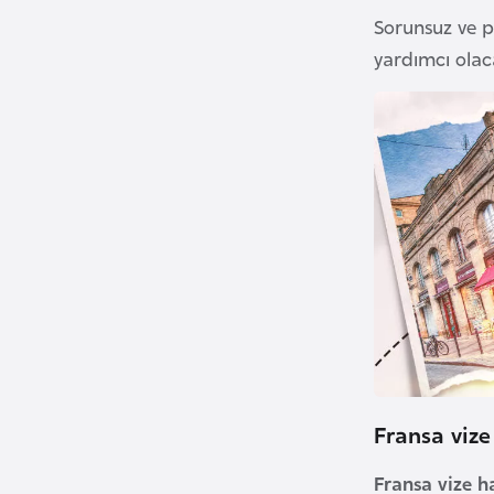
Sorunsuz ve p
a
h
yardımcı olaca
r
e
y
n
B
a
n
g
l
a
d
Fransa vize
e
ş
Fransa vize h