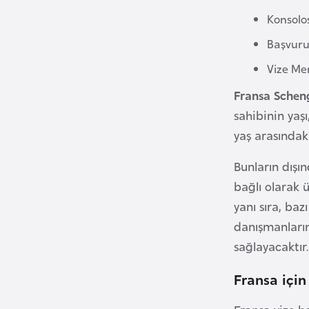
B
Konsolos
e
Başvuru
n
i
Vize Mer
n
Fransa Scheng
sahibinin yaşı
B
yaş arasındaki
o
s
Bunların dışın
n
bağlı olarak 
a
yanı sıra, ba
H
danışmanların
e
sağlayacaktır.
r
s
Fransa için
e
k