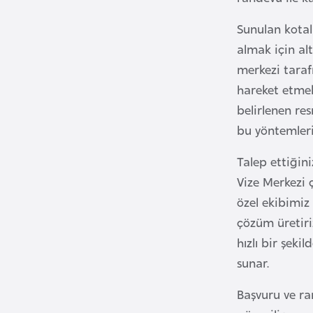
i
Sunulan kotal
n
almak için al
a
merkezi taraf
F
hareket etmek
a
s
belirlenen re
o
bu yöntemleri
Talep ettiğin
Ç
Vize Merkezi 
a
özel ekibimiz 
d
çözüm üretiri
hızlı bir şeki
Ç
sunar.
e
k
Başvuru ve ra
C