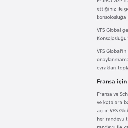
Fransa vize b
ettiğiniz ile
B
konsolosluğa 
u
l
VFS Global ge
g
Konsolosluğu'n
a
VFS Global'in
r
i
onaylanmamas
s
evrakları top
t
Fransa için
a
n
Fransa ve Sch
ve kotalara ba
B
açılır. VFS G
u
her randevu t
r
randevu ile k
k