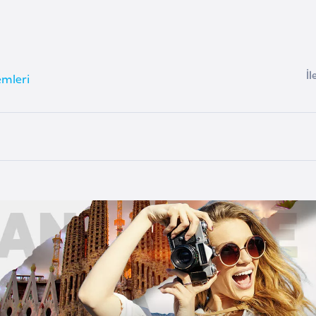
İl
emleri