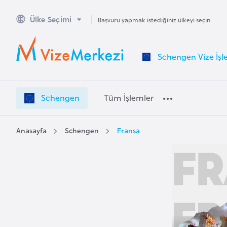
Ülke Seçimi
A
Başvuru yapmak istediğiniz ülkeyi seçin
v
u
Schengen Vize İşl
s
t
r
Schengen
Tüm İşlemler
a
l
y
Anasayfa
Schengen
Fransa
a
A
v
u
s
t