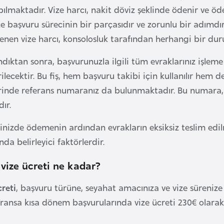
ılmaktadır. Vize harcı, nakit döviz şeklinde ödenir ve ödeme
e başvuru sürecinin bir parçasıdır ve zorunlu bir adımdı
denen vize harcı, konsolosluk tarafından herhangi bir d
dıktan sonra, başvurunuzla ilgili tüm evraklarınız işleme
rilecektir. Bu fiş, hem başvuru takibi için kullanılır hem
zerinde referans numaranız da bulunmaktadır. Bu numar
ır.
inizde ödemenin ardından evrakların eksiksiz teslim edil
a belirleyici faktörlerdir.
 vize ücreti ne kadar?
creti
, başvuru türüne, seyahat amacınıza ve vize sürenize g
ransa kısa dönem başvurularında vize ücreti 230€ olarak 