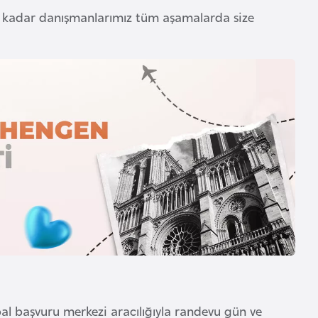
ne kadar danışmanlarımız tüm aşamalarda size
bal başvuru merkezi aracılığıyla randevu gün ve