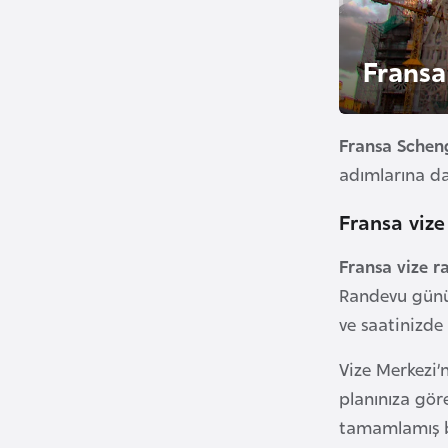
u
r
Fransa
y
a
Fransa Scheng
A
adımlarına da
z
e
Fransa vize
r
b
Fransa vize 
a
Randevu günün
y
ve saatinizde
c
a
Vize Merkezi’
n
planınıza gör
tamamlamış b
B