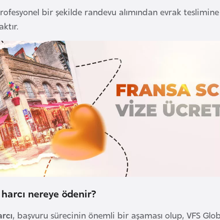
rofesyonel bir şekilde randevu alımından evrak teslimi
ktır.
 harcı nereye ödenir?
arcı
, başvuru sürecinin önemli bir aşaması olup, VFS Glo