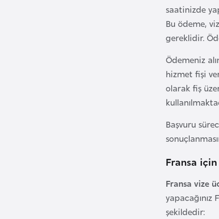
saatinizde yap
B
Bu ödeme, viz
e
gereklidir. Ö
l
a
Ödemeniz alın
r
hizmet fişi ve
u
olarak fiş ü
s
kullanılmaktad
B
Başvuru sürec
e
sonuçlanmasınd
l
ç
Fransa için
i
Fransa vize ü
k
yapacağınız F
a
şekildedir: