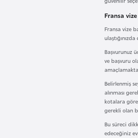
güvenilir seçe
u
m
Fransa vize
h
u
Fransa vize b
r
ulaştığınızda 
i
y
Başvurunuz üç
e
ve başvuru ol
t
amaçlamaktad
i
Belirlenmiş s
C
alınması gere
e
kotalara göre
z
gerekli olan b
a
Bu süreci dikk
y
i
edeceğiniz ev