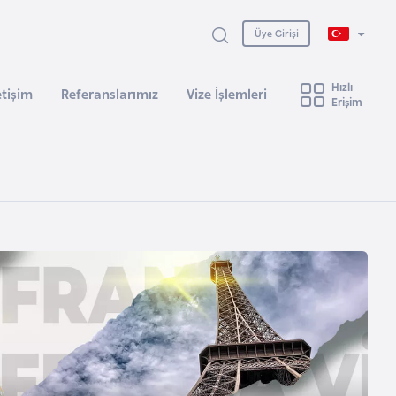
Üye Girişi
Hızlı
etişim
Referanslarımız
Vize İşlemleri
Erişim