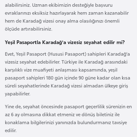
alabilirsiniz. Uzman ekibimizin desteğiyle başvuru
i
evraklarınızı eksiksiz hazırlayarak hem zaman kazanabilir
y
hem de Karadağ vizesi onay alma olasılığınızı önemli
a
ölçüde artırabilirsiniz.
G
Yeşil Pasaportla Karadağ'a vizesiz seyahat edilir mi?
a
Evet, Yeşil Pasaport (Hususi Pasaport) sahipleri Karadağ’a
n
vizesiz seyahat edebilirler. Türkiye ile Karadağ arasındaki
a
karşılıklı vize muafiyeti anlaşması kapsamında, yeşil
pasaport sahipleri 180 gün içinde 90 güne kadar olan kısa
G
süreli seyahatlerinde Karadağ vizesi almadan ülkeye giriş
i
yapabilirler.
n
e
Yine de, seyahat öncesinde pasaport geçerlilik sürenizin en
B
az 6 ay olmasına dikkat etmeniz ve dönüş biletiniz ile
i
konaklama bilgilerinizi yanınızda bulundurmanız tavsiye
s
edilir.