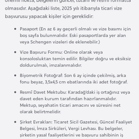
i
olmasıdır. Aşağıdaki liste, 2025 yılı itibarıyla ticari vize
b
başvurusu yapacak kişiler için gereklidir:
u
t
Pasaport (En az 6 ay geçerli olmalı ve vize basımı için
i
boş sayfa bulunmalıdır. Eski pasaportlarda yer alan
veya Schengen vizeleri de eklenebilir.)
Ç
Vize Başvuru Formu: Online olarak veya
konsolosluktan temin edilir. Bilgiler doğru ve eksiksiz
i
doldurulmalı, imzalanmalıdır.
n
Biyometrik Fotoğraf: Son 6 ay içinde çekilmiş, arka
fonu beyaz, 3,5x4,5 cm ebatlarında iki adet fotoğraf.
D
Resmî Davet Mektubu: Karadağ’daki iş ortağınız veya
a
davet eden kurum tarafından hazırlanmalıdır.
n
Mektup, seyahatin ticari amacını ve süresini net
i
olarak belirtmelidir.
m
Şirket Evrakları: Ticaret Sicil Gazetesi, Güncel Faaliyet
a
Belgesi, İmza Sirküleri, Vergi Levhası. Bu belgeler,
r
şirketin yasal faaliyetlerini ve başvuru sahibinin iş