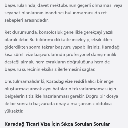
a
başvurularında, davet mektubunun geçerli olmaması veya
h
seyahat planlarının inandırıcı bulunmaması da ret
i
sebepleri arasındadır.
l
i
Ret durumunda, konsolosluk genellikle gerekçeyi yazılı
olarak iletir. Bu bildirimi dikkatle inceleyip, eksiklikleri
giderdikten sonra tekrar başvuru yapabilirsiniz. Karadağ
F
kısa süreli vize başvurularında profesyonel danışmanlık
i
desteği almak, hem evrakların doğruluğunu hem de
n
başvuru sürecinin eksiksiz ilerlemesini sağlar.
l
a
Unutulmamalıdır ki,
Karadağ vize reddi
kalıcı bir engel
n
oluşturmaz; ancak aynı hataların tekrarlanmaması için
d
belgelerin titizlikle hazırlanması gerekir. Doğru bir dosya
i
ile bir sonraki başvuruda onay alma şansınız oldukça
y
yüksektir.
a
Karadağ Ticari Vize İçin Sıkça Sorulan Sorular