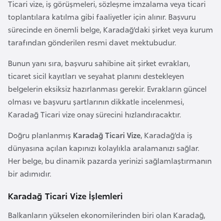
a
e
Ticari vize, iş görüşmeleri, sözleşme imzalama veya ticari
r
toplantılara katılma gibi faaliyetler için alınır. Başvuru
i
sürecinde en önemli belge, Karadağ’daki şirket veya kurum
A
tarafından gönderilen resmi davet mektubudur.
z
e
Bunun yanı sıra, başvuru sahibine ait şirket evrakları,
r
ticaret sicil kayıtları ve seyahat planını destekleyen
b
belgelerin eksiksiz hazırlanması gerekir. Evrakların güncel
a
olması ve başvuru şartlarının dikkatle incelenmesi,
y
Karadağ Ticari vize onay sürecini hızlandıracaktır.
c
Doğru planlanmış
Karadağ Ticari Vize
, Karadağ’da iş
a
dünyasına açılan kapınızı kolaylıkla aralamanızı sağlar.
n
Her belge, bu dinamik pazarda yerinizi sağlamlaştırmanın
bir adımıdır.
B
a
Karadağ Ticari Vize İşlemleri
h
Balkanların yükselen ekonomilerinden biri olan Karadağ,
r