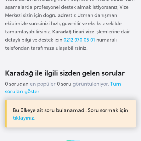
s
aşamalarda profesyonel destek almak istiyorsanız, Vize
t
Merkezi sizin için doğru adrestir. Uzman danışman
a
ekibimizle sürecinizi hızlı, güvenilir ve eksiksiz şekilde
n
tamamlayabilirsiniz.
Karadağ ticari vize
işlemlerine dair
detaylı bilgi ve destek için
0212 970 05 01
numaralı
H
telefondan tarafımıza ulaşabilirsiniz.
ı
r
v
Karadağ ile ilgili sizden gelen sorular
a
0 sorudan
en popüler
0 soru
görüntüleniyor.
Tüm
t
soruları göster
i
s
t
Bu ülkeye ait soru bulanamadı. Soru sormak için
a
tıklayınız.
n