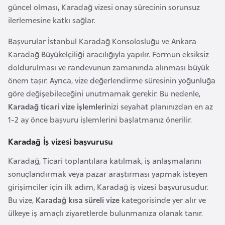
güncel olması, Karadağ vizesi onay sürecinin sorunsuz
a
ilerlemesine katkı sağlar.
r
u
Başvurular İstanbul Karadağ Konsolosluğu ve Ankara
s
Karadağ Büyükelçiliği aracılığıyla yapılır. Formun eksiksiz
doldurulması ve randevunun zamanında alınması büyük
önem taşır. Ayrıca, vize değerlendirme süresinin yoğunluğa
B
göre değişebileceğini unutmamak gerekir. Bu nedenle,
e
Karadağ ticari vize işlemleri
nizi seyahat planınızdan en az
l
1-2 ay önce başvuru işlemlerini başlatmanız önerilir.
ç
i
Karadağ İş vizesi başvurusu
k
a
Karadağ, Ticari toplantılara katılmak, iş anlaşmalarını
sonuçlandırmak veya pazar araştırması yapmak isteyen
girişimciler için ilk adım, Karadağ iş vizesi başvurusudur.
B
Bu vize,
Karadağ kısa süreli vize
kategorisinde yer alır ve
e
ülkeye iş amaçlı ziyaretlerde bulunmanıza olanak tanır.
n