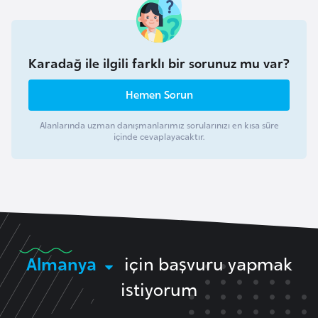
H
o
l
Karadağ ile ilgili farklı bir sorunuz mu var?
l
a
Hemen Sorun
n
d
Alanlarında uzman danışmanlarımız sorularınızı en kısa süre
a
içinde cevaplayacaktır.
İ
n
g
i
l
Almanya
için başvuru yapmak
t
istiyorum
e
r