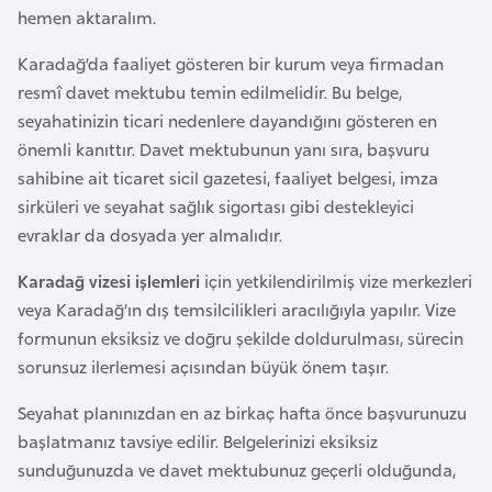
F
hemen aktaralım.
a
Karadağ’da faaliyet gösteren bir kurum veya firmadan
s
resmî davet mektubu temin edilmelidir. Bu belge,
o
seyahatinizin ticari nedenlere dayandığını gösteren en
önemli kanıttır. Davet mektubunun yanı sıra, başvuru
Ç
sahibine ait ticaret sicil gazetesi, faaliyet belgesi, imza
a
sirküleri ve seyahat sağlık sigortası gibi destekleyici
d
evraklar da dosyada yer almalıdır.
Karadağ vizesi işlemleri
için yetkilendirilmiş vize merkezleri
Ç
veya Karadağ’ın dış temsilcilikleri aracılığıyla yapılır. Vize
e
formunun eksiksiz ve doğru şekilde doldurulması, sürecin
k
sorunsuz ilerlemesi açısından büyük önem taşır.
C
u
Seyahat planınızdan en az birkaç hafta önce başvurunuzu
m
başlatmanız tavsiye edilir. Belgelerinizi eksiksiz
h
sunduğunuzda ve davet mektubunuz geçerli olduğunda,
u