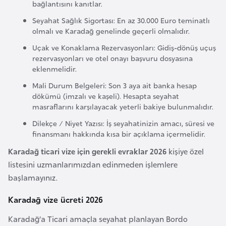
bağlantısını kanıtlar.
k
a
Seyahat Sağlık Sigortası: En az 30.000 Euro teminatlı
olmalı ve Karadağ genelinde geçerli olmalıdır.
Uçak ve Konaklama Rezervasyonları: Gidiş-dönüş uçuş
D
rezervasyonları ve otel onayı başvuru dosyasına
e
eklenmelidir.
m
Mali Durum Belgeleri: Son 3 aya ait banka hesap
o
dökümü (imzalı ve kaşeli). Hesapta seyahat
k
masraflarını karşılayacak yeterli bakiye bulunmalıdır.
r
Dilekçe / Niyet Yazısı: İş seyahatinizin amacı, süresi ve
a
finansmanı hakkında kısa bir açıklama içermelidir.
t
Karadağ ticari vize için gerekli evraklar 2026
kişiye özel
i
listesini uzmanlarımızdan edinmeden işlemlere
k
başlamayınız.
K
o
Karadağ vize ücreti 2026
n
Karadağ’a Ticari amaçla seyahat planlayan Bordo
g