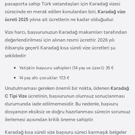
pasaporta sahip Türk vatandaşları için Karadağ vizesi
o
sürecinde en merak edilen konulardan biri,
Karadağ vize
ücreti 2025
yılına ait ücretlerin ne kadar olduğudur.
B
u
Vize harcı, başvurunuzun Karadağ makamları tarafından
l
değerlendirilmesi için alınan resmi ücrettir. 2026 yılı
g
itibarıyla geçerli Karadağ kısa süreli vize ücretleri şu
a
şekildedir:
r
Yetişkin başvuru sahipleri (14 yaş ve üzeri): 35 €
i
s
14 yaş altı çocuklar: 17,5 €
t
Unutulmaması gereken önemli bir nokta, ödenen
Karadağ
a
C Tipi Vize
ücretinin, başvurunun olumsuz sonuçlanması
n
durumunda iade edilmemesidir. Bu nedenle, başvuru
dosyanızın eksiksiz ve doğru hazırlanması sürecin sorunsuz
E
ilerlemesi açısından kritik öneme sahiptir.
r
Karadağ kısa süreli vize başvuru süreci karmaşık belgeler
m