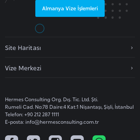
e
Almanya
Vize İşlemleri
I
r
a
k
Site Haritası
İ
Vize Merkezi
r
l
a
n
Hermes Consulting Org. Dış. Tic. Ltd. Şti.
d
Rumeli Cad. No:78 Daire:4 Kat:1 Nişantaşı, Şişli, İstanbul
a
Telefon: +90 212 287 1111
E-posta:
info@hermesconsulting.com.tr
İ
s