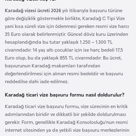
G
Karadağ vizesi ücreti 2026
yılı itibarıyla başvuru türüne
ü
göre değişiklik göstermekle birlikte, Karadağ C Tipi Vize
n
yani kısa süreli vize için ödenmesi gereken resmi vize harcı
e
35 Euro olarak belirlenmiştir. Güncel döviz kuru üzerinden
y
hesaplandığında bu tutar yaklaşık 1.250 – 1.300 TL
K
civarındadır. 14 yaş altı çocuklar için ise harç bedeli 17,5
o
Euro olup, bu da yaklaşık 855 TL civarındadır. Bu ücret,
r
başvurunun Karadağ makamları tarafından
e
değerlendirilmesi için alınan resmi bedeldir ve başvuru
reddedilse dahi iade edilmez.
G
ü
Karadağ ticari vize başvuru formu nasıl doldurulur?
n
Karadağ ticari vize başvuru formu, vize sürecinin en kritik
e
adımlarından biridir ve dikkatli bir şekilde doldurulması
y
gerekir. Form, genellikle Karadağ Konsolosluğu’nun resmi
S
internet sitesinden ya da yetkili vize başvuru merkezlerinin
u