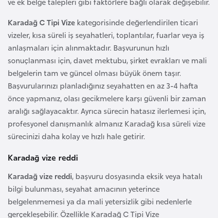
E
ve ek belge talepleri gibi faktörlere bağlı olarak değişebilir.
t
Karadağ C Tipi Vize
kategorisinde değerlendirilen ticari
i
vizeler, kısa süreli iş seyahatleri, toplantılar, fuarlar veya iş
y
anlaşmaları için alınmaktadır. Başvurunun hızlı
o
sonuçlanması için, davet mektubu, şirket evrakları ve mali
p
belgelerin tam ve güncel olması büyük önem taşır.
y
Başvurularınızı planladığınız seyahatten en az 3-4 hafta
a
önce yapmanız, olası gecikmelere karşı güvenli bir zaman
aralığı sağlayacaktır. Ayrıca sürecin hatasız ilerlemesi için,
F
profesyonel danışmanlık almanız Karadağ kısa süreli vize
i
sürecinizi daha kolay ve hızlı hale getirir.
l
d
Karadağ vize reddi
i
Karadağ vize reddi
, başvuru dosyasında eksik veya hatalı
ş
bilgi bulunması, seyahat amacının yeterince
i
belgelenmemesi ya da mali yetersizlik gibi nedenlerle
S
gerçekleşebilir. Özellikle Karadağ C Tipi Vize