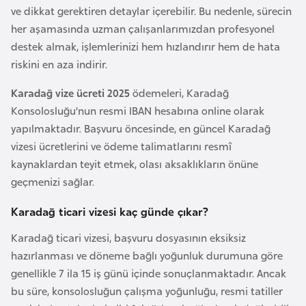
ve dikkat gerektiren detaylar içerebilir. Bu nedenle, sürecin
e
her aşamasında uzman çalışanlarımızdan profesyonel
n
destek almak, işlemlerinizi hem hızlandırır hem de hata
i
riskini en aza indirir.
s
t
Karadağ vize ücreti 2025
ödemeleri, Karadağ
a
Konsolosluğu’nun resmi IBAN hesabına online olarak
n
yapılmaktadır. Başvuru öncesinde, en güncel Karadağ
vizesi ücretlerini ve ödeme talimatlarını resmî
E
kaynaklardan teyit etmek, olası aksaklıkların önüne
s
geçmenizi sağlar.
t
Karadağ ticari vizesi kaç günde çıkar?
o
n
Karadağ ticari vizesi, başvuru dosyasının eksiksiz
y
hazırlanması ve döneme bağlı yoğunluk durumuna göre
a
genellikle 7 ila 15 iş günü içinde sonuçlanmaktadır. Ancak
bu süre, konsolosluğun çalışma yoğunluğu, resmi tatiller