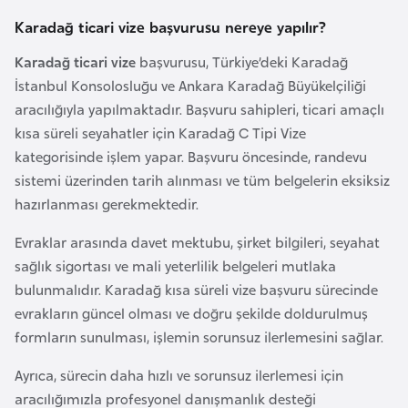
F
Karadağ ticari vize başvurusu nereye yapılır?
r
a
Karadağ ticari vize
başvurusu, Türkiye’deki Karadağ
n
İstanbul Konsolosluğu ve Ankara Karadağ Büyükelçiliği
s
aracılığıyla yapılmaktadır. Başvuru sahipleri, ticari amaçlı
a
kısa süreli seyahatler için Karadağ C Tipi Vize
kategorisinde işlem yapar. Başvuru öncesinde, randevu
sistemi üzerinden tarih alınması ve tüm belgelerin eksiksiz
G
hazırlanması gerekmektedir.
a
b
Evraklar arasında davet mektubu, şirket bilgileri, seyahat
o
sağlık sigortası ve mali yeterlilik belgeleri mutlaka
n
bulunmalıdır. Karadağ kısa süreli vize başvuru sürecinde
evrakların güncel olması ve doğru şekilde doldurulmuş
G
formların sunulması, işlemin sorunsuz ilerlemesini sağlar.
a
Ayrıca, sürecin daha hızlı ve sorunsuz ilerlemesi için
m
aracılığımızla profesyonel danışmanlık desteği
b