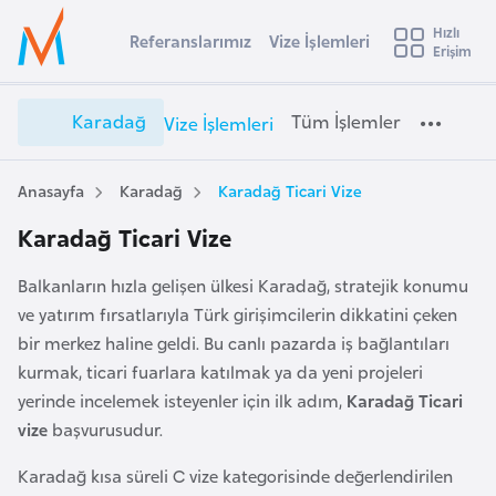
u
Hızlı
s
Referanslarımız
Vize İşlemleri
Başvuru yapmak istediğiniz ülkeyi seçin
Erişim
K
İ
Üye
t
Ülke Seçimi
a
Girişi
r
r
l
Karadağ
Tüm İşlemler
Vize İşlemleri
a
a
l
e
d
y
a
Anasayfa
Karadağ
Karadağ Ticari Vize
t
a
ğ
Karadağ Ticari Vize
V
i
i
A
Balkanların hızla gelişen ülkesi Karadağ, stratejik konumu
z
ş
v
ve yatırım fırsatlarıyla Türk girişimcilerin dikkatini çeken
e
u
i
bir merkez haline geldi. Bu canlı pazarda iş bağlantıları
İ
s
ş
kurmak, ticari fuarlara katılmak ya da yeni projeleri
m
t
l
yerinde incelemek isteyenler için ilk adım,
Karadağ Ticari
u
e
vize
başvurusudur.
r
m
y
Karadağ kısa süreli C vize kategorisinde değerlendirilen
l