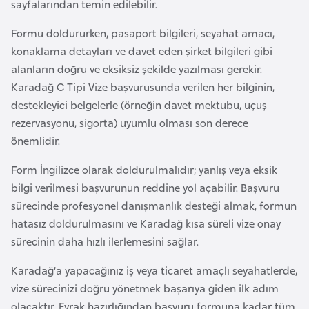
sayfalarından temin edilebilir.
d
a
Formu doldururken, pasaport bilgileri, seyahat amacı,
n
konaklama detayları ve davet eden şirket bilgileri gibi
alanların doğru ve eksiksiz şekilde yazılması gerekir.
Karadağ C Tipi Vize başvurusunda verilen her bilginin,
G
destekleyici belgelerle (örneğin davet mektubu, uçuş
u
rezervasyonu, sigorta) uyumlu olması son derece
y
önemlidir.
a
n
Form İngilizce olarak doldurulmalıdır; yanlış veya eksik
a
bilgi verilmesi başvurunun reddine yol açabilir. Başvuru
sürecinde profesyonel danışmanlık desteği almak, formun
H
hatasız doldurulmasını ve Karadağ kısa süreli vize onay
i
sürecinin daha hızlı ilerlemesini sağlar.
n
Karadağ’a yapacağınız iş veya ticaret amaçlı seyahatlerde,
d
vize sürecinizi doğru yönetmek başarıya giden ilk adım
i
olacaktır. Evrak hazırlığından başvuru formuna kadar tüm