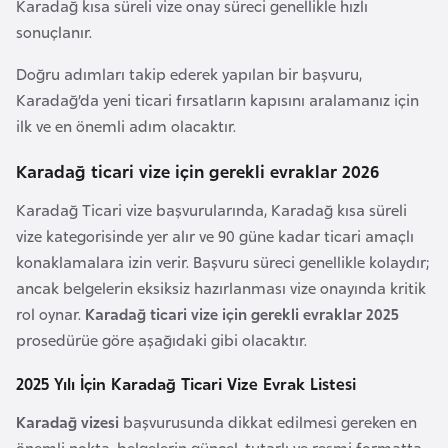
Karadağ kısa süreli vize onay süreci genellikle hızlı
r
sonuçlanır.
i
Doğru adımları takip ederek yapılan bir başvuru,
y
Karadağ’da yeni ticari fırsatların kapısını aralamanız için
e
ilk ve en önemli adım olacaktır.
t
i
Karadağ ticari vize için gerekli evraklar 2026
Karadağ Ticari vize başvurularında, Karadağ kısa süreli
C
vize kategorisinde yer alır ve 90 güne kadar ticari amaçlı
e
konaklamalara izin verir. Başvuru süreci genellikle kolaydır;
z
ancak belgelerin eksiksiz hazırlanması vize onayında kritik
a
rol oynar.
Karadağ ticari vize için gerekli evraklar 2025
y
prosedürüe göre aşağıdaki gibi olacaktır.
i
r
2025 Yılı İçin Karadağ Ticari Vize Evrak Listesi
Karadağ vizesi
başvurusunda dikkat edilmesi gereken en
C
önemli nokta, belgelerin güncel, tutarlı ve resmi formatta