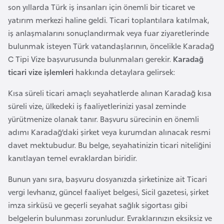
son yıllarda Türk iş insanları için önemli bir ticaret ve
e
yatırım merkezi haline geldi. Ticari toplantılara katılmak,
y
iş anlaşmalarını sonuçlandırmak veya fuar ziyaretlerinde
n
bulunmak isteyen Türk vatandaşlarının, öncelikle Karadağ
C Tipi Vize başvurusunda bulunmaları gerekir.
Karadağ
B
ticari vize işlemleri
hakkında detaylara gelirsek:
a
n
Kısa süreli ticari amaçlı seyahatlerde alınan Karadağ kısa
g
süreli vize, ülkedeki iş faaliyetlerinizi yasal zeminde
l
yürütmenize olanak tanır. Başvuru sürecinin en önemli
a
adımı Karadağ’daki şirket veya kurumdan alınacak resmi
d
davet mektubudur. Bu belge, seyahatinizin ticari niteliğini
e
kanıtlayan temel evraklardan biridir.
ş
Bunun yanı sıra, başvuru dosyanızda şirketinize ait Ticari
vergi levhanız, güncel faaliyet belgesi, Sicil gazetesi, şirket
B
imza sirküsü ve geçerli seyahat sağlık sigortası gibi
e
belgelerin bulunması zorunludur. Evraklarınızın eksiksiz ve
l