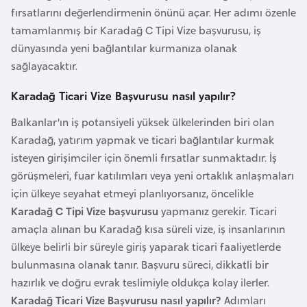
l
fırsatlarını değerlendirmenin önünü açar. Her adımı özenle
g
tamamlanmış bir Karadağ C Tipi Vize başvurusu, iş
a
dünyasında yeni bağlantılar kurmanıza olanak
r
sağlayacaktır.
i
Karadağ Ticari Vize Başvurusu nasıl yapılır?
s
t
Balkanlar’ın iş potansiyeli yüksek ülkelerinden biri olan
a
Karadağ, yatırım yapmak ve ticari bağlantılar kurmak
n
isteyen girişimciler için önemli fırsatlar sunmaktadır. İş
görüşmeleri, fuar katılımları veya yeni ortaklık anlaşmaları
B
için ülkeye seyahat etmeyi planlıyorsanız, öncelikle
u
Karadağ C Tipi Vize başvurusu
yapmanız gerekir. Ticari
r
amaçla alınan bu Karadağ kısa süreli vize, iş insanlarının
k
ülkeye belirli bir süreyle giriş yaparak ticari faaliyetlerde
i
bulunmasına olanak tanır. Başvuru süreci, dikkatli bir
n
hazırlık ve doğru evrak teslimiyle oldukça kolay ilerler.
a
Karadağ Ticari Vize Başvurusu nasıl yapılır?
Adımları