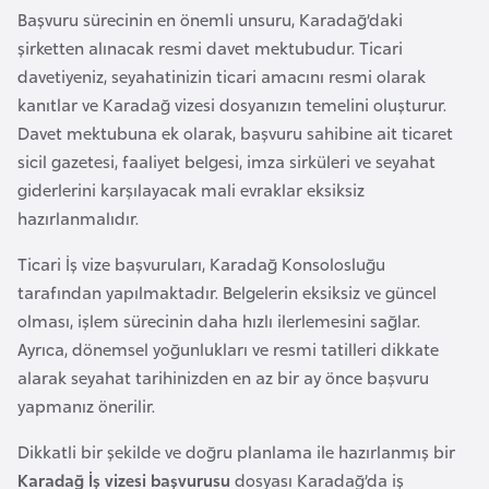
i
Başvuru sürecinin en önemli unsuru, Karadağ’daki
n
şirketten alınacak resmi davet mektubudur. Ticari
davetiyeniz, seyahatinizin ticari amacını resmi olarak
B
kanıtlar ve Karadağ vizesi dosyanızın temelini oluşturur.
o
Davet mektubuna ek olarak, başvuru sahibine ait ticaret
s
sicil gazetesi, faaliyet belgesi, imza sirküleri ve seyahat
n
giderlerini karşılayacak mali evraklar eksiksiz
a
hazırlanmalıdır.
H
Ticari İş vize başvuruları, Karadağ Konsolosluğu
e
tarafından yapılmaktadır. Belgelerin eksiksiz ve güncel
r
olması, işlem sürecinin daha hızlı ilerlemesini sağlar.
s
Ayrıca, dönemsel yoğunlukları ve resmi tatilleri dikkate
e
alarak seyahat tarihinizden en az bir ay önce başvuru
k
yapmanız önerilir.
B
Dikkatli bir şekilde ve doğru planlama ile hazırlanmış bir
u
Karadağ İş vizesi başvurusu
dosyası Karadağ’da iş