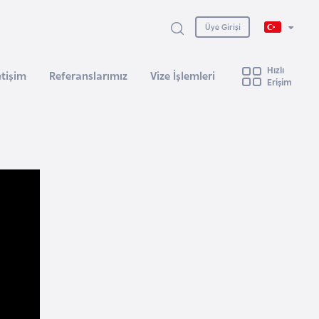
Üye Girişi
Hızlı
etişim
Referanslarımız
Vize İşlemleri
Erişim