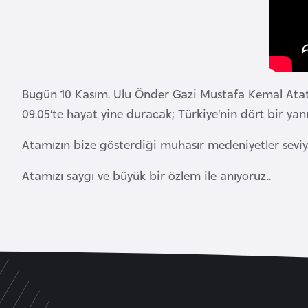
u
r
y
a
Bugün 10 Kasım. Ulu Önder Gazi Mustafa Kemal Atatür
A
09.05’te hayat yine duracak; Türkiye’nin dört bir ya
z
e
Atamızın bize gösterdiği muhasır medeniyetler sevi
r
Atamızı saygı ve büyük bir özlem ile anıyoruz..
b
a
y
c
a
n
B