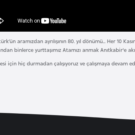
k’ün aramızdan ayrılışının 80. yıl dönümü... Her 10 Kası
nından binlerce yurttaşımız Atamızı anmak Anıtkabir'e ak
yesi için hiç durmadan çalışıyoruz ve çalışmaya devam e