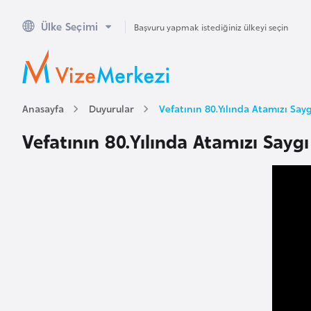
Ülke Seçimi
A
Başvuru yapmak istediğiniz ülkeyi seçin
v
u
s
t
Anasayfa
Duyurular
Vefatının 80.Yılında Atamızı Sayg
r
Vefatının 80.Yılında Atamızı Saygı
a
l
y
a
A
v
u
s
t