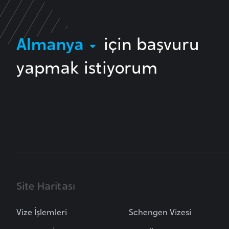
a
h
Almanya
için başvuru
r
e
yapmak istiyorum
y
n
B
a
n
g
l
a
Site Haritası
d
e
Vize İşlemleri
Schengen Vizesi
ş