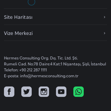
a
r
Site Haritası
u
s
Vize Merkezi
B
e
l
Hermes Consulting Org. Dış. Tic. Ltd. Şti.
ç
Rumeli Cad. No:78 Daire:4 Kat:1 Nişantaşı, Şişli, İstanbul
i
Telefon: +90 212 287 1111
k
E-posta:
info@hermesconsulting.com.tr
a
B
e
n