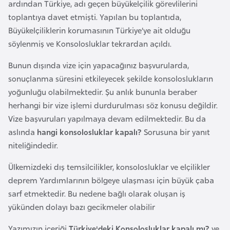
ardından Türkiye, adı geçen büyükelçilik görevlilerini
a
toplantıya davet etmişti. Yapılan bu toplantıda,
Büyükelçiliklerin korumasının Türkiye’ye ait olduğu
A
söylenmiş ve Konsolosluklar tekrardan açıldı.
z
e
Bunun dışında vize için yapacağınız başvurularda,
r
sonuçlanma süresini etkileyecek şekilde konsoloslukların
b
yoğunluğu olabilmektedir. Şu anlık bununla beraber
a
herhangi bir vize işlemi durdurulması söz konusu değildir.
y
Vize başvuruları yapılmaya devam edilmektedir. Bu da
c
aslında
hangi konsolosluklar kapalı?
Sorusuna bir yanıt
a
niteliğindedir.
n
Ülkemizdeki dış temsilcilikler, konsolosluklar ve elçilikler
deprem Yardımlarının bölgeye ulaşması için büyük çaba
B
sarf etmektedir. Bu nedene bağlı olarak oluşan iş
a
yükünden dolayı bazı gecikmeler olabilir
h
r
Yazımızın içeriği
Türkiye'deki Konsolosluklar kapalı mı?
ve