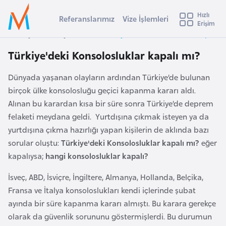
u
Hızlı
s
Referanslarımız
Vize İşlemleri
Başvuru yapmak istediğiniz ülkeyi seçin
Erişim
İ
Üye
t
Ülke Seçimi
Anasayfa
Duyurular
Türkiye'deki Konsolosluklar kapalı m
Girişi
r
l
Türkiye'deki Konsolosluklar kapalı mı?
a
l
e
Dünyada yaşanan olayların ardından Türkiye’de bulunan
y
birçok ülke konsolosluğu geçici kapanma kararı aldı.
t
a
Alınan bu karardan kısa bir süre sonra Türkiye’de deprem
i
felaketi meydana geldi. Yurtdışına çıkmak isteyen ya da
A
yurtdışına çıkma hazırlığı yapan kişilerin de aklında bazı
ş
v
sorular oluştu:
Türkiye'deki Konsolosluklar kapalı mı?
eğer
u
kapalıysa;
hangi konsolosluklar kapalı?
i
s
İsveç, ABD, İsviçre, İngiltere, Almanya, Hollanda, Belçika,
m
t
Fransa ve İtalya konsoloslukları kendi içlerinde şubat
u
ayında bir süre kapanma kararı almıştı. Bu karara gerekçe
r
olarak da güvenlik sorununu göstermişlerdi. Bu durumun
y