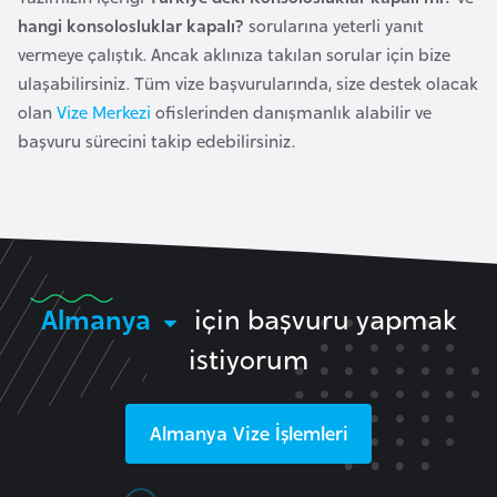
e
hangi konsolosluklar kapalı?
sorularına yeterli yanıt
y
vermeye çalıştık. Ancak aklınıza takılan sorular için bize
n
ulaşabilirsiniz. Tüm vize başvurularında, size destek olacak
olan
Vize Merkezi
ofislerinden danışmanlık alabilir ve
başvuru sürecini takip edebilirsiniz.
B
a
n
g
l
a
Almanya
için başvuru yapmak
d
e
istiyorum
ş
Almanya
Vize İşlemleri
B
e
l