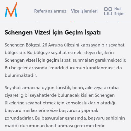
u
Hızlı
s
Referanslarımız
Vize İşlemleri
Başvuru yapmak istediğiniz ülkeyi seçin
Erişim
İ
Üye
t
Ülke Seçimi
Anasayfa
Duyurular
Schengen Vizesi İçin Geçim İspatı
Girişi
r
l
Schengen Vizesi İçin Geçim İspatı
a
l
e
Schengen Bölgesi, 26 Avrupa ülkesini kapsayan bir seyahat
y
bölgesidir. Bu bölgeye seyahat etmek isteyen kişilerin
t
a
Schengen vizesi için geçim ispatı
sunmaları gerekmektedir.
i
Bu belgeler arasında “maddi durumun kanıtlanması” da
A
bulunmaktadır.
ş
v
Seyahat amacına uygun turistik, ticari, aile veya akraba
u
i
ziyareti gibi seyahatlerde bulunacak kişiler; Schengen
s
ülkelerine seyahat etmek için konsoloslukların atadığı
m
t
başvuru merkezlerine vize başvurusu yapmak
u
zorundadırlar. Bu başvurular esnasında, başvuru sahibinin
r
maddi durumunun kanıtlanması gerekmektedir.
y