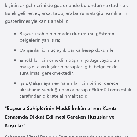
e
kişinin ek gelirlerini de göz önünde bulundurmaktadırlar.
y
Bu ek gelirler; ev, arsa, tapu, araba ruhsatı gibi varlıkların
n
gösterilmesiyle kanıtlanabilir.
Başvuru sahibinin maddi durumunu gösteren
B
belgelerin yanı sıra;
a
Çalışanlar için üç aylık banka hesap dökümleri,
n
Emekliler için emekli maaşının yattığı veya ölüm
g
maaşını alan kişilerin hesapları gibi belgeler de
l
sunulması gerekmektedir.
a
İşsiz Çalışmayan ev hanımlar için birinci dereceli
d
akrabanın sunduğu banka hesap dökümü konsolosluk
e
tarafından dikkate alınmaktadır.
ş
"Başvuru Sahiplerinin Maddi İmkânlarının Kanıtı
Esnasında Dikkat Edilmesi Gereken Hususlar ve
B
Koşullar"
e
l
Schengen Vizesi Başvuru Şartları arasında yer alan otel ve