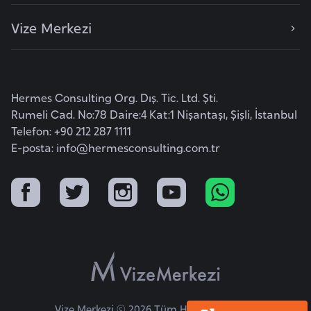
F
Vize Merkezi
a
s
o
Hermes Consulting Org. Dış. Tic. Ltd. Şti.
Ç
Rumeli Cad. No:78 Daire:4 Kat:1 Nişantaşı, Şişli, İstanbul
a
Telefon: +90 212 287 1111
d
E-posta:
info@hermesconsulting.com.tr
Ç
e
k
C
u
m
h
u
Vize Merkezi © 2026 Tüm Hakları Saklıdır.