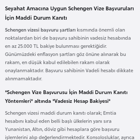
a
Seyahat Amacına Uygun Schengen Vize Başvuruları
İçin Maddi Durum Kanıtı
A
z
Schengen vizesi başvuru şartları
kısmında önemli olan
e
noktalardan biri de başvuru sahibinin vadesiz hesabında
r
en az 25.000 TL bakiye bulunması gerektiğidir.
b
Günümüzdeki enflasyon şartları göz önüne alınarak bu
a
rakam, en düşük kabul edilebilen rakam olarak
y
onaylanmaktadır. Başvuru sahibinin Vadeli hesabı dikkate
c
alınmamaktadır.
a
"Schengen Vize Başvurusu İçin Maddi Durum Kanıtı
n
Yöntemleri" altında "Vadesiz Hesap Bakiyesi"
B
Schengen vizesi maddi durum kanıtı olarak; Emtia
a
hesabını kabul eden belli başlı ülkelerin yanı sıra
h
Yunanistan, Altın, döviz gibi hesaplara göre başvuru
r
işlemlerini alıp değerlendirmektedir. Konsolosluklar, ayrıca