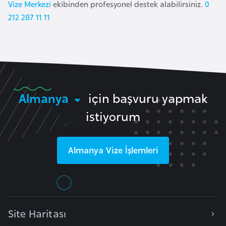
Vize Merkezi
ekibinden profesyonel destek alabilirsiniz.
0
l
212 287 11 11
g
a
r
i
s
t
Almanya
için başvuru yapmak
a
n
istiyorum
B
Almanya
Vize İşlemleri
u
r
k
i
n
Site Haritası
a