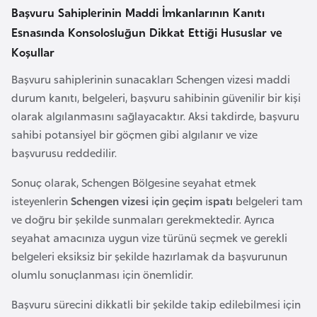
i
Başvuru Sahiplerinin Maddi İmkanlarının Kanıtı
n
Esnasında Konsolosluğun Dikkat Ettiği Hususlar ve
Koşullar
B
Başvuru sahiplerinin sunacakları Schengen vizesi maddi
o
durum kanıtı, belgeleri, başvuru sahibinin güvenilir bir kişi
s
olarak algılanmasını sağlayacaktır. Aksi takdirde, başvuru
n
sahibi potansiyel bir göçmen gibi algılanır ve vize
a
başvurusu reddedilir.
H
e
Sonuç olarak, Schengen Bölgesine seyahat etmek
r
isteyenlerin
Schengen vizesi
i
çin
g
eçim
i
spatı
belgeleri tam
s
ve doğru bir şekilde sunmaları gerekmektedir. Ayrıca
e
seyahat amacınıza uygun vize türünü seçmek ve gerekli
k
belgeleri eksiksiz bir şekilde hazırlamak da başvurunun
olumlu sonuçlanması için önemlidir.
B
Başvuru sürecini dikkatli bir şekilde takip edilebilmesi için
u