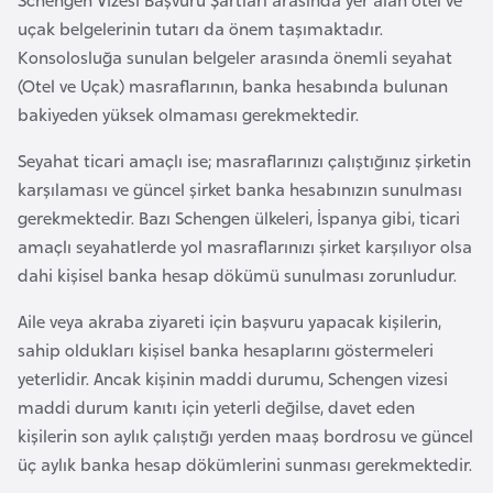
a
uçak belgelerinin tutarı da önem taşımaktadır.
r
Konsolosluğa sunulan belgeler arasında önemli seyahat
u
(Otel ve Uçak) masraflarının, banka hesabında bulunan
s
bakiyeden yüksek olmaması gerekmektedir.
Seyahat ticari amaçlı ise; masraflarınızı çalıştığınız şirketin
B
karşılaması ve güncel şirket banka hesabınızın sunulması
e
gerekmektedir. Bazı Schengen ülkeleri, İspanya gibi, ticari
l
amaçlı seyahatlerde yol masraflarınızı şirket karşılıyor olsa
ç
dahi kişisel banka hesap dökümü sunulması zorunludur.
i
k
Aile veya akraba ziyareti için başvuru yapacak kişilerin,
a
sahip oldukları kişisel banka hesaplarını göstermeleri
yeterlidir. Ancak kişinin maddi durumu, Schengen vizesi
maddi durum kanıtı için yeterli değilse, davet eden
B
kişilerin son aylık çalıştığı yerden maaş bordrosu ve güncel
e
üç aylık banka hesap dökümlerini sunması gerekmektedir.
n