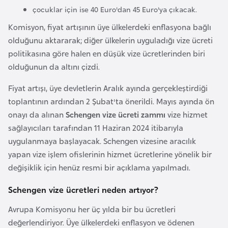
a
çocuklar için ise 40 Euro'dan 45 Euro'ya çıkacak.
Komisyon, fiyat artışının üye ülkelerdeki enflasyona bağlı
A
olduğunu aktararak; diğer ülkelerin uyguladığı vize ücreti
z
politikasına göre halen en düşük vize ücretlerinden biri
e
olduğunun da altını çizdi.
r
b
Fiyat artışı, üye devletlerin Aralık ayında gerçekleştirdiği
a
toplantının ardından 2 Şubat'ta önerildi. Mayıs ayında ön
y
onayı da alınan
Schengen vize ücreti zammı
vize hizmet
c
sağlayıcıları tarafından 11 Haziran 2024 itibarıyla
a
uygulanmaya başlayacak. Schengen vizesine aracılık
n
yapan vize işlem ofislerinin hizmet ücretlerine yönelik bir
değişiklik için henüz resmi bir açıklama yapılmadı.
B
Schengen vize ücretleri neden artıyor?
a
Avrupa Komisyonu her üç yılda bir bu ücretleri
h
değerlendiriyor. Üye ülkelerdeki enflasyon ve ödenen
r