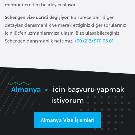
memur ücretleri belirleyici oluyor.
e
y
Schengen vize ücreti değişiyor
. Bu sürece dair diğer
n
detaylar, danışmanlık ve merak ettiğiniz diğer sorularınız
için lütfen uzmanlarımıza ulaşın. Bize ulaşabileceğiniz
B
Schengen danışmanlık hattımız;
+90 (212) 970 05 01
a
n
g
l
a
d
Almanya
için başvuru yapmak
e
istiyorum
ş
B
Almanya
Vize İşlemleri
e
l