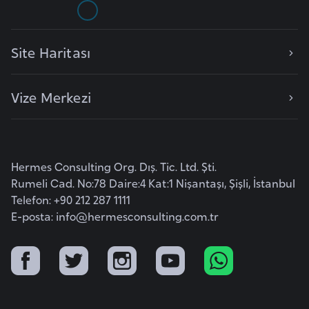
a
r
Site Haritası
u
s
Vize Merkezi
B
e
l
ç
Hermes Consulting Org. Dış. Tic. Ltd. Şti.
Rumeli Cad. No:78 Daire:4 Kat:1 Nişantaşı, Şişli, İstanbul
i
Telefon: +90 212 287 1111
k
E-posta:
info@hermesconsulting.com.tr
a
B
e
n