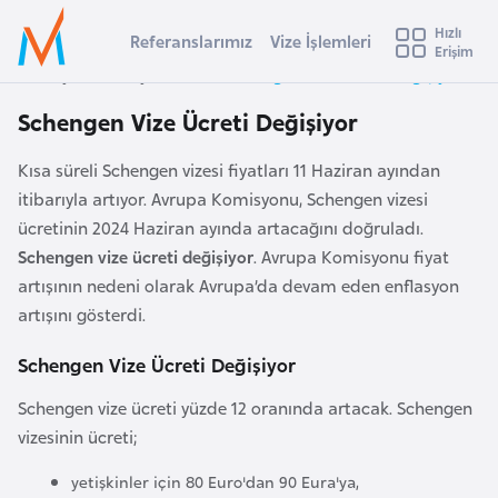
u
Hızlı
s
Referanslarımız
Vize İşlemleri
Başvuru yapmak istediğiniz ülkeyi seçin
Erişim
İ
Üye
t
Ülke Seçimi
Anasayfa
Duyurular
Schengen Vize Ücreti Değişiyor
Girişi
r
l
Schengen Vize Ücreti Değişiyor
a
l
e
Kısa süreli Schengen vizesi fiyatları 11 Haziran ayından
y
itibarıyla artıyor. Avrupa Komisyonu, Schengen vizesi
t
a
ücretinin 2024 Haziran ayında artacağını doğruladı.
i
Schengen vize ücreti değişiyor
. Avrupa Komisyonu fiyat
A
artışının nedeni olarak Avrupa’da devam eden enflasyon
ş
v
artışını gösterdi.
u
i
Schengen Vize Ücreti Değişiyor
s
m
t
Schengen vize ücreti yüzde 12 oranında artacak. Schengen
u
vizesinin ücreti;
r
y
yetişkinler için 80 Euro'dan 90 Eura'ya,