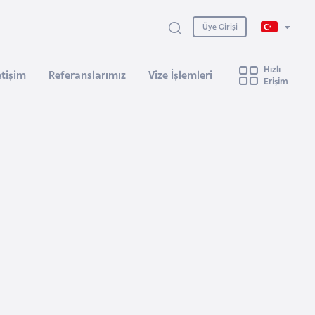
Üye Girişi
Hızlı
etişim
Referanslarımız
Vize İşlemleri
Erişim