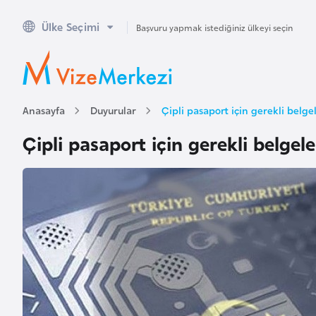
Ülke Seçimi
A
Başvuru yapmak istediğiniz ülkeyi seçin
v
u
s
t
Anasayfa
Duyurular
Çipli pasaport için gerekli belge
r
Çipli pasaport için gerekli belgele
a
l
y
a
A
v
u
s
t