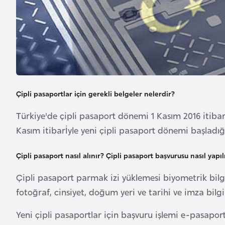
u
r
y
a
A
z
Çipli pasaportlar için gerekli belgeler nelerdir?
e
Türkiye'de çipli pasaport dönemi 1 Kasım 2016 itibari
r
Kasım itibarİyle yeni çipli pasaport dönemi başladığı
b
a
Çipli pasaport nasıl alınır?
Çipli pasaport başvurusu nasıl yapıl
y
c
Çipli pasaport parmak izi yüklemesi biyometrik bilgin
a
fotoğraf, cinsiyet, doğum yeri ve tarihi ve imza bilgi
n
Yeni çipli pasaportlar için başvuru işlemi e-pasapor
B