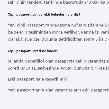
sahibinin randevu tarihinde başvurudan 10 dakika ö
a
h
Çipli pasaport için gerekli belgeler nelerdir?
r
Yeni çipli pasaport randevusuna nüfus cüzdanı ve 2 a
e
y
belgelerin tesliminden sonra veriliyor. Parma izi veri
n
olarak kişiye özel duruma getirildikten sonra 3 ila 7 
Çipli pasaport ücreti ne kadar?
B
a
Şu anda geçerliliği olan pasaporta sahip vatandaşlar
n
ücreti 87.50 TL seviyesinde. Ancak bununla birlikt
g
l
Eski pasaport hala geçerli mi?
a
Yeni pasaportlarını alan vatandaşların eski pasaportl
d
e
ş