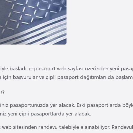
yle başladı. e-pasaport web sayfası üzerinden yeni pasapo
 için başvurular ve çipli pasaport dağıtımları da başlamı
ır?
iz pasaportunuzda yer alacak. Eski pasaportlarda böyle bi
niz yeni çipli pasaportlarda yer alacak.
t web sitesinden randevu talebiyle alaınabiliyor. Randevu