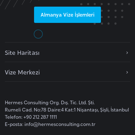
i
n
Almanya
Vize İşlemleri
B
o
s
n
Site Haritası
a
H
Vize Merkezi
e
r
s
e
Hermes Consulting Org. Dış. Tic. Ltd. Şti.
k
Rumeli Cad. No:78 Daire:4 Kat:1 Nişantaşı, Şişli, İstanbul
Telefon: +90 212 287 1111
B
E-posta:
info@hermesconsulting.com.tr
u