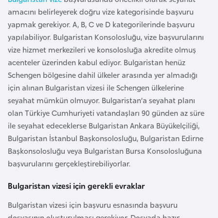
e
amacını belirleyerek doğru vize kategorisinde başvuru
y
yapmak gerekiyor. A, B, C ve D kategorilerinde başvuru
n
yapılabiliyor. Bulgaristan Konsolosluğu, vize başvurularını
vize hizmet merkezileri ve konsolosluğa akredite olmuş
B
acenteler üzerinden kabul ediyor. Bulgaristan henüz
a
Schengen bölgesine dahil ülkeler arasında yer almadığı
n
için alınan Bulgaristan vizesi ile Schengen ülkelerine
g
seyahat mümkün olmuyor. Bulgaristan’a seyahat planı
l
olan Türkiye Cumhuriyeti vatandaşları 90 günden az süre
a
ile seyahat edeceklerse Bulgaristan Ankara Büyükelçiliği,
d
Bulgaristan İstanbul Başkonsolosluğu, Bulgaristan Edirne
e
Başkonsolosluğu veya Bulgaristan Bursa Konsolosluğuna
ş
başvurularını gerçekleştirebiliyorlar.
Bulgaristan vizesi için gerekli evraklar
B
e
Bulgaristan vizesi için başvuru esnasında başvuru
l
dosyasının oluşturulması gerekiyor. Dosyada hazır