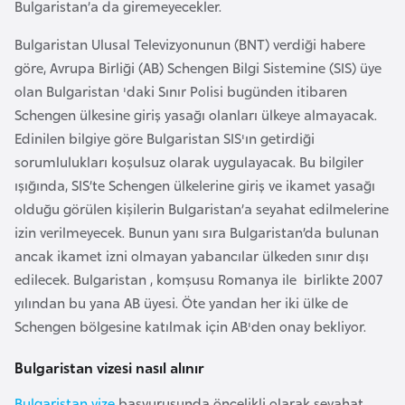
Bulgaristan’a da giremeyecekler.
a
Bulgaristan Ulusal Televizyonunun (BNT) verdiği habere
A
göre, Avrupa Birliği (AB) Schengen Bilgi Sistemine (SIS) üye
z
olan Bulgaristan 'daki Sınır Polisi bugünden itibaren
e
Schengen ülkesine giriş yasağı olanları ülkeye almayacak.
r
Edinilen bilgiye göre Bulgaristan SIS'ın getirdiği
b
sorumlulukları koşulsuz olarak uygulayacak. Bu bilgiler
a
ışığında, SIS’te Schengen ülkelerine giriş ve ikamet yasağı
y
olduğu görülen kişilerin Bulgaristan’a seyahat edilmelerine
c
izin verilmeyecek. Bunun yanı sıra Bulgaristan’da bulunan
a
ancak ikamet izni olmayan yabancılar ülkeden sınır dışı
n
edilecek. Bulgaristan , komşusu Romanya ile birlikte 2007
yılından bu yana AB üyesi. Öte yandan her iki ülke de
B
Schengen bölgesine katılmak için AB'den onay bekliyor.
a
Bulgaristan vizesi nasıl alınır
h
r
Bulgaristan vize
başvurusunda öncelikli olarak seyahat