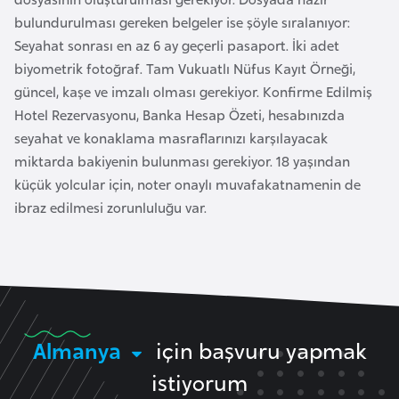
a
bulundurulması gereken belgeler ise şöyle sıralanıyor:
r
Seyahat sonrası en az 6 ay geçerli pasaport. İki adet
u
biyometrik fotoğraf. Tam Vukuatlı Nüfus Kayıt Örneği,
s
güncel, kaşe ve imzalı olması gerekiyor. Konfirme Edilmiş
Hotel Rezervasyonu, Banka Hesap Özeti, hesabınızda
seyahat ve konaklama masraflarınızı karşılayacak
B
miktarda bakiyenin bulunması gerekiyor. 18 yaşından
e
küçük yolcular için, noter onaylı muvafakatnamenin de
l
ibraz edilmesi zorunluluğu var.
ç
i
k
a
B
Almanya
için başvuru yapmak
e
istiyorum
n