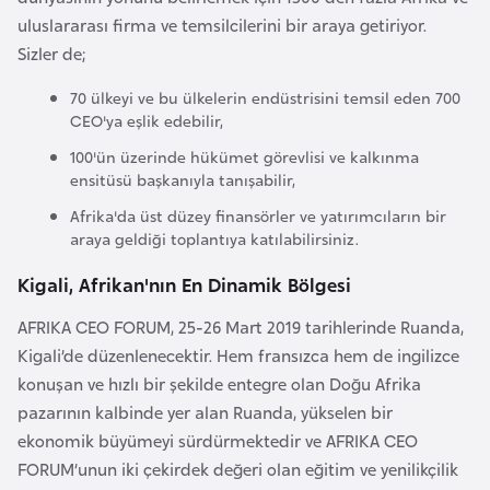
a
uluslararası firma ve temsilcilerini bir araya getiriyor.
Sizler de;
A
70 ülkeyi ve bu ülkelerin endüstrisini temsil eden 700
z
CEO'ya eşlik edebilir,
e
100'ün üzerinde hükümet görevlisi ve kalkınma
r
ensitüsü başkanıyla tanışabilir,
b
a
Afrika'da üst düzey finansörler ve yatırımcıların bir
araya geldiği toplantıya katılabilirsiniz.
y
c
Kigali, Afrikan'nın En Dinamik Bölgesi
a
AFRIKA CEO FORUM, 25-26 Mart 2019 tarihlerinde Ruanda,
n
Kigali’de düzenlenecektir. Hem fransızca hem de ingilizce
konuşan ve hızlı bir şekilde entegre olan Doğu Afrika
B
pazarının kalbinde yer alan Ruanda, yükselen bir
a
ekonomik büyümeyi sürdürmektedir ve AFRIKA CEO
h
FORUM’unun iki çekirdek değeri olan eğitim ve yenilikçilik
r