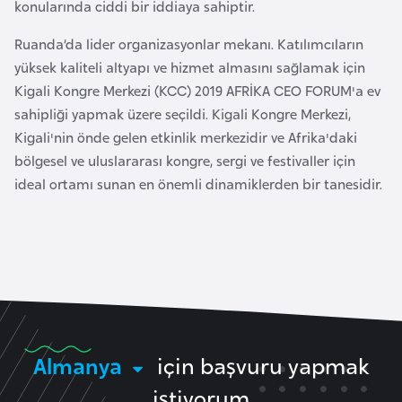
konularında ciddi bir iddiaya sahiptir.
e
y
Ruanda’da lider organizasyonlar mekanı. Katılımcıların
n
yüksek kaliteli altyapı ve hizmet almasını sağlamak için
Kigali Kongre Merkezi (KCC) 2019 AFRİKA CEO FORUM'a ev
sahipliği yapmak üzere seçildi. Kigali Kongre Merkezi,
B
Kigali'nin önde gelen etkinlik merkezidir ve Afrika'daki
a
bölgesel ve uluslararası kongre, sergi ve festivaller için
n
ideal ortamı sunan en önemli dinamiklerden bir tanesidir.
g
l
a
d
e
ş
B
Almanya
için başvuru yapmak
e
istiyorum
l