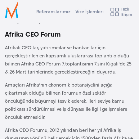
u
Hızlı
s
Referanslarımız
Vize İşlemleri
Başvuru yapmak istediğiniz ülkeyi seçin
Erişim
İ
Üye
t
Ülke Seçimi
Anasayfa
Duyurular
Afrika CEO Forum
Girişi
r
l
Afrika CEO Forum
a
l
e
Afrikalı CEO'lar, yatırımcılar ve bankacılar için
y
gerçekleştirilen en kapsamlı uluslararası toplantı olduğu
t
a
bilinen Afrika CEO Forum 7.toplantısının 7.sini Kigali'de 25
i
& 26 Mart tarihlerinde gerçekleştireceğini duyurdu.
A
ş
Amaçları Afrika'nın ekonomik potansiyelini açığa
v
çıkartmak olduğu bilinen forumun özel sektör
u
i
öncülüğünde büyümeyi teşvik ederek, ileri seviye kamu
s
politikası sürdürülmesi ve iş dünyası ile ilgili gelişmelere
m
t
öncülük etmesidir.
u
r
Afrika CEO Forumu, 2012 yılından beri her yıl Afrika iş
y
dünyasının yönünü belirlemek için 1500'den fazla Afrika ve