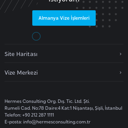
a
r
Almanya
Vize İşlemleri
u
s
B
Site Haritası
e
l
ç
Vize Merkezi
i
k
a
Hermes Consulting Org. Dış. Tic. Ltd. Şti.
B
Rumeli Cad. No:78 Daire:4 Kat:1 Nişantaşı, Şişli, İstanbul
Telefon: +90 212 287 1111
e
E-posta:
info@hermesconsulting.com.tr
n