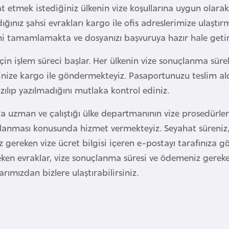
 etmek istediğiniz ülkenin vize koşullarına uygun olarak
ınız şahsi evrakları kargo ile ofis adreslerimize ulaştırm
rini tamamlamakta ve dosyanızı başvuruya hazır hale geti
in işlem süreci başlar. Her ülkenin vize sonuçlanma sürele
ize kargo ile göndermekteyiz. Pasaportunuzu teslim aldı
zılıp yazılmadığını mutlaka kontrol ediniz.
nda uzman ve çalıştığı ülke departmanının vize prosedürle
zırlanması konusunda hizmet vermekteyiz. Seyahat süreniz
gereken vize ücret bilgisi içeren e-postayı tarafınıza 
ken evraklar, vize sonuçlanma süresi ve ödemeniz gereken
larımızdan bizlere ulaştırabilirsiniz.