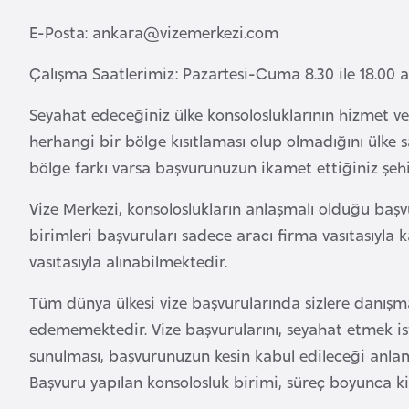
B
E-Posta:
ankara@vizemerkezi.com
e
n
Çalışma Saatlerimiz: Pazartesi-Cuma 8.30 ile 18.00 ar
i
n
Seyahat edeceğiniz ülke konsolosluklarının hizmet ver
herhangi bir bölge kısıtlaması olup olmadığını ülke 
B
bölge farkı varsa başvurunuzun ikamet ettiğiniz şehi
o
Vize Merkezi, konsoloslukların anlaşmalı olduğu başvu
s
birimleri başvuruları sadece aracı firma vasıtasıyla 
n
a
vasıtasıyla alınabilmektedir.
H
Tüm dünya ülkesi vize başvurularında sizlere danışm
e
edememektedir. Vize başvurularını, seyahat etmek ist
r
s
sunulması, başvurunuzun kesin kabul edileceği anla
e
Başvuru yapılan konsolosluk birimi, süreç boyunca k
k