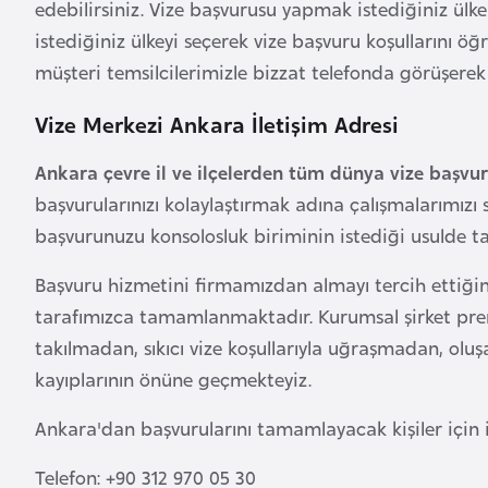
edebilirsiniz. Vize başvurusu yapmak istediğiniz ü
B
istediğiniz ülkeyi seçerek vize başvuru koşullarını ö
e
müşteri temsilcilerimizle bizzat telefonda görüşerek s
l
Vize Merkezi Ankara İletişim Adresi
a
r
Ankara çevre il ve ilçelerden tüm dünya vize başvur
u
başvurularınızı kolaylaştırmak adına çalışmalarımızı 
s
başvurunuzu konsolosluk biriminin istediği usulde 
B
Başvuru hizmetini firmamızdan almayı tercih ettiğiniz
e
tarafımızca tamamlanmaktadır. Kurumsal şirket prens
l
takılmadan, sıkıcı vize koşullarıyla uğraşmadan, olu
ç
kayıplarının önüne geçmekteyiz.
i
k
Ankara'dan başvurularını tamamlayacak kişiler için il
a
Telefon: +90 312 970 05 30