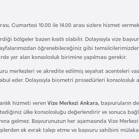
ası, Cumartesi 10.00 ile 14.00 arası sizlere hizmet vermek
diği bölgeler bazen kısıtlı olabilir. Dolayısıyla vize ba
sayfalarımızdan öğrenebileceğiniz gibi temsilcilerimizden
rde yer alan konsolosluk birimine yapılması gerekir.
ru merkezleri ve akredite edilmiş seyahat acenteleri vası
kabul eder. Dolayısıyla biometri prosedürleri konsolosluk
anlık hizmeti veren
Vize Merkezi Ankara
, başvuruların 
ediğiniz ülke konsolosluğu değerlendirir ve sonuca bağlar
mına gelmez. Başvurunuzun her aşamasında Vize Merkezi A
işilerden ek evrak talep etme ve başvuru sahibini mülaka