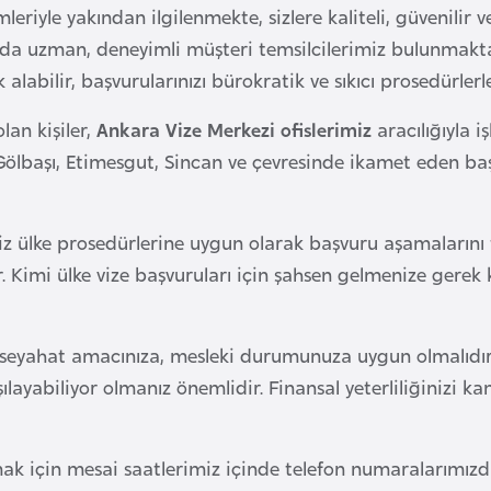
emleriyle yakından ilgilenmekte, sizlere kaliteli, güvenili
ında uzman, deneyimli müşteri temsilcilerimiz bulunmaktad
k alabilir, başvurularınızı bürokratik ve sıkıcı prosedür
lan kişiler,
Ankara Vize Merkezi ofislerimiz
aracılığıyla i
başı, Etimesgut, Sincan ve çevresinde ikamet eden başvur
iz ülke prosedürlerine uygun olarak başvuru aşamalarını 
r. Kimi ülke vize başvuruları için şahsen gelmenize gerek
, seyahat amacınıza, mesleki durumunuza uygun olmalıdı
ılayabiliyor olmanız önemlidir. Finansal yeterliliğinizi 
ak için mesai saatlerimiz içinde telefon numaralarımızdan