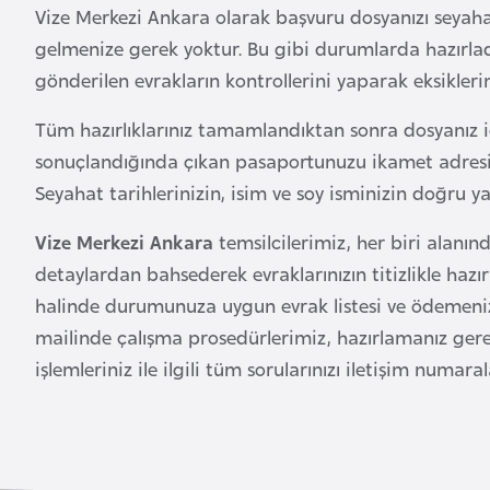
Vize Merkezi Ankara olarak başvuru dosyanızı seyahat
gelmenize gerek yoktur. Bu gibi durumlarda hazırladığ
B
gönderilen evrakların kontrollerini yaparak eksikle
u
l
Tüm hazırlıklarınız tamamlandıktan sonra dosyanız iç
g
sonuçlandığında çıkan pasaportunuzu ikamet adresin
a
Seyahat tarihlerinizin, isim ve soy isminizin doğru ya
r
i
Vize Merkezi Ankara
temsilcilerimiz, her biri alanı
s
detaylardan bahsederek evraklarınızın titizlikle ha
t
halinde durumunuza uygun evrak listesi ve ödemeniz 
a
mailinde çalışma prosedürlerimiz, hazırlamanız gere
n
işlemleriniz ile ilgili tüm sorularınızı iletişim numara
B
u
r
k