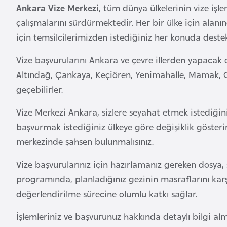
Ankara Vize Merkezi
, tüm dünya ülkelerinin vize işl
a
çalışmalarını sürdürmektedir. Her bir ülke için alan
h
için temsilcilerimizden istediğiniz her konuda deste
r
e
Vize başvurularını Ankara ve çevre illerden yapacak o
y
Altındağ, Çankaya, Keçiören, Yenimahalle, Mamak, Göl
n
geçebilirler.
B
Vize Merkezi Ankara, sizlere seyahat etmek istediğin
a
başvurmak istediğiniz ülkeye göre değişiklik gösteri
n
merkezinde şahsen bulunmalısınız.
g
l
Vize başvurularınız için hazırlamanız gereken dosya
a
programında, planladığınız gezinin masraflarını karş
d
değerlendirilme sürecine olumlu katkı sağlar.
e
ş
İşlemleriniz ve başvurunuz hakkında detaylı bilgi alm