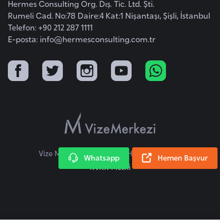
i
Hermes Consulting Org. Dış. Tic. Ltd. Şti.
Rumeli Cad. No:78 Daire:4 Kat:1 Nişantaşı, Şişli, İstanbul
n
Telefon: +90 212 287 1111
E-posta:
info@hermesconsulting.com.tr
B
o
s
n
a
H
e
r
s
Vize Merkezi © 2026 Tüm Hakları Saklıdır.
Whatsapp
Hemen Başvur
e
KVKK Metni
k
B
u