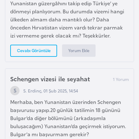
a
l
Yunanistan güzergâhını takip edip Türkiye’ ye
e
dönmeyi planlıyorum. Bu durumda vizemi hangi
r
ülkeden almam daha mantıklı olur? Daha
A
i
önceden Hırvatistan vizem vardı tekrar parmak
z
izi vermeme gerek olacak mı? Teşekkürler.
e
r
Yorum Ekle
Cevabı Görüntüle
b
a
y
c
Schengen vizesi ile seyahat
a
S. Erdinç, 01 Şub 2025, 14:54
n
Merhaba, ben Yunanistan üzerinden Schengen
başvurusu yapıp.20 günlük tatilimin 18 gününü
B
Bulgar’da diğer bölümünü (arkadaşımla
a
buluşacağım) Yunanistan’da geçirmek istiyorum.
h
Bulgar’a mı başvurmam gerekir?
r