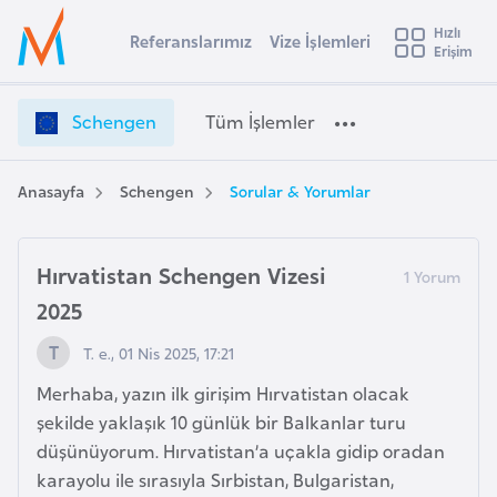
u
Hızlı
s
Referanslarımız
Vize İşlemleri
Başvuru yapmak istediğiniz ülkeyi seçin
Erişim
S
İ
Üye
t
Ülke Seçimi
c
Girişi
r
h
l
Schengen
Tüm İşlemler
a
e
l
e
n
y
g
Anasayfa
Schengen
Sorular & Yorumlar
t
a
e
n
i
V
Hırvatistan Schengen Vizesi
A
i
ş
v
2025
z
u
i
e
T. e., 01 Nis 2025, 17:21
s
İ
m
t
Merhaba, yazın ilk girişim Hırvatistan olacak
ş
u
şekilde yaklaşık 10 günlük bir Balkanlar turu
l
r
düşünüyorum. Hırvatistan’a uçakla gidip oradan
e
y
m
karayolu ile sırasıyla Sırbistan, Bulgaristan,