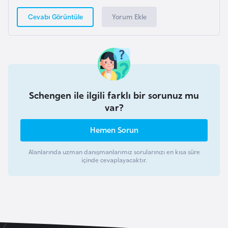
e
Yorum Ekle
Cevabı Görüntüle
y
n
B
a
n
Schengen ile ilgili farklı bir sorunuz mu
g
var?
l
Hemen Sorun
a
d
Alanlarında uzman danışmanlarımız sorularınızı en kısa süre
e
içinde cevaplayacaktır.
ş
B
e
l