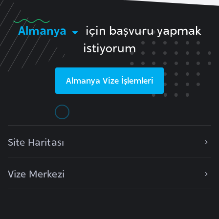
a
r
Almanya
için başvuru yapmak
u
istiyorum
s
B
Almanya
Vize İşlemleri
e
l
ç
i
Site Haritası
k
a
Vize Merkezi
B
e
n