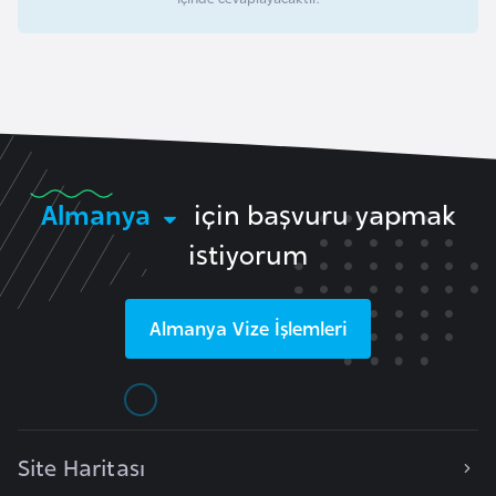
e
y
n
B
a
n
Almanya
için başvuru yapmak
g
istiyorum
l
a
d
Almanya
Vize İşlemleri
e
ş
B
Site Haritası
e
l