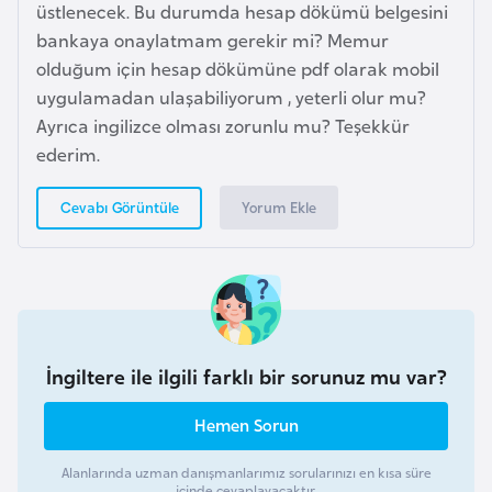
a
m
üstlenecek. Bu durumda hesap dökümü belgesini
l
bankaya onaylatmam gerekir mi? Memur
e
olduğum için hesap dökümüne pdf olarak mobil
A
r
uygulamadan ulaşabiliyorum , yeterli olur mu?
z
i
Ayrıca ingilizce olması zorunlu mu? Teşekkür
e
ederim.
r
b
Yorum Ekle
Cevabı Görüntüle
a
y
c
a
n
İngiltere ile ilgili farklı bir sorunuz mu var?
B
a
Hemen Sorun
h
Alanlarında uzman danışmanlarımız sorularınızı en kısa süre
r
içinde cevaplayacaktır.