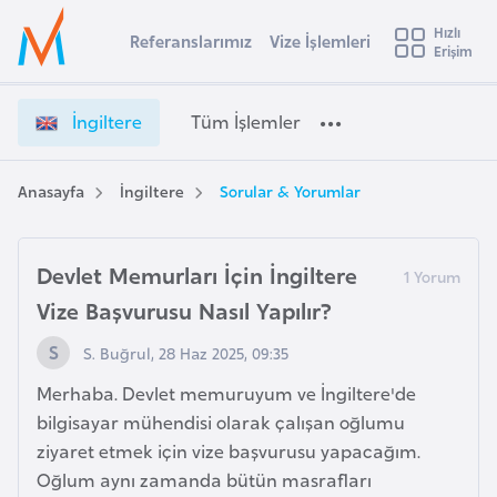
u
Hızlı
s
Referanslarımız
Vize İşlemleri
Başvuru yapmak istediğiniz ülkeyi seçin
Erişim
İ
İ
Üye
t
Ülke Seçimi
n
Girişi
r
g
l
İngiltere
Tüm İşlemler
a
i
l
e
l
y
t
Anasayfa
İngiltere
Sorular & Yorumlar
t
a
e
r
i
e
Devlet Memurları İçin İngiltere
A
V
ş
v
Vize Başvurusu Nasıl Yapılır?
i
u
i
z
S. Buğrul, 28 Haz 2025, 09:35
s
e
m
t
Merhaba. Devlet memuruyum ve İngiltere'de
İ
u
bilgisayar mühendisi olarak çalışan oğlumu
ş
r
ziyaret etmek için vize başvurusu yapacağım.
l
y
e
Oğlum aynı zamanda bütün masrafları