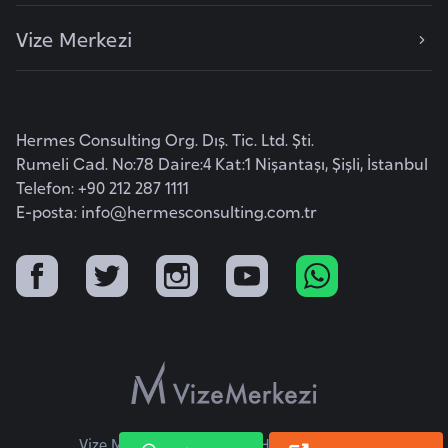
a
Vize Merkezi
r
u
s
Hermes Consulting Org. Dış. Tic. Ltd. Şti.
B
Rumeli Cad. No:78 Daire:4 Kat:1 Nişantaşı, Şişli, İstanbul
e
Telefon: +90 212 287 1111
E-posta:
info@hermesconsulting.com.tr
l
ç
i
k
a
B
e
n
Vize Merkezi © 2026 Tüm Hakları Saklıdır.